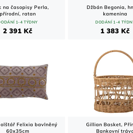
 na časopisy Perla,
Džbán Begonia, hn
přírodní, ratan
kamenina
DODÁNÍ 1-4 TÝDNY
DODÁNÍ 1-4 TÝDN
2 391 Kč
1 383 Kč
polštář Felixia bavlněný
Gillian Basket, Pří
60x35cm
Bankovní tráv