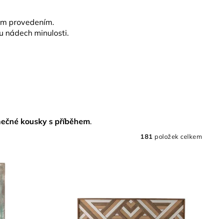
kým provedením.
ru nádech minulosti.
nečné kousky s příběhem
.
181
položek celkem