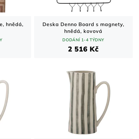
e, hnědá,
Deska Denno Board s magnety,
hnědá, kovová
Y
DODÁNÍ 1-4 TÝDNY
2 516 Kč