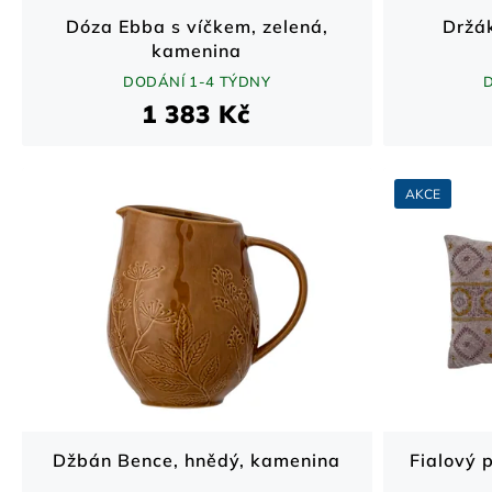
Dóza Ebba s víčkem, zelená,
Držák
kamenina
DODÁNÍ 1-4 TÝDNY
1 383 Kč
AKCE
Džbán Bence, hnědý, kamenina
Fialový 