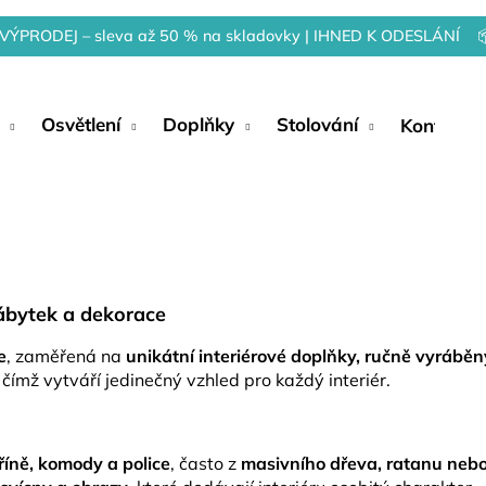
VÝPRODEJ – sleva až 50 % na skladovky | IHNED K ODESLÁNÍ 
Osvětlení
Doplňky
Stolování
Kontakty
ábytek a dekorace
e
, zaměřená na
unikátní interiérové doplňky, ručně vyrábě
, čímž vytváří jedinečný vzhled pro každý interiér.
skříně, komody a police
, často z
masivního dřeva, ratanu nebo