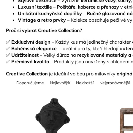
Stylové dekorace
– Výrazné
keramické vázy, sochy,
Luxusní textilie
–
Polštáře, koberce a přehozy
v etni
Unikátní kuchyňské doplňky
–
Ručně glazované nád
Vintage a retro prvky
– Kolekce obsahuje pečlivě v
Proč si vybrat Creative Collection?
✅
Exkluzivní design
– Každý kus má jedinečný charakter d
✅
Bohémská elegance
– Ideální pro ty, kteří hledají
auten
✅
Udržitelnost
– Velký důraz na
recyklované materiály a
✅
Prémiová kvalita
– Produkty jsou navrženy s ohledem 
Creative Collection
je ideální volbou pro milovníky
originá
Ř
Doporučujeme
Nejlevnější
Nejdražší
Nejprodávanější
a
z
V
e
ý
n
p
í
i
p
s
r
p
o