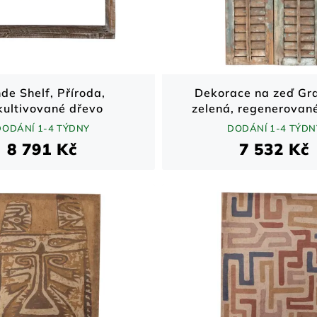
de Shelf, Příroda,
Dekorace na zeď Gra
kultivované dřevo
zelená, regenerovan
DODÁNÍ 1-4 TÝDNY
DODÁNÍ 1-4 TÝDN
8 791 Kč
7 532 Kč