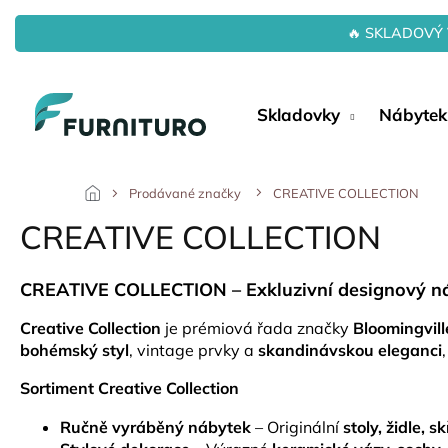
Přejít
na
🔥 SKLADOVÝ 
obsah
Skladovky
Nábytek
Prodávané značky
CREATIVE COLLECTION
CREATIVE COLLECTION
CREATIVE COLLECTION – Exkluzivní designový n
Creative Collection
je prémiová řada značky
Bloomingvill
bohémský styl
, vintage prvky a
skandinávskou eleganci
Sortiment Creative Collection
Ručně vyráběný nábytek
– Originální
stoly, židle, 