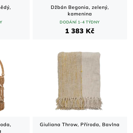
ědý,
Džbán Begonia, zelený,
kamenina
Y
DODÁNÍ 1-4 TÝDNY
1 383 Kč
roda,
Giuliana Throw, Příroda, Bavlna
a