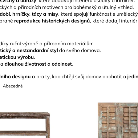
 svícny a obrazy
, které dodávají interiéru osobitý charakter.
ckých a přírodních motivech pro bohémský a útulný vzhled.
obí, hrníčky, tácy a mísy
, které spojují funkčnost s umělec
ybrané
reprodukce historických designů
, které dodají interié
íky ruční výrobě a přírodním materiálům.
tický a nestandardní styl
do svého domova.
 etickou výrobu
.
na
dlouhou životnost a odolnost
.
lního designu
a pro ty, kdo chtějí svůj domov obohatit o
jedi
Abecedně