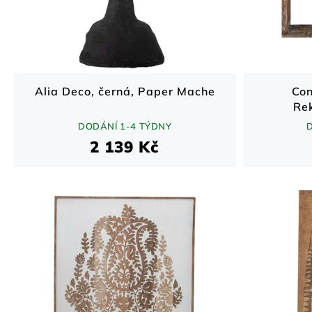
r
d
o
u
d
k
u
t
k
ů
t
Alia Deco, černá, Paper Mache
Con
ů
Re
DODÁNÍ 1-4 TÝDNY
2 139 Kč