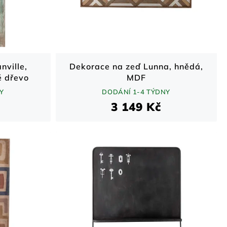
nville,
Dekorace na zeď Lunna, hnědá,
é dřevo
MDF
Y
DODÁNÍ 1-4 TÝDNY
3 149 Kč