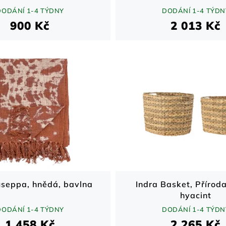
DODÁNÍ 1-4 TÝDNY
DODÁNÍ 1-4 TÝDN
900 Kč
2 013 Kč
seppa, hnědá, bavlna
Indra Basket, Příroda
hyacint
DODÁNÍ 1-4 TÝDNY
DODÁNÍ 1-4 TÝDN
1 458 Kč
2 265 Kč