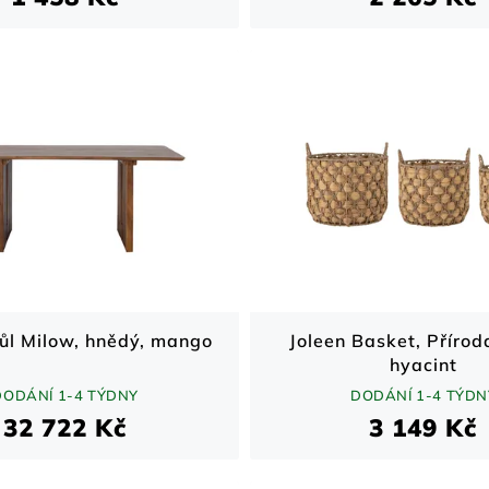
stůl Milow, hnědý, mango
Joleen Basket, Přírod
hyacint
DODÁNÍ 1-4 TÝDNY
DODÁNÍ 1-4 TÝDN
32 722 Kč
3 149 Kč