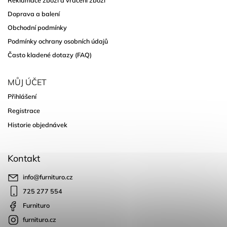
Doprava a balení
Obchodní podmínky
Podmínky ochrany osobních údajů
Často kladené dotazy (FAQ)
MŮJ ÚČET
Přihlášení
Registrace
Historie objednávek
Kontakt
info
@
furnituro.cz
725 277 554
Furnituro
furnituro.cz