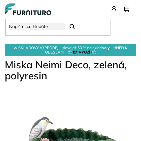
Přejít
na
obsah
Hledat
🔥 SKLADOVÝ VÝPRODEJ – sleva až 50 % na skladovky | IHNED K
ODESLÁNÍ 📦
👉 VYUŽÍT
📦
Miska Neimi Deco, zelená,
polyresin