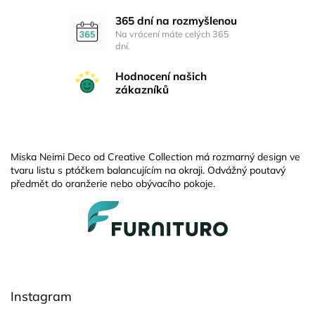
365 dní na rozmyšlenou
Na vrácení máte celých 365
dní.
Hodnocení našich
zákazníků
Miska Neimi Deco od Creative Collection má rozmarný design ve
tvaru listu s ptáčkem balancujícím na okraji. Odvážný poutavý
předmět do oranžerie nebo obývacího pokoje.
Z
á
p
a
t
í
Instagram