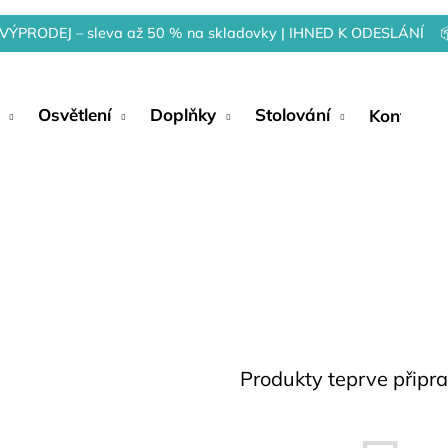
VÝPRODEJ – sleva až 50 % na skladovky | IHNED K ODESLÁNÍ 
Osvětlení
Doplňky
Stolování
Kontakty
Produkty teprve připr