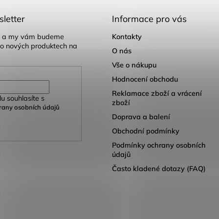
letter
Informace pro vás
il a my vám budeme
Kontakty
 o nových produktech na
O nás
Vše o nákupu
Hodnocení obchodu
Reklamace zboží a vrácení
u souhlasíte s
zboží
any osobních údajů
Doprava a balení
Obchodní podmínky
Podmínky ochrany osobních
údajů
Často kladené dotazy (FAQ)