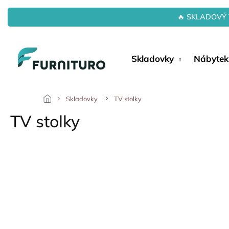
Přejít
na
🔥 SKLADOVÝ 
obsah
Skladovky
Nábytek
Skladovky
TV stolky
TV stolky
P
o
s
t
r