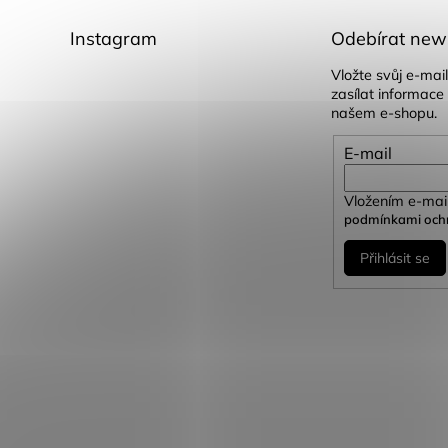
Instagram
Odebírat news
Vložte svůj e-ma
zasílat informace
našem e-shopu.
E-mail
Vložením e-mail
podmínkami ochr
Přihlásit se