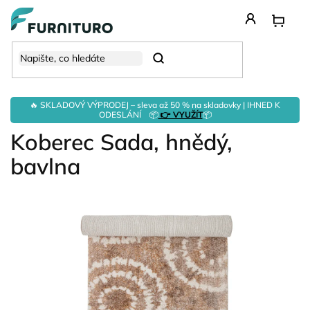
Přejít
na
obsah
Hledat
🔥 SKLADOVÝ VÝPRODEJ – sleva až 50 % na skladovky | IHNED K
ODESLÁNÍ 📦
👉 VYUŽÍT
📦
Koberec Sada, hnědý,
bavlna