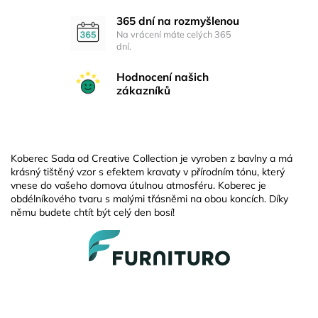
365 dní na rozmyšlenou
Na vrácení máte celých 365
dní.
Hodnocení našich
zákazníků
Koberec Sada od Creative Collection je vyroben z bavlny a má
krásný tištěný vzor s efektem kravaty v přírodním tónu, který
vnese do vašeho domova útulnou atmosféru. Koberec je
obdélníkového tvaru s malými třásněmi na obou koncích. Díky
němu budete chtít být celý den bosí!
Z
á
p
a
t
í