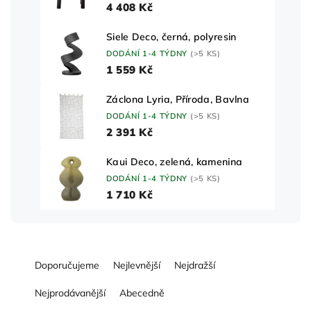
4 408 Kč
Siele Deco, černá, polyresin
DODÁNÍ 1-4 TÝDNY
(>5 KS)
1 559 Kč
Záclona Lyria, Příroda, Bavlna
DODÁNÍ 1-4 TÝDNY
(>5 KS)
2 391 Kč
Kaui Deco, zelená, kamenina
DODÁNÍ 1-4 TÝDNY
(>5 KS)
1 710 Kč
Ř
Doporučujeme
Nejlevnější
Nejdražší
a
z
Nejprodávanější
Abecedně
e