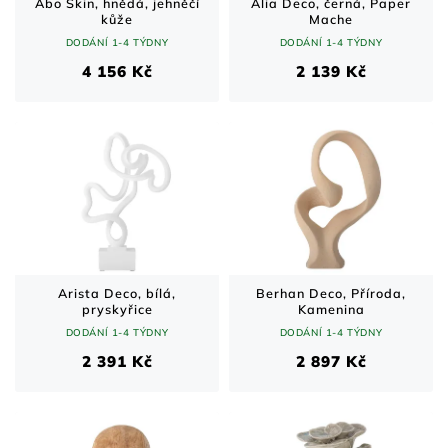
Abo Skin, hnědá, jehněčí
Alia Deco, černá, Paper
kůže
Mache
DODÁNÍ 1-4 TÝDNY
DODÁNÍ 1-4 TÝDNY
4 156 Kč
2 139 Kč
Arista Deco, bílá,
Berhan Deco, Příroda,
pryskyřice
Kamenina
DODÁNÍ 1-4 TÝDNY
DODÁNÍ 1-4 TÝDNY
2 391 Kč
2 897 Kč