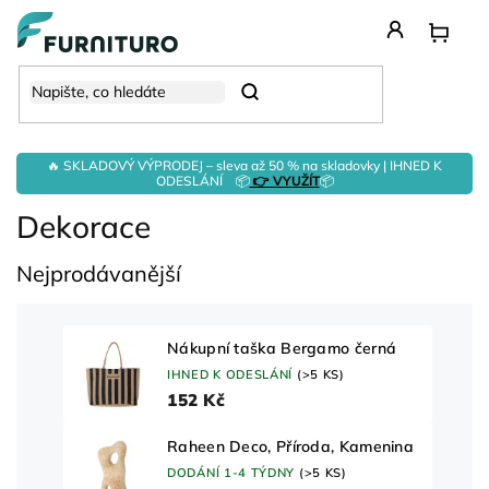
Přejít
na
obsah
Hledat
🔥 SKLADOVÝ VÝPRODEJ – sleva až 50 % na skladovky | IHNED K
ODESLÁNÍ 📦
👉 VYUŽÍT
📦
Dekorace
Nejprodávanější
Nákupní taška Bergamo černá
IHNED K ODESLÁNÍ
(>5 KS)
152 Kč
Raheen Deco, Příroda, Kamenina
DODÁNÍ 1-4 TÝDNY
(>5 KS)