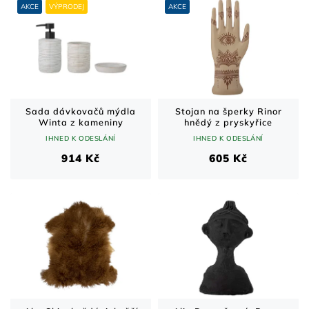
AKCE
VÝPRODEJ
AKCE
Sada dávkovačů mýdla
Stojan na šperky Rinor
Winta z kameniny
hnědý z pryskyřice
IHNED K ODESLÁNÍ
IHNED K ODESLÁNÍ
914 Kč
605 Kč