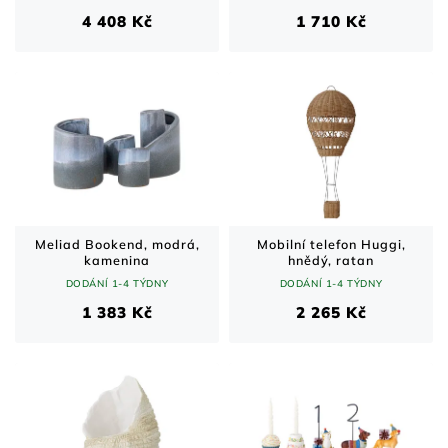
4 408 Kč
1 710 Kč
Meliad Bookend, modrá,
Mobilní telefon Huggi,
kamenina
hnědý, ratan
DODÁNÍ 1-4 TÝDNY
DODÁNÍ 1-4 TÝDNY
1 383 Kč
2 265 Kč