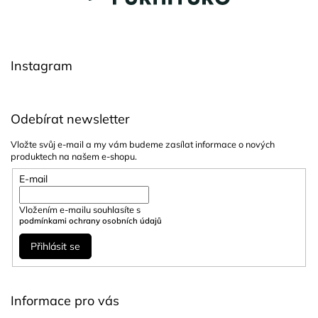
a
p
c
a
í
t
p
í
r
Instagram
v
k
y
v
Odebírat newsletter
ý
p
Vložte svůj e-mail a my vám budeme zasílat informace o nových
i
produktech na našem e-shopu.
s
u
E-mail
Vložením e-mailu souhlasíte s
podmínkami ochrany osobních údajů
Přihlásit se
Informace pro vás