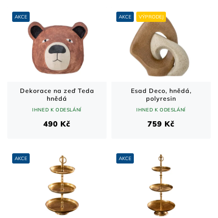
n
V
í
ý
AKCE
AKCE
VÝPRODEJ
p
p
r
i
o
s
d
p
u
r
k
o
t
d
Dekorace na zeď Teda
Esad Deco, hnědá,
hnědá
polyresin
ů
u
IHNED K ODESLÁNÍ
IHNED K ODESLÁNÍ
k
t
490 Kč
759 Kč
ů
AKCE
AKCE