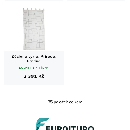
Záclona Lyria, Příroda,
Bavlna
DODÁNÍ 1-4 TÝDNY
2 391 Kč
35
položek celkem
O
v
l
Z
á
á
d