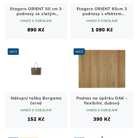
Etagere ORIENT 50 cm 3
Etagere ORIENT 65cm 3
podnosy se zlatým
podnosy s efektem
efektem kladívka
kladívka zlatá
IHNED K ODESLÁNÍ
IHNED K ODESLÁNÍ
890 Kč
1 090 Kč
AKCE
AKCE
Nákupní taška Bergamo
Podnos na opěrku OAK –
černá
flexibilní, dubový
IHNED K ODESLÁNÍ
IHNED K ODESLÁNÍ
152 Kč
390 Kč