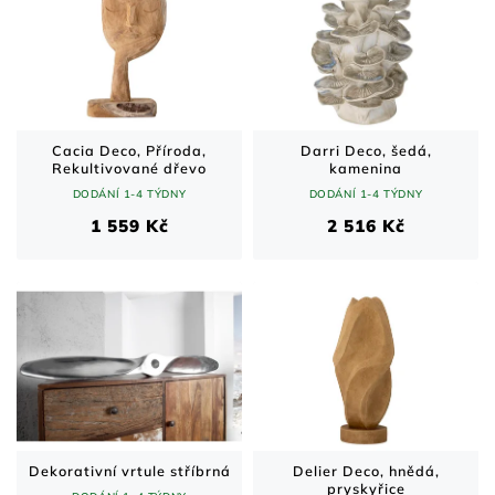
Cacia Deco, Příroda,
Darri Deco, šedá,
Rekultivované dřevo
kamenina
DODÁNÍ 1-4 TÝDNY
DODÁNÍ 1-4 TÝDNY
1 559 Kč
2 516 Kč
Dekorativní vrtule stříbrná
Delier Deco, hnědá,
pryskyřice