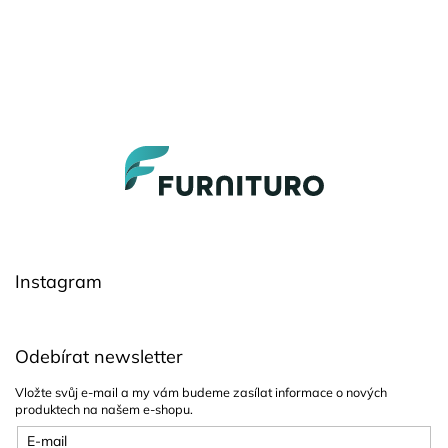
Z
á
p
a
t
í
Instagram
Odebírat newsletter
Vložte svůj e-mail a my vám budeme zasílat informace o nových
produktech na našem e-shopu.
E-mail