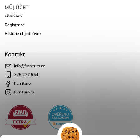
MŮJ ÚČET
Přihlášení
Registrace
Historie objednávek
Kontakt
info
@
furnituro.cz
725 277 554
Furnituro
furnituro.cz