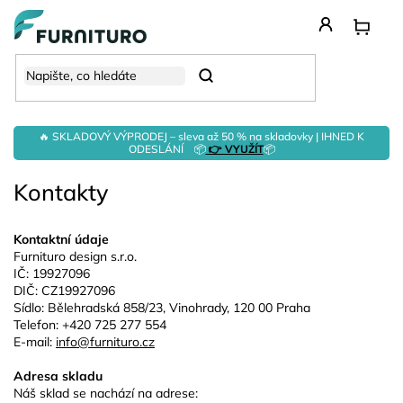
Přejít
na
obsah
Hledat
🔥 SKLADOVÝ VÝPRODEJ – sleva až 50 % na skladovky | IHNED K
ODESLÁNÍ 📦
👉 VYUŽÍT
📦
Kontakty
Kontaktní údaje
Furnituro design s.r.o.
IČ: 19927096
DIČ: CZ19927096
Sídlo:
Bělehradská 858/23, Vinohrady, 120 00 Praha
Telefon: +420 725 277 554
E-mail:
info@furnituro.cz
Adresa skladu
Náš sklad se nachází na adrese: