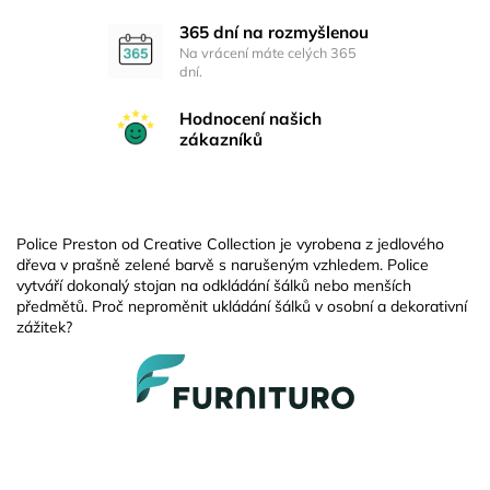
365 dní na rozmyšlenou
Na vrácení máte celých 365
dní.
Hodnocení našich
zákazníků
Police Preston od Creative Collection je vyrobena z jedlového
dřeva v prašně zelené barvě s narušeným vzhledem. Police
vytváří dokonalý stojan na odkládání šálků nebo menších
předmětů. Proč neproměnit ukládání šálků v osobní a dekorativní
zážitek?
Z
á
p
a
t
í