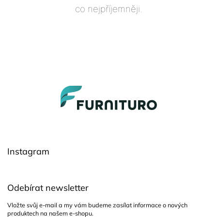
co nejpříjemněji.
Z
á
p
a
t
í
Instagram
Odebírat newsletter
Vložte svůj e-mail a my vám budeme zasílat informace o nových
produktech na našem e-shopu.