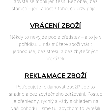
abyste se mohli jen těšit. Bez obav, bez
starostí – jen radost z toho, co brzy přijde.
VRÁCENÍ ZBOŽÍ
Někdy to nevyjde podle představ – a to je v
pořádku. U nás můžete zboží vrátit
jednoduše, bez stresu a bez zbytečných
překážek.
REKLAMACE ZBOŽÍ
Potřebujete reklamovat zboží? Jde to
snadno a bez zbytečného zdržování. Postup
je přehledný, rychlý a vždy s ohledem na
vaši pohodu. Jsme tu, abychom to vyřešili