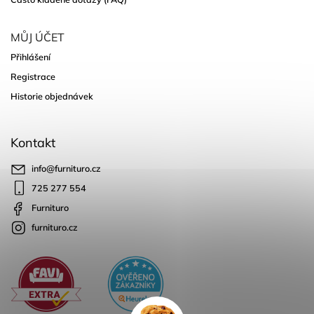
MŮJ ÚČET
Přihlášení
Registrace
Historie objednávek
Kontakt
info
@
furnituro.cz
725 277 554
Furnituro
furnituro.cz