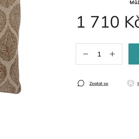
Můž
1 710 K
Zeptat se