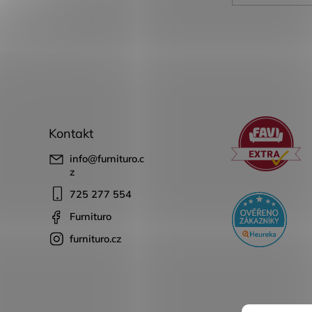
Kontakt
info
@
furnituro.c
z
725 277 554
Furnituro
furnituro.cz