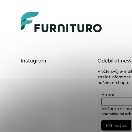
á
p
a
t
í
Instagram
Odebírat news
Vložte svůj e-ma
zasílat informace
našem e-shopu.
E-mail
Vložením e-mail
podmínkami ochr
Přihlásit se