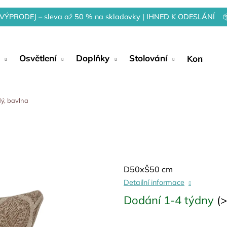
VÝPRODEJ – sleva až 50 % na skladovky | IHNED K ODESLÁNÍ 
Osvětlení
Doplňky
Stolování
Kontakty
dý, bavlna
D50xŠ50 cm
Detailní informace
Dodání 1-4 týdny
(>