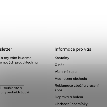
letter
Informace pro vás
il a my vám budeme
Kontakty
 o nových produktech na
O nás
Vše o nákupu
Hodnocení obchodu
Reklamace zboží a vrácení
u souhlasíte s
zboží
any osobních údajů
Doprava a balení
Obchodní podmínky