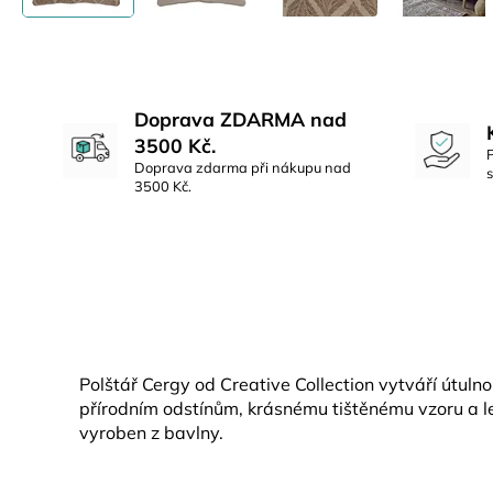
Doprava ZDARMA nad
3500 Kč.
Doprava zdarma při nákupu nad
3500 Kč.
Polštář Cergy od Creative Collection vytváří útuln
přírodním odstínům, krásnému tištěnému vzoru a l
vyroben z bavlny.
Z