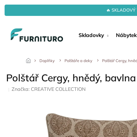
Přejít
na
🔥 SKLADOVÝ 
obsah
Skladovky
Nábytek
Doplňky
Polštáře a deky
Polštář Cergy, hně
Polštář Cergy, hnědý, bavlna
Značka:
CREATIVE COLLECTION