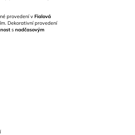
vné provedení v
Fialová
m. Dekorativní provedení
čnost
s
nadčasovým
í