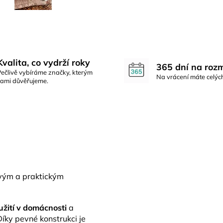
Kvalita, co vydrží roky
365 dní na roz
Pečlivě vybíráme značky, kterým
Na vrácení máte celýc
sami důvěřujeme.
ovým a praktickým
užití v domácnosti
a
íky pevné konstrukci je