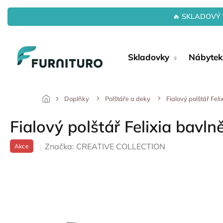
Přejít
na
🔥 SKLADOVÝ 
obsah
Skladovky
Nábytek
Doplňky
Polštáře a deky
Fialový polštář Fe
Fialový polštář Felixia bav
Značka:
CREATIVE COLLECTION
Akce