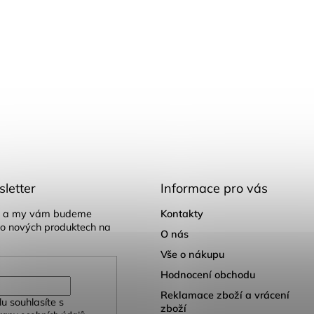
letter
Informace pro vás
il a my vám budeme
Kontakty
 o nových produktech na
O nás
Vše o nákupu
Hodnocení obchodu
Reklamace zboží a vrácení
u souhlasíte s
zboží