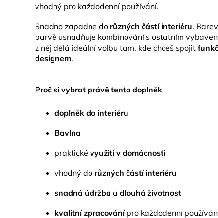
vhodný pro každodenní používání.
Snadno zapadne do
různých částí interiéru
. Bare
barvě usnadňuje kombinování s ostatním vybavení
z něj dělá ideální volbu tam, kde chceš spojit
funk
designem
.
Proč si vybrat právě tento doplněk
doplněk do interiéru
Bavlna
praktické
využití v domácnosti
vhodný do
různých částí interiéru
snadná údržba
a
dlouhá životnost
kvalitní zpracování
pro každodenní používán