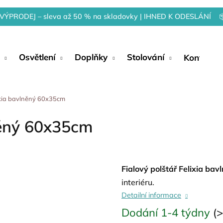
VÝPRODEJ – sleva až 50 % na skladovky | IHNED K ODESLÁNÍ 
Osvětlení
Doplňky
Stolování
Kontakty
lixia bavlněný 60x35cm
lněný 60x35cm
Fialový polštář Felixia b
interiéru.
Detailní informace
Dodání 1-4 týdny
(>