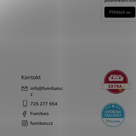
podmínkami ochr
Přihlásit se
Kontakt
info
@
furnituro.c
z
725 277 554
Furnituro
furnituro.cz