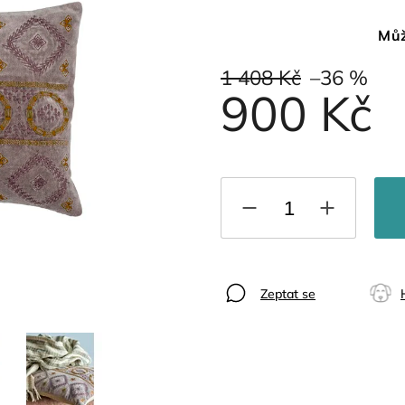
Můž
1 408 Kč
–36 %
900 Kč
Zeptat se