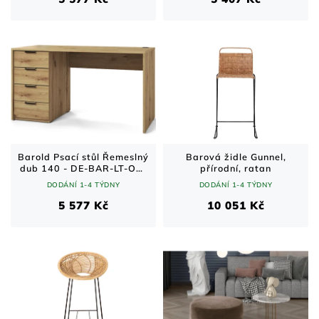
Barold Psací stůl Řemeslný
Barová židle Gunnel,
dub 140 - DE-BAR-LT-OA-
přírodní, ratan
140
DODÁNÍ 1-4 TÝDNY
DODÁNÍ 1-4 TÝDNY
5 577 Kč
10 051 Kč