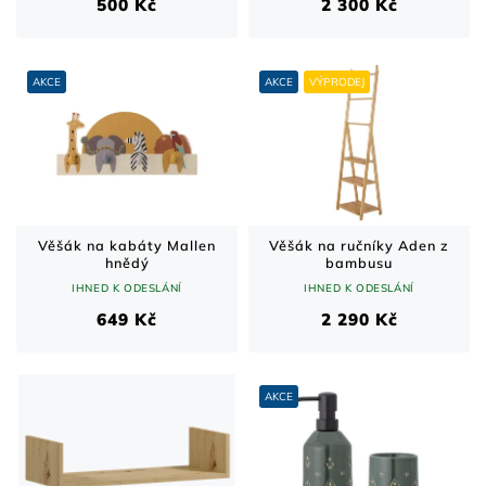
500 Kč
2 300 Kč
AKCE
AKCE
VÝPRODEJ
Věšák na kabáty Mallen
Věšák na ručníky Aden z
hnědý
bambusu
IHNED K ODESLÁNÍ
IHNED K ODESLÁNÍ
649 Kč
2 290 Kč
AKCE