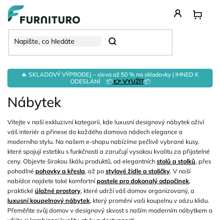
Přejít
na
obsah
Hledat
🔥 SKLADOVÝ VÝPRODEJ – sleva až 50 % na skladovky | IHNED K
ODESLÁNÍ 📦
👉 VYUŽÍT
📦
Nábytek
Vítejte v naší exkluzivní kategorii, kde luxusní designový nábytek oživí
váš interiér a přinese do každého domova nádech elegance a
moderního stylu. Na našem e-shopu nabízíme pečlivě vybrané kusy,
které spojují estetiku s funkčností a zaručují vysokou kvalitu za přijatelné
ceny. Objevte širokou škálu produktů, od elegantních
stolů a stolků
, přes
pohodlné
pohovky a křesla
, až po
stylové židle a stoličky
. V naší
nabídce najdete také komfortní
postele pro dokonalý odpočinek
,
praktické
úložné prostory
, které udrží váš domov organizovaný, a
luxusní koupelnový nábytek
, který promění vaši koupelnu v oázu klidu.
Přeměňte svůj domov v designový skvost s naším moderním nábytkem a