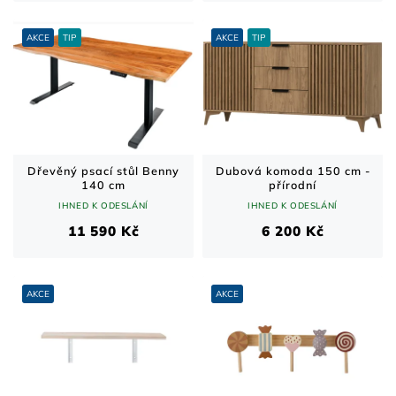
AKCE
TIP
AKCE
TIP
Dřevěný psací stůl Benny
Dubová komoda 150 cm -
140 cm
přírodní
IHNED K ODESLÁNÍ
IHNED K ODESLÁNÍ
11 590 Kč
6 200 Kč
AKCE
AKCE