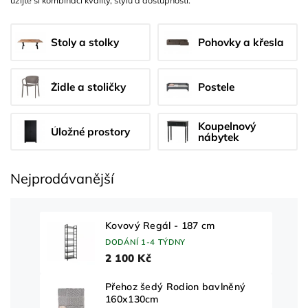
užijte si kombinaci kvality, stylu a dostupnosti.
Stoly a stolky
Pohovky a křesla
Židle a stoličky
Postele
Koupelnový
Úložné prostory
nábytek
Nejprodávanější
Kovový Regál - 187 cm
DODÁNÍ 1-4 TÝDNY
2 100 Kč
Přehoz šedý Rodion bavlněný
160x130cm