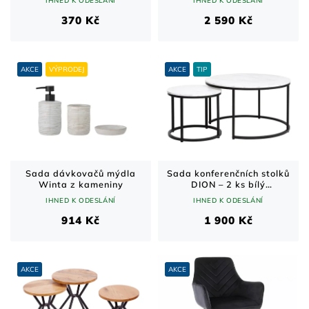
370 Kč
2 590 Kč
AKCE
VÝPRODEJ
AKCE
TIP
Sada dávkovačů mýdla
Sada konferenčních stolků
Winta z kameniny
DION – 2 ks bílý
mramorový dekor / černá
IHNED K ODESLÁNÍ
IHNED K ODESLÁNÍ
kovová podnož
914 Kč
1 900 Kč
AKCE
AKCE