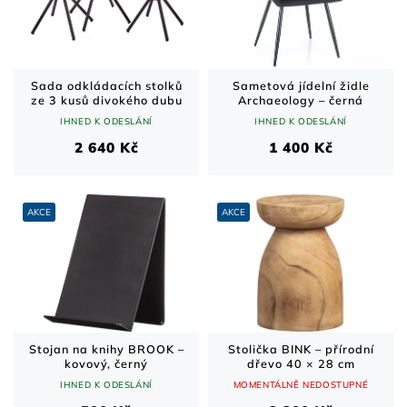
Sada odkládacích stolků
Sametová jídelní židle
ze 3 kusů divokého dubu
Archaeology – černá
IHNED K ODESLÁNÍ
IHNED K ODESLÁNÍ
2 640 Kč
1 400 Kč
AKCE
AKCE
Stojan na knihy BROOK –
Stolička BINK – přírodní
kovový, černý
dřevo 40 × 28 cm
IHNED K ODESLÁNÍ
MOMENTÁLNĚ NEDOSTUPNÉ