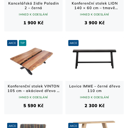
Kancelářská židle Paladin
Konferenční stolek LION
2 – černá
140 × 60 cm – tmavě
hnědý
IHNED K ODESLÁNÍ
IHNED K ODESLÁNÍ
1 900 Kč
3 900 Kč
AKCE
TIP
AKCE
Konferenční stolek VINTON
Lavice IMME – černé dřevo
105 cm – akáciové dřevo a
110 cm
černá podnož
IHNED K ODESLÁNÍ
IHNED K ODESLÁNÍ
5 590 Kč
2 300 Kč
AKCE
AKCE