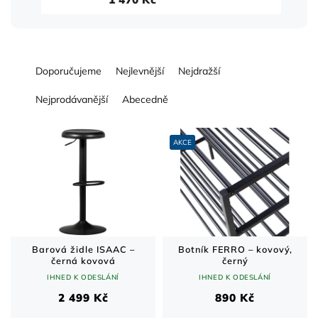
Ř
Doporučujeme
Nejlevnější
Nejdražší
a
z
Nejprodávanější
Abecedně
e
n
V
í
ý
AKCE
p
p
r
i
o
s
d
p
u
r
k
o
t
d
Barová židle ISAAC –
Botník FERRO – kovový,
černá kovová
černý
ů
u
IHNED K ODESLÁNÍ
IHNED K ODESLÁNÍ
k
t
2 499 Kč
890 Kč
ů