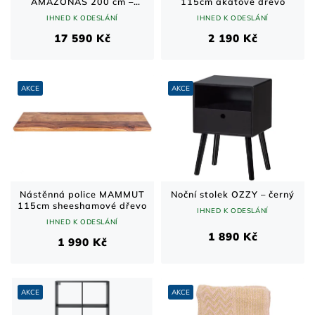
AMAZONAS 200 cm –
115cm akátové dřevo
akátové dřevo/kov, X-nohy
IHNED K ODESLÁNÍ
IHNED K ODESLÁNÍ
17 590 Kč
2 190 Kč
AKCE
AKCE
Nástěnná police MAMMUT
Noční stolek OZZY – černý
115cm sheeshamové dřevo
IHNED K ODESLÁNÍ
IHNED K ODESLÁNÍ
1 890 Kč
1 990 Kč
AKCE
AKCE