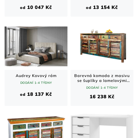
10 047 Kč
13 154 Kč
od
od
Audrey Kovový rám
Barevná komoda z masivu
se šuplíky a lamelovými
DODÁNÍ 1-4 TÝDNY
dvířky
DODÁNÍ 1-4 TÝDNY
18 137 Kč
od
16 238 Kč