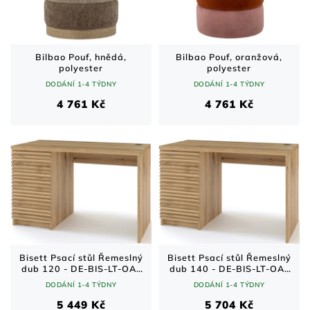
Bilbao Pouf, hnědá,
Bilbao Pouf, oranžová,
polyester
polyester
DODÁNÍ 1-4 TÝDNY
DODÁNÍ 1-4 TÝDNY
4 761 Kč
4 761 Kč
Bisett Psací stůl Řemeslný
Bisett Psací stůl Řemeslný
dub 120 - DE-BIS-LT-OA-
dub 140 - DE-BIS-LT-OA-
120
140
DODÁNÍ 1-4 TÝDNY
DODÁNÍ 1-4 TÝDNY
5 449 Kč
5 704 Kč