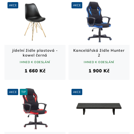
AKCE
AKCE
jídelní židle plastová -
Kancelářská židle Hunter
kowel černá
2
IHNED K ODESLÁNÍ
IHNED K ODESLÁNÍ
1 660 Kč
1 900 Kč
AKCE
TIP
AKCE