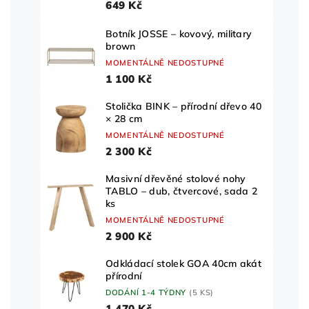
649 Kč
Botník JOSSE – kovový, military
brown
MOMENTÁLNĚ NEDOSTUPNÉ
1 100 Kč
Stolička BINK – přírodní dřevo 40
× 28 cm
MOMENTÁLNĚ NEDOSTUPNÉ
2 300 Kč
Masivní dřevěné stolové nohy
TABLO – dub, čtvercové, sada 2
ks
MOMENTÁLNĚ NEDOSTUPNÉ
2 900 Kč
Odkládací stolek GOA 40cm akát
přírodní
DODÁNÍ 1-4 TÝDNY
(5 KS)
1 470 Kč