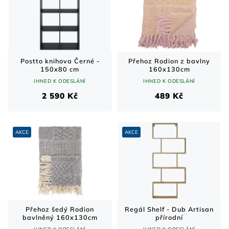
Postto knihova Černé -
Přehoz Rodion z bavlny
150x80 cm
160x130cm
IHNED K ODESLÁNÍ
IHNED K ODESLÁNÍ
2 590 Kč
489 Kč
AKCE
AKCE
Přehoz šedý Rodion
Regál Shelf - Dub Artisan
bavlněný 160x130cm
přírodní
IHNED K ODESLÁNÍ
IHNED K ODESLÁNÍ