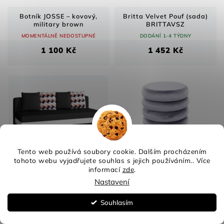
Botník JOSSE – kovový,
Britta Velvet Pouf (sada)
military brown
BRITTAVSZ
MOMENTÁLNĚ NEDOSTUPNÉ
DODÁNÍ 1-4 TÝDNY
1 100 Kč
1 452 Kč
Tento web používá soubory cookie. Dalším procházením
tohoto webu vyjadřujete souhlas s jejich používáním.. Více
Calia
Calvi Velvet CALVIVSZ puf
informací
zde
.
DODÁNÍ 1-4 TÝDNY
DODÁNÍ 1-4 TÝDNY
Nastavení
8 301 Kč
1 163 Kč
Souhlasím