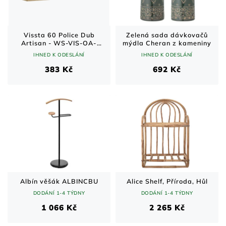
Vissta 60 Police Dub
Zelená sada dávkovačů
Artisan - WS-VIS-OA-
mýdla Cheran z kameniny
POL60
IHNED K ODESLÁNÍ
IHNED K ODESLÁNÍ
383 Kč
692 Kč
Albín věšák ALBINCBU
Alice Shelf, Příroda, Hůl
DODÁNÍ 1-4 TÝDNY
DODÁNÍ 1-4 TÝDNY
1 066 Kč
2 265 Kč