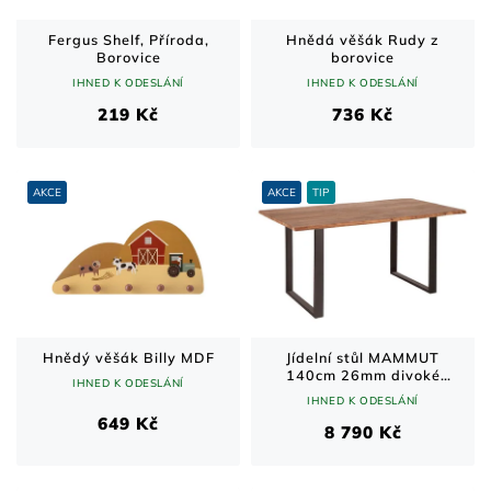
Fergus Shelf, Příroda,
Hnědá věšák Rudy z
Borovice
borovice
IHNED K ODESLÁNÍ
IHNED K ODESLÁNÍ
219 Kč
736 Kč
AKCE
AKCE
TIP
Hnědý věšák Billy MDF
Jídelní stůl MAMMUT
140cm 26mm divoké
IHNED K ODESLÁNÍ
akátové dřevo
IHNED K ODESLÁNÍ
649 Kč
8 790 Kč