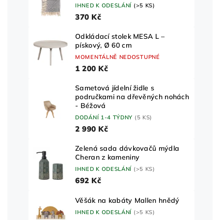
IHNED K ODESLÁNÍ
(>5 KS)
370 Kč
Odkládací stolek MESA L –
pískový, Ø 60 cm
MOMENTÁLNĚ NEDOSTUPNÉ
1 200 Kč
Sametová jídelní židle s
područkami na dřevěných nohách
- Béžová
DODÁNÍ 1-4 TÝDNY
(5 KS)
2 990 Kč
Zelená sada dávkovačů mýdla
Cheran z kameniny
IHNED K ODESLÁNÍ
(>5 KS)
692 Kč
Věšák na kabáty Mallen hnědý
IHNED K ODESLÁNÍ
(>5 KS)