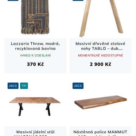
Lazzario Throw, modrá,
Masivní dřevěné stolové
recyklovaná bavlna
nohy TABLO – dub,
čtvercové, sada 2 ks
IHNED K ODESLÁNÍ
MOMENTÁLNĚ NEDOSTUPNÉ
370 Kč
2 900 Kč
AKCE
TIP
AKCE
Masivní jídelní stůl
Nástěnná police MAMMUT