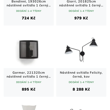
t
d
Bendinni, 193026cm
Giorri, 201825cm
nástěnné svítidlo 1 černý -
nástěnné svítidlo 1 černý -
ů
u
LA-BEN-SC1-B
LA-GIO-SC1-B
DODÁNÍ 1-4 TÝDNY
DODÁNÍ 1-4 TÝDNY
k
t
724 Kč
979 Kč
ů
Gormar, 221320cm
Nástěnné svítidlo Felicity,
nástěnné svítidlo 1 černý -
černá, kov
LA-GOR-SC1-B
DODÁNÍ 1-4 TÝDNY
DODÁNÍ 1-4 TÝDNY
895 Kč
8 288 Kč