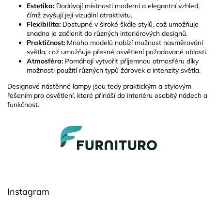
Estetika:
Dodávají místnosti moderní a elegantní vzhled,
čímž zvyšují její vizuální atraktivitu.
Flexibilita:
Dostupné v široké škále stylů, což umožňuje
snadno je začlenit do různých interiérových designů.
Praktičnost:
Mnoho modelů nabízí možnost nasměrování
světla, což umožňuje přesné osvětlení požadované oblasti.
Atmosféra:
Pomáhají vytvořit příjemnou atmosféru díky
možnosti použití různých typů žárovek a intenzity světla.
Designové nástěnné lampy jsou tedy praktickým a stylovým
řešením pro osvětlení, které přináší do interiéru osobitý nádech a
funkčnost.
Z
á
p
a
t
í
Instagram