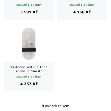
DODÁNÍ 1-4 TÝDNY
DODÁNÍ 1-4 TÝDNY
3 501 Kč
4 156 Kč
Nástěnné svítidlo Taco,
černá, alabastr
DODÁNÍ 1-4 TÝDNY
4 257 Kč
9
položek celkem
O