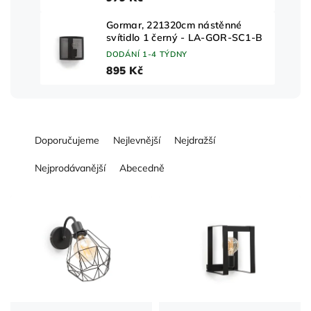
Gormar, 221320cm nástěnné
svítidlo 1 černý - LA-GOR-SC1-B
DODÁNÍ 1-4 TÝDNY
895 Kč
Ř
Doporučujeme
Nejlevnější
Nejdražší
a
z
Nejprodávanější
Abecedně
e
n
V
í
ý
p
p
r
i
o
s
d
p
u
r
k
o