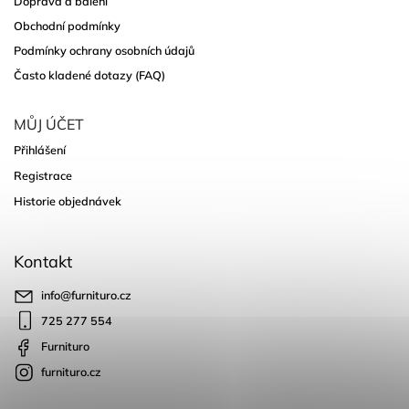
Doprava a balení
Obchodní podmínky
Podmínky ochrany osobních údajů
Často kladené dotazy (FAQ)
MŮJ ÚČET
Přihlášení
Registrace
Historie objednávek
Kontakt
info
@
furnituro.cz
725 277 554
Furnituro
furnituro.cz