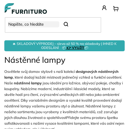
Přejít
na
obsah
Hledat
🔥 SKLADOVÝ VÝPRODEJ – sleva až 50 % na skladovky | IHNED K
ODESLÁNÍ 📦
👉 VYUŽÍT
📦
Nástěnné lampy
Osvětlete svůj domov stylově s naší kolekcí
designových nástěnných
lamp
, které dodají každé místnosti jedinečný vzhled a funkční osvětlení.
Naše
nástěnné lampy
jsou ideální pro ložnice, obývací pokoje, chodby i
koupelny. Nabízíme moderní, industriální i klasické modely, které se
skvěle hodí pro čtení, zvýraznění uměleckých děl nebo jako ambientní
osvětlení. Díky variabilním designům a vysoké kvalitě provedení dodají
nástěnné lampy vašemu prostoru styl a útulnost. Nástěnné lampy z
našeho sortimentu jsou vyrobeny z kvalitních materiálů, což zaručuje
jejich dlouhou životnost a spolehlivostPřidejte svému prostoru špetku
sofistikovanosti s našimi vysoce kvalitními lampami, které vás oslní nejen