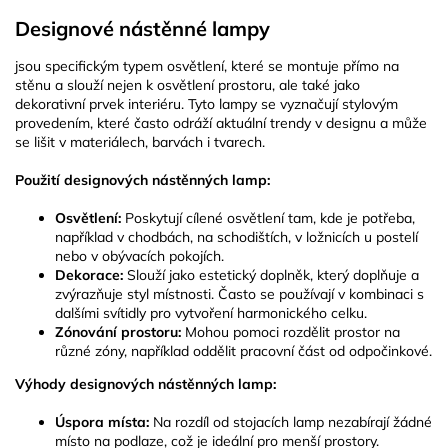
v
l
Designové nástěnné lampy
á
d
jsou specifickým typem osvětlení, které se montuje přímo na
a
stěnu a slouží nejen k osvětlení prostoru, ale také jako
c
dekorativní prvek interiéru. Tyto lampy se vyznačují stylovým
í
provedením, které často odráží aktuální trendy v designu a může
p
se lišit v materiálech, barvách i tvarech.
r
v
Použití designových nástěnných lamp:
k
y
Osvětlení:
Poskytují cílené osvětlení tam, kde je potřeba,
v
například v chodbách, na schodištích, v ložnicích u postelí
ý
nebo v obývacích pokojích.
p
Dekorace:
Slouží jako estetický doplněk, který doplňuje a
i
zvýrazňuje styl místnosti. Často se používají v kombinaci s
s
dalšími svítidly pro vytvoření harmonického celku.
u
Zónování prostoru:
Mohou pomoci rozdělit prostor na
různé zóny, například oddělit pracovní část od odpočinkové.
Výhody designových nástěnných lamp:
Úspora místa:
Na rozdíl od stojacích lamp nezabírají žádné
místo na podlaze, což je ideální pro menší prostory.