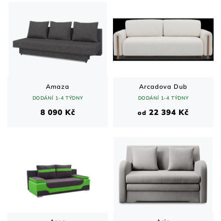
n
V
í
ý
p
p
r
i
o
s
d
p
u
r
k
o
t
d
Amaza
Arcadova Dub
ů
u
DODÁNÍ 1-4 TÝDNY
DODÁNÍ 1-4 TÝDNY
k
8 090 Kč
22 394 Kč
od
t
ů