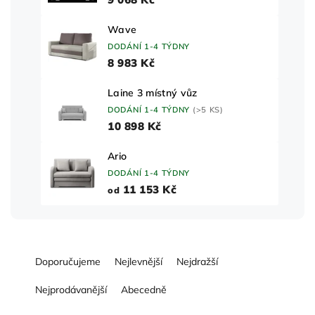
Wave
DODÁNÍ 1-4 TÝDNY
8 983 Kč
Laine 3 místný vůz
DODÁNÍ 1-4 TÝDNY
(>5 KS)
10 898 Kč
Ario
DODÁNÍ 1-4 TÝDNY
11 153 Kč
od
Ř
Doporučujeme
Nejlevnější
Nejdražší
a
z
Nejprodávanější
Abecedně
e