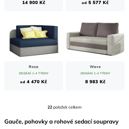
14 900 Kč
5 577 Kč
od
Rosa
Wave
DODÁNÍ 1-4 TÝDNY
DODÁNÍ 1-4 TÝDNY
4 470 Kč
8 983 Kč
od
22
položek celkem
O
v
l
Gauče, pohovky a rohové sedací soupravy
á