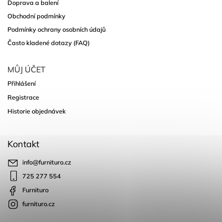
Doprava a balení
Obchodní podmínky
Podmínky ochrany osobních údajů
Často kladené dotazy (FAQ)
MŮJ ÚČET
Přihlášení
Registrace
Historie objednávek
Kontakt
info
@
furnituro.cz
725 277 554
Furnituro
furnituro.cz