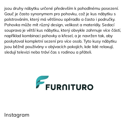
d
a
jsou druhy nábytku určené především k pohodlnému posezení.
c
Gauč je často synonymem pro pohovku, což je kus nábytku s
í
polstrováním, který má většinou opěradlo a často i područky.
p
Pohovka může mít různý design, velikost a materiály. Sedací
r
souprava je větší kus nábytku, který obvykle zahrnuje více částí,
v
například kombinaci pohovky a křesel, a je navržen tak, aby
k
poskytoval kompletní sezení pro více osob. Tyto kusy nábytku
y
jsou běžně používány v obývacích pokojích, kde lidé relaxují,
v
sledují televizi nebo tráví čas s rodinou a přáteli.
ý
p
i
s
Z
u
á
p
a
t
í
Instagram