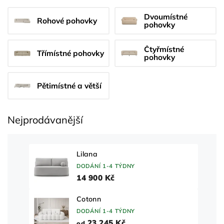
Dvoumístné
Rohové pohovky
pohovky
Čtyřmístné
Třímístné pohovky
pohovky
Pětimístné a větší
Nejprodávanější
Lilana
DODÁNÍ 1-4 TÝDNY
14 900 Kč
Cotonn
DODÁNÍ 1-4 TÝDNY
23 245 Kč
od