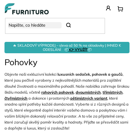
Přejít
na
obsah
Hledat
🔥 SKLADOVÝ VÝPRODEJ – sleva až 50 % na skladovky | IHNED K
ODESLÁNÍ 📦
👉 VYUŽÍT
📦
Pohovky
Objevte naši exkluzivní kolekci
luxusních sedaček, pohovek a gaučů
,
které jsou pečlivě vyrobeny z nejkvalitnějších materiálů pro zajištění
dlouhé životnosti a maximálního pohodlí. Naše nabídka zahrnuje širokou
škálu modelů, včetně
rohových pohovek
,
dvoumístných
,
třímístných
,
čtyřmístných
a dokonce i prostorných
pětimístných variant
, které
snadno splní potřeby každé domácnosti.
Vyberte si z různých designů a
stylů, které elegantně doplní interiér vašeho domova a poskytnou vám i
vašim blízkým dokonalý relaxační prostor. A to vše za přijatelné ceny,
které zaručují skvělý poměr kvality a hodnoty. Přijďte se přesvědčit sami
a dopřejte si luxus, který si zasloužíte!