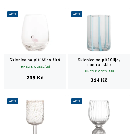
e
n
V
í
ý
AKCE
AKCE
p
p
r
i
o
s
d
p
u
r
k
o
t
d
Sklenice na pití Misa čirá
Sklenice na pití Silja,
modrá, sklo
ů
u
IHNED K ODESLÁNÍ
IHNED K ODESLÁNÍ
k
239 Kč
t
314 Kč
ů
AKCE
AKCE