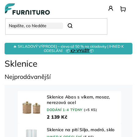
Přejít
na
obsah
Hledat
🔥 SKLADOVÝ VÝPRODEJ – sleva až 50 % na skladovky | IHNED K
ODESLÁNÍ 📦
👉 VYUŽÍT
📦
Sklenice
Nejprodávanější
Sklenice Abas s víkem, mosaz,
nerezová ocel
DODÁNÍ 1-4 TÝDNY
(>5 KS)
2 139 Kč
Sklenice na pití Silja, modrá, sklo
IHNED K ODESLÁNÍ
(5 KS)