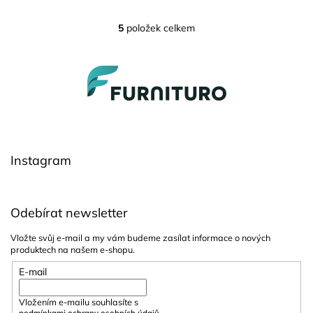
5
položek celkem
O
v
l
Z
á
á
d
a
p
c
a
í
t
p
í
r
Instagram
v
k
y
v
Odebírat newsletter
ý
p
Vložte svůj e-mail a my vám budeme zasílat informace o nových
i
produktech na našem e-shopu.
s
u
E-mail
Vložením e-mailu souhlasíte s