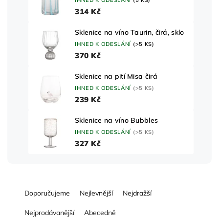
314 Kč
Sklenice na víno Taurin, čirá, sklo
IHNED K ODESLÁNÍ
(>5 KS)
370 Kč
Sklenice na pití Misa čirá
IHNED K ODESLÁNÍ
(>5 KS)
239 Kč
Sklenice na víno Bubbles
IHNED K ODESLÁNÍ
(>5 KS)
327 Kč
Ř
Doporučujeme
Nejlevnější
Nejdražší
a
z
Nejprodávanější
Abecedně