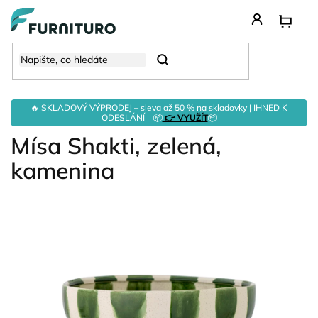
Přejít
na
obsah
Hledat
🔥 SKLADOVÝ VÝPRODEJ – sleva až 50 % na skladovky | IHNED K
ODESLÁNÍ 📦
👉 VYUŽÍT
📦
Mísa Shakti, zelená,
kamenina