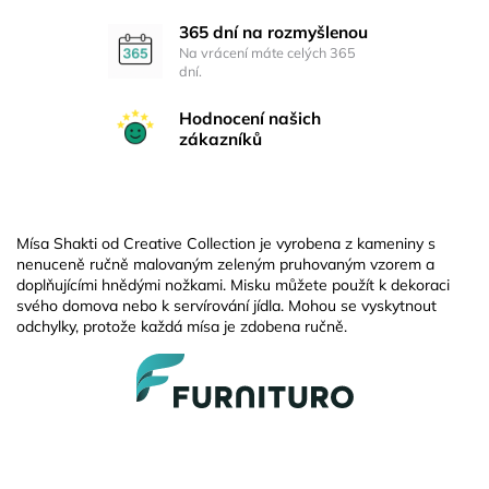
365 dní na rozmyšlenou
Na vrácení máte celých 365
dní.
Hodnocení našich
zákazníků
Mísa Shakti od Creative Collection je vyrobena z kameniny s
nenuceně ručně malovaným zeleným pruhovaným vzorem a
doplňujícími hnědými nožkami. Misku můžete použít k dekoraci
svého domova nebo k servírování jídla. Mohou se vyskytnout
odchylky, protože každá mísa je zdobena ručně.
Z
á
p
a
t
í