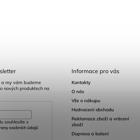
letter
Informace pro vás
il a my vám budeme
Kontakty
 o nových produktech na
O nás
Vše o nákupu
Hodnocení obchodu
Reklamace zboží a vrácení
u souhlasíte s
zboží
any osobních údajů
Doprava a balení