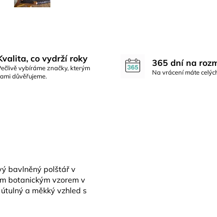
Kvalita, co vydrží roky
365 dní na roz
Pečlivě vybíráme značky, kterým
Na vrácení máte celýc
sami důvěřujeme.
vý bavlněný polštář v
ým botanickým vzorem v
i útulný a měkký vzhled s