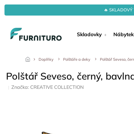
Přejít
na
🔥 SKLADOVÝ 
obsah
Skladovky
Nábytek
Doplňky
Polštáře a deky
Polštář Seveso, čer
Polštář Seveso, černý, bavln
Značka:
CREATIVE COLLECTION