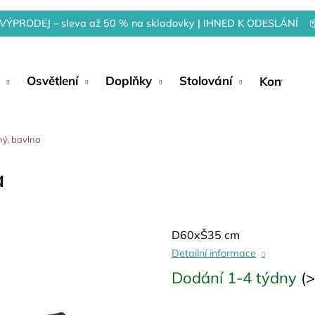
VÝPRODEJ – sleva až 50 % na skladovky | IHNED K ODESLÁNÍ 
Osvětlení
Doplňky
Stolování
Kontakty
ný, bavlna
a
D60xŠ35 cm
Detailní informace
Dodání 1-4 týdny
(>