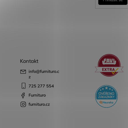
Kontakt
info
@
furnituro.c
z
725 277 554
Furnituro
furnituro.cz