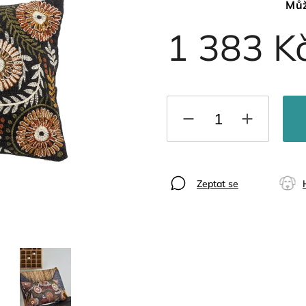
Můž
1 383 K
Zeptat se