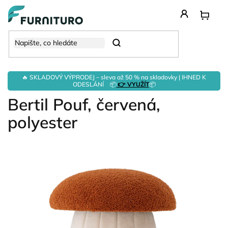
Přejít
na
obsah
Hledat
🔥 SKLADOVÝ VÝPRODEJ – sleva až 50 % na skladovky | IHNED K
ODESLÁNÍ 📦
👉 VYUŽÍT
📦
Bertil Pouf, červená,
polyester