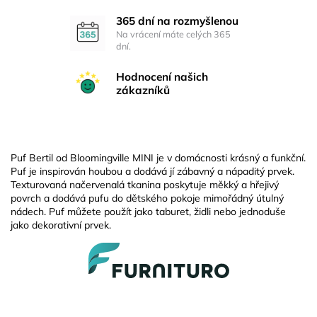
365 dní na rozmyšlenou
Na vrácení máte celých 365
dní.
Hodnocení našich
zákazníků
Puf Bertil od Bloomingville MINI je v domácnosti krásný a funkční.
Puf je inspirován houbou a dodává jí zábavný a nápaditý prvek.
Texturovaná načervenalá tkanina poskytuje měkký a hřejivý
povrch a dodává pufu do dětského pokoje mimořádný útulný
nádech. Puf můžete použít jako taburet, židli nebo jednoduše
jako dekorativní prvek.
Z
á
p
a
t