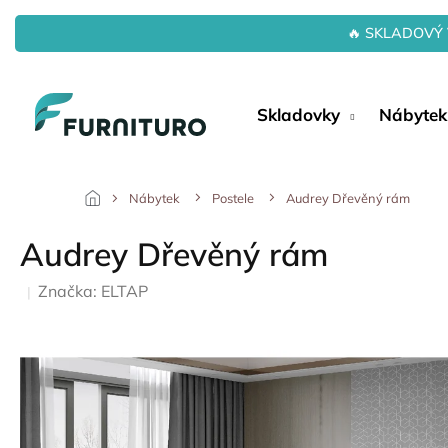
Přejít
na
🔥 SKLADOVÝ 
obsah
Skladovky
Nábytek
Nábytek
Postele
Audrey Dřevěný rám
Audrey Dřevěný rám
Značka:
ELTAP