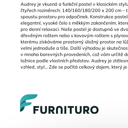
Audrey je vkusná a funkční postel v klasickém stylu,
čtyřech rozměrech: 140/160/180/200 x 200 cm – t
spoustu prostoru pro odpočinek. Konstrukce poste
elegantní, vysoké čelo s měkkým zakončením, které
pro denní relaxaci. Naše postel je dostupná ve dvo
dřevěným roštem nebo s kovovým roštem s plyno
kterému získáváme prostorný úložný prostor na lůž
velmi jednoduše a tiše. Další výhodou je skutečnost
v mnoha barevných provedeních, což vám určitě dá
ložnice podle vlastních představ. Audrey je ztěles
vzhled, styl… Zde se počítá celkový dojem, který je
Z
á
p
a
t
í