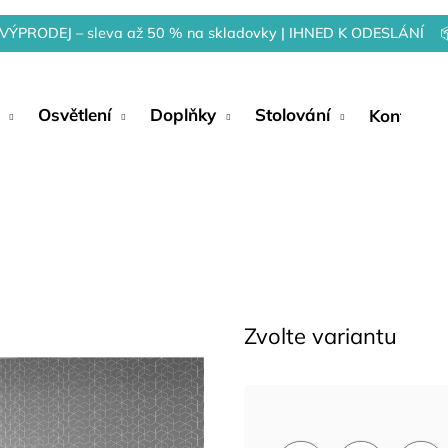
VÝPRODEJ – sleva až 50 % na skladovky | IHNED K ODESLÁNÍ 
Osvětlení
Doplňky
Stolování
Kontakty
Zvolte variantu