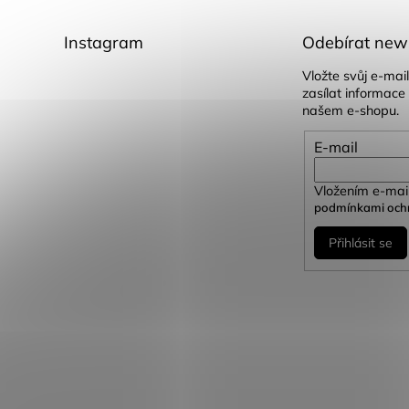
Instagram
Odebírat news
Vložte svůj e-ma
zasílat informace
našem e-shopu.
E-mail
Vložením e-mail
podmínkami ochr
Přihlásit se