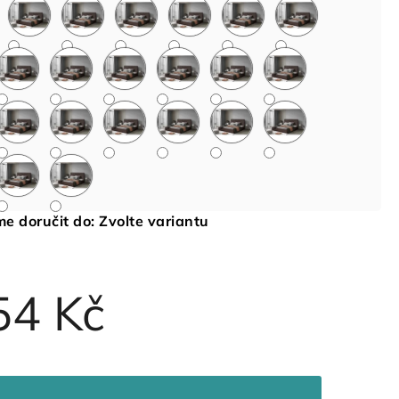
e doručit do:
Zvolte variantu
54 Kč