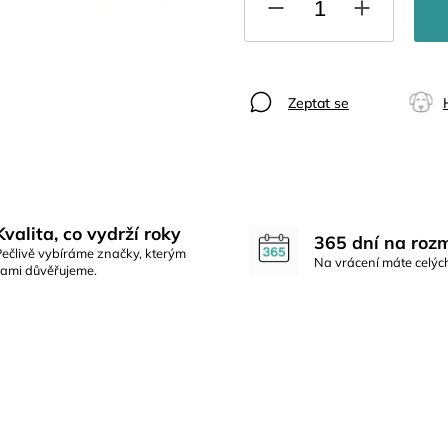
Zeptat se
Kvalita, co vydrží roky
365 dní na roz
Pečlivě vybíráme značky, kterým
Na vrácení máte celýc
sami důvěřujeme.