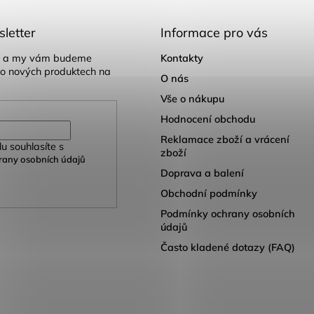
letter
Informace pro vás
il a my vám budeme
Kontakty
 o nových produktech na
O nás
Vše o nákupu
Hodnocení obchodu
Reklamace zboží a vrácení
u souhlasíte s
zboží
any osobních údajů
Doprava a balení
Obchodní podmínky
Podmínky ochrany osobních
údajů
Často kladené dotazy (FAQ)