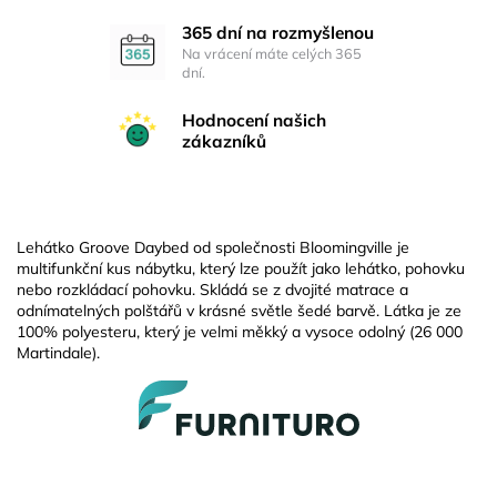
365 dní na rozmyšlenou
Na vrácení máte celých 365
dní.
Hodnocení našich
zákazníků
Lehátko Groove Daybed od společnosti Bloomingville je
multifunkční kus nábytku, který lze použít jako lehátko, pohovku
nebo rozkládací pohovku. Skládá se z dvojité matrace a
odnímatelných polštářů v krásné světle šedé barvě. Látka je ze
100% polyesteru, který je velmi měkký a vysoce odolný (26 000
Martindale).
Z
á
p
a
t