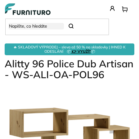
Přejít
na
obsah
Hledat
🔥 SKLADOVÝ VÝPRODEJ – sleva až 50 % na skladovky | IHNED K
ODESLÁNÍ 📦
👉 VYUŽÍT
📦
Alitty 96 Police Dub Artisan
- WS-ALI-OA-POL96