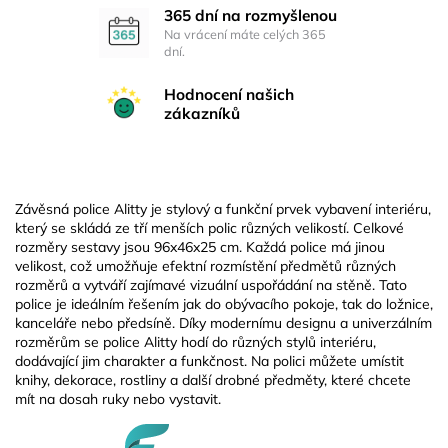
365 dní na rozmyšlenou
Na vrácení máte celých 365
dní.
Hodnocení našich
zákazníků
Závěsná police Alitty je stylový a funkční prvek vybavení interiéru,
který se skládá ze tří menších polic různých velikostí. Celkové
rozměry sestavy jsou 96x46x25 cm. Každá police má jinou
velikost, což umožňuje efektní rozmístění předmětů různých
rozměrů a vytváří zajímavé vizuální uspořádání na stěně. Tato
police je ideálním řešením jak do obývacího pokoje, tak do ložnice,
kanceláře nebo předsíně. Díky modernímu designu a univerzálním
rozměrům se police Alitty hodí do různých stylů interiéru,
dodávající jim charakter a funkčnost. Na polici můžete umístit
knihy, dekorace, rostliny a další drobné předměty, které chcete
mít na dosah ruky nebo vystavit.
Z