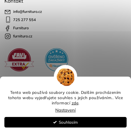
Kontakt
info
@
furnituro.cz
725 277 554
Furnituro
furnituro.cz
Tento web používá soubory cookie. Dalším procházením
tohoto webu vyjadřujete souhlas s jejich používáním.. Více
informací
zde
.
Copyright 2026
Furnituro
. Všechna práva vyhrazena.
Nastavení
Design
Shoptak.cz
| Platforma
Shoptet
Souhlasím