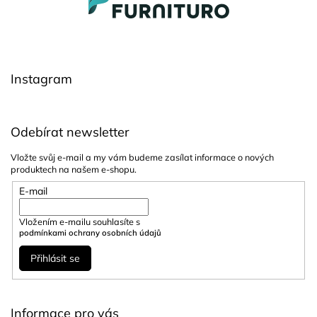
á
p
a
t
í
Instagram
Odebírat newsletter
Vložte svůj e-mail a my vám budeme zasílat informace o nových
produktech na našem e-shopu.
E-mail
Vložením e-mailu souhlasíte s
podmínkami ochrany osobních údajů
Přihlásit se
Informace pro vás