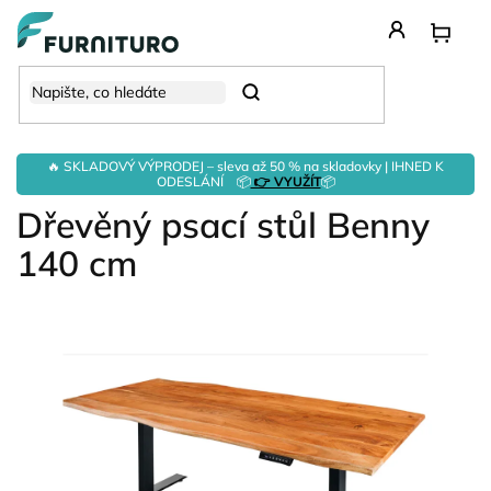
Přejít
na
obsah
Hledat
🔥 SKLADOVÝ VÝPRODEJ – sleva až 50 % na skladovky | IHNED K
ODESLÁNÍ 📦
👉 VYUŽÍT
📦
Dřevěný psací stůl Benny
140 cm