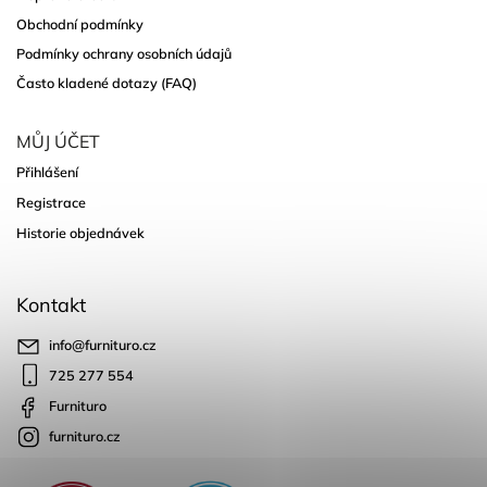
Obchodní podmínky
Podmínky ochrany osobních údajů
Často kladené dotazy (FAQ)
MŮJ ÚČET
Přihlášení
Registrace
Historie objednávek
Kontakt
info
@
furnituro.cz
725 277 554
Furnituro
furnituro.cz