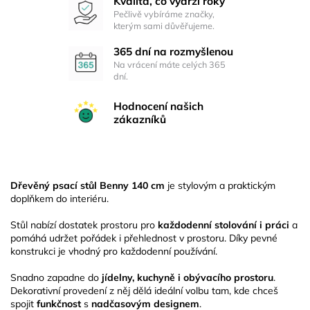
Kvalita, co vydrží roky
Pečlivě vybíráme značky,
kterým sami důvěřujeme.
365 dní na rozmyšlenou
Na vrácení máte celých 365
dní.
Hodnocení našich
zákazníků
Dřevěný psací stůl Benny 140 cm
je stylovým a praktickým
doplňkem do interiéru.
Stůl nabízí dostatek prostoru pro
každodenní stolování i práci
a
pomáhá udržet pořádek i přehlednost v prostoru. Díky pevné
konstrukci je vhodný pro každodenní používání.
Snadno zapadne do
jídelny, kuchyně i obývacího prostoru
.
Dekorativní provedení z něj dělá ideální volbu tam, kde chceš
spojit
funkčnost
s
nadčasovým designem
.