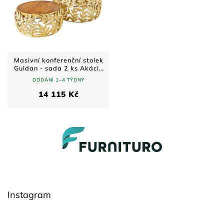
Masivní konferenční stolek
Guldan - sada 2 ks Akácie
70x70 cm
DODÁNÍ 1–4 TÝDNY
14 115 Kč
Z
á
p
a
t
í
Instagram