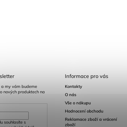
letter
Informace pro vás
il a my vám budeme
Kontakty
 o nových produktech na
O nás
Vše o nákupu
Hodnocení obchodu
Reklamace zboží a vrácení
u souhlasíte s
zboží