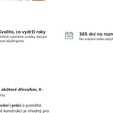
Kvalita, co vydrží roky
365 dní na roz
Pečlivě vybíráme značky, kterým
Na vrácení máte celýc
sami důvěřujeme.
 akátové dřevo/kov, X-
ru.
vání i práci
a pomáhá
é konstrukci je vhodný pro