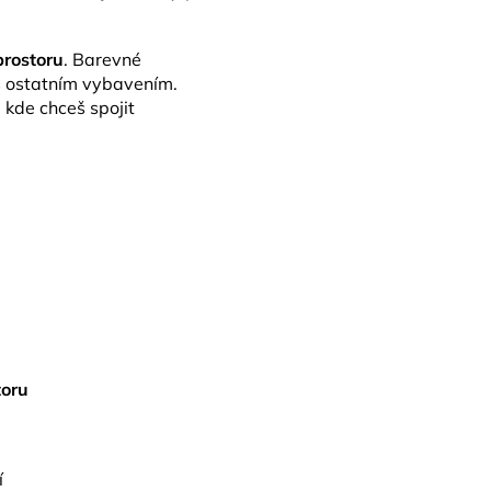
prostoru
. Barevné
 ostatním vybavením.
 kde chceš spojit
toru
í