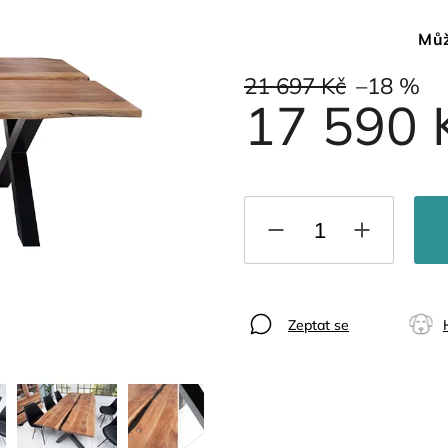
Můž
21 697 Kč
–18 %
17 590 
Zeptat se