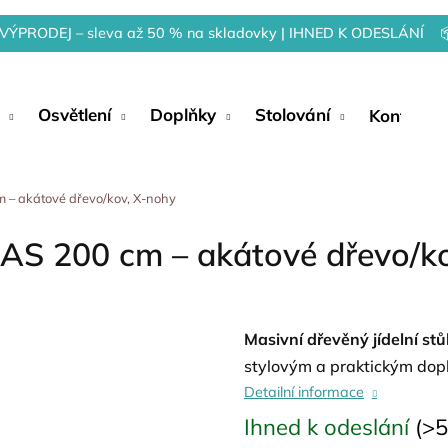
VÝPRODEJ – sleva až 50 % na skladovky | IHNED K ODESLÁNÍ 
Osvětlení
Doplňky
Stolování
Kontakty
m – akátové dřevo/kov, X-nohy
NAS 200 cm – akátové dřevo/k
Masivní dřevěný jídelní s
stylovým a praktickým dopl
Detailní informace
Ihned k odeslání
(>5