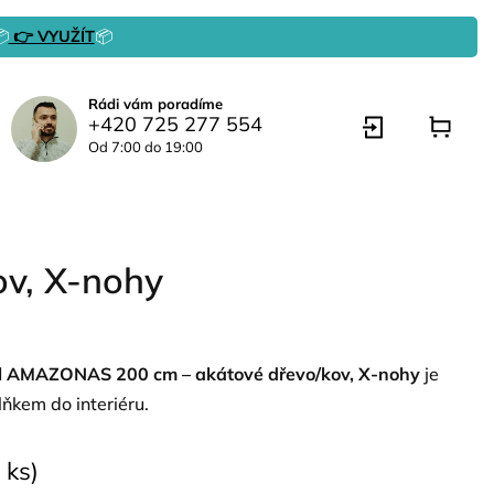

👉 VYUŽÍT
📦
Rádi vám poradíme
+420 725 277 554
Od 7:00 do 19:00
ov, X-nohy
tůl AMAZONAS 200 cm – akátové dřevo/kov, X-nohy
je
ňkem do interiéru.
 ks)