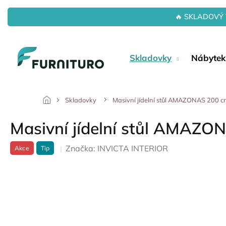
Přejít
na
🔥 SKLADOVÝ 
obsah
Skladovky
Nábytek
Skladovky
Masivní jídelní stůl AMAZONAS 200 c
Masivní jídelní stůl AMAZO
Značka:
INVICTA INTERIOR
Akce
Tip