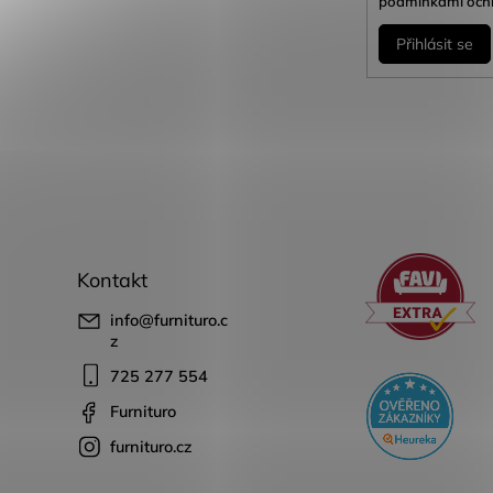
podmínkami ochr
Přihlásit se
Kontakt
info
@
furnituro.c
z
725 277 554
Furnituro
furnituro.cz