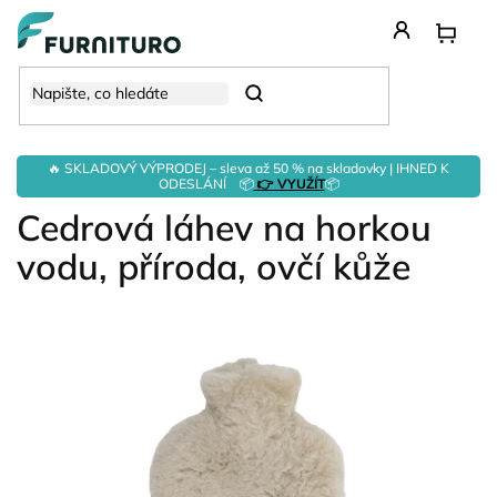
Přejít
na
obsah
Hledat
🔥 SKLADOVÝ VÝPRODEJ – sleva až 50 % na skladovky | IHNED K
ODESLÁNÍ 📦
👉 VYUŽÍT
📦
Cedrová láhev na horkou
vodu, příroda, ovčí kůže