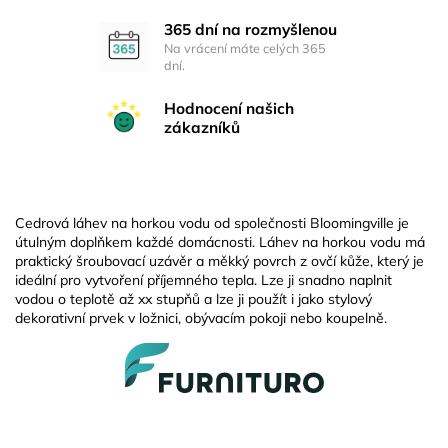
365 dní na rozmyšlenou
Na vrácení máte celých 365
dní.
Hodnocení našich
zákazníků
Cedrová láhev na horkou vodu od společnosti Bloomingville je
útulným doplňkem každé domácnosti. Láhev na horkou vodu má
praktický šroubovací uzávěr a měkký povrch z ovčí kůže, který je
ideální pro vytvoření příjemného tepla. Lze ji snadno naplnit
vodou o teplotě až xx stupňů a lze ji použít i jako stylový
dekorativní prvek v ložnici, obývacím pokoji nebo koupelně.
Z
á
p
a
t