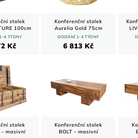
ční stolek
Konferenční stolek
Konf
TURE 100cm
Aurelia Gold 75cm
LIV
a kov
zlatý s deskou z
she
1-4 TÝDNY
DODÁNÍ 1-4 TÝDNY
D
akáciového dřeva
šed
72 Kč
6 813 Kč
ční stolek
Konferenční stolek
Ko
– masivní
BOLT – masivní