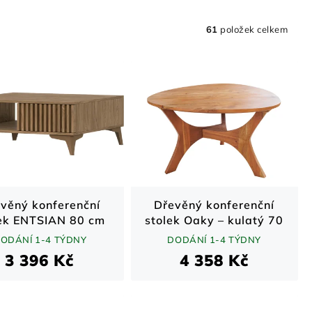
61
položek celkem
věný konferenční
Dřevěný konferenční
lek ENTSIAN 80 cm
stolek Oaky – kulatý 70
 řemeslný dub /
cm, hnědý
ODÁNÍ 1-4 TÝDNY
DODÁNÍ 1-4 TÝDNY
moderní design
3 396 Kč
4 358 Kč