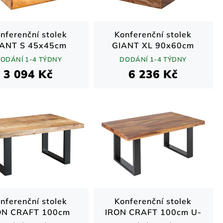
nferenční stolek
Konferenční stolek
IANT S 45x45cm
GIANT XL 90x60cm
řevo sheesham
sheesham
ODÁNÍ 1-4 TÝDNY
DODÁNÍ 1-4 TÝDNY
3 094 Kč
6 236 Kč
nferenční stolek
Konferenční stolek
ON CRAFT 100cm
IRON CRAFT 100cm U-