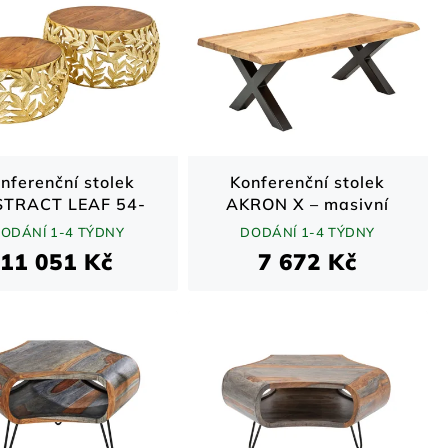
nferenční stolek
Konferenční stolek
TRACT LEAF 54-
AKRON X – masivní
 sada 2 zlatých s
akát, kovová podnož
ODÁNÍ 1-4 TÝDNY
DODÁNÍ 1-4 TÝDNY
kami z akáciového
11 051 Kč
7 672 Kč
dřeva