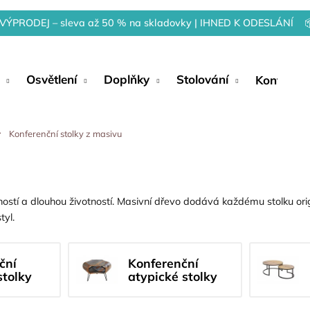
VÝPRODEJ – sleva až 50 % na skladovky | IHNED K ODESLÁNÍ 
Osvětlení
Doplňky
Stolování
Kontakty
Konferenční stolky z masivu
ostí a dlouhou životností. Masivní dřevo dodává každému stolku orig
tyl.
ční
Konferenční
stolky
atypické stolky