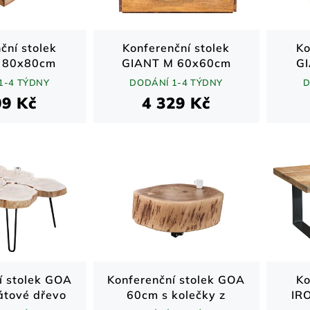
ční stolek
Konferenční stolek
Ko
 80x80cm
GIANT M 60x60cm
G
esham
sheesham
d
1-4 TÝDNY
DODÁNÍ 1-4 TÝDNY
D
09 Kč
4 329 Kč
í stolek GOA
Konferenční stolek GOA
Ko
tové dřevo
60cm s kolečky z
IR