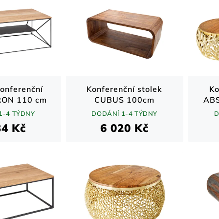
onferenční
Konferenční stolek
Ko
RON 110 cm
CUBUS 100cm
ABS
sheeshamové dřevo
68cm
1-4 TÝDNY
DODÁNÍ 1-4 TÝDNY
D
des
34 Kč
6 020 Kč