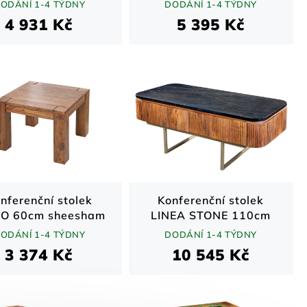
mango přírodní
nohy ze
ODÁNÍ 1-4 TÝDNY
DODÁNÍ 1-4 TÝDNY
ndustriální styl
sheeshamového dřeva
4 931 Kč
5 395 Kč
nferenční stolek
Konferenční stolek
NO 60cm sheesham
LINEA STONE 110cm
Masiv/hnědá
ODÁNÍ 1-4 TÝDNY
DODÁNÍ 1-4 TÝDNY
3 374 Kč
10 545 Kč