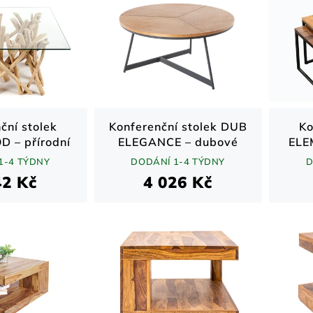
ční stolek
Konferenční stolek DUB
Ko
 – přírodní
ELEGANCE – dubové
ELE
0 cm
dřevo a kov / přírodní /
1-4 TÝDNY
DODÁNÍ 1-4 TÝDNY
D
80 cm
she
42 Kč
4 026 Kč