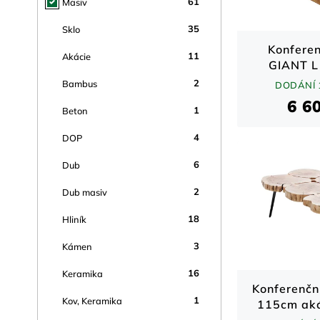
61
Masiv
35
Sklo
Konferen
11
Akácie
GIANT L
she
2
Bambus
DODÁNÍ 
6 6
1
Beton
4
DOP
6
Dub
2
Dub masiv
18
Hliník
3
Kámen
16
Keramika
Konferenčn
1
Kov, Keramika
115cm aká