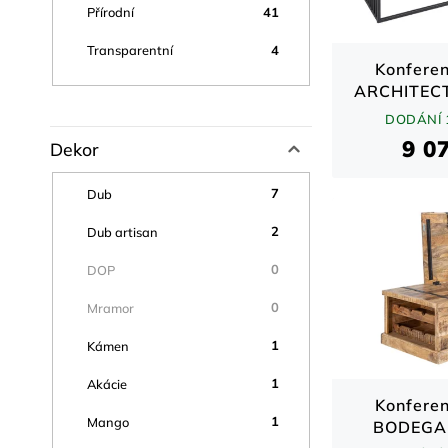
41
Přírodní
4
Transparentní
Konferen
ARCHITEC
dub 
DODÁNÍ 
9 0
Dekor
7
Dub
2
Dub artisan
0
DOP
0
Mramor
1
Kámen
1
Akácie
Konferen
1
Mango
BODEGA 