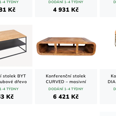
 dřevo /
sheeshamové dřevo /
she
1-4 TÝDNY
DODÁNÍ 1-4 TÝDNY
D
í / 100 cm
přírodní / 100 cm
p
81 Kč
4 931 Kč
í stolek BYT
Konferenční stolek
Ko
dubové dřevo
CURVED – masivní
DIA
rodní / 95 cm
sheeshamové dřevo /
dřev
1-4 TÝDNY
DODÁNÍ 1-4 TÝDNY
D
přírodní / 100 cm
p
63 Kč
6 421 Kč