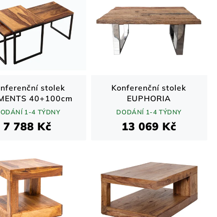
nferenční stolek
Konferenční stolek
MENTS 40+100cm
EUPHORIA
sada 2ks
BARRACUDA 110cm
ODÁNÍ 1-4 TÝDNY
DODÁNÍ 1-4 TÝDNY
eshamového dřeva
recyklované masivní
7 788 Kč
13 069 Kč
40mm teakové dřevo
bez skleněné desky