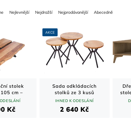
me
Nejlevnější
Nejdražší
Nejprodávanější
Abecedně
AKCE
ční stolek
Sada odkládacích
Dře
105 cm –
stolků ze 3 kusů
sto
řevo a černá
divokého dubu
–
 ODESLÁNÍ
IHNED K ODESLÁNÍ
D
dnož
90 Kč
2 640 Kč