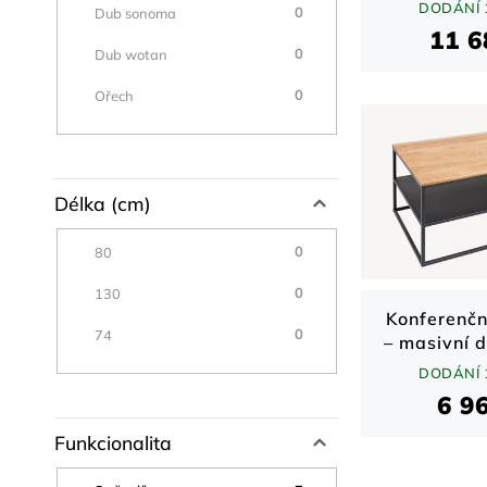
mangové
DODÁNÍ 
0
Dub sonoma
přírodn
11 6
0
Dub wotan
0
Ořech
Délka (cm)
0
80
0
130
Konferenčn
0
74
– masivní 
a kov / pří
DODÁNÍ 
6 9
Funkcionalita