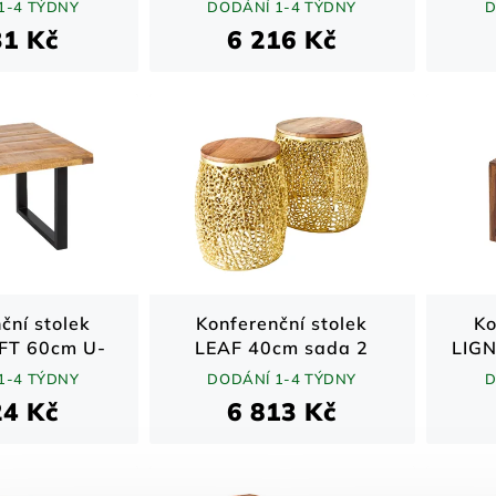
rodní
akáciového dřeva
1-4 TÝDNY
DODÁNÍ 1-4 TÝDNY
D
i
31 Kč
6 216 Kč
ční stolek
Konferenční stolek
Ko
FT 60cm U-
LEAF 40cm sada 2
LIG
gové dřevo
zlatých s deskou z
1-4 TÝDNY
DODÁNÍ 1-4 TÝDNY
D
akáciového dřeva
24 Kč
6 813 Kč