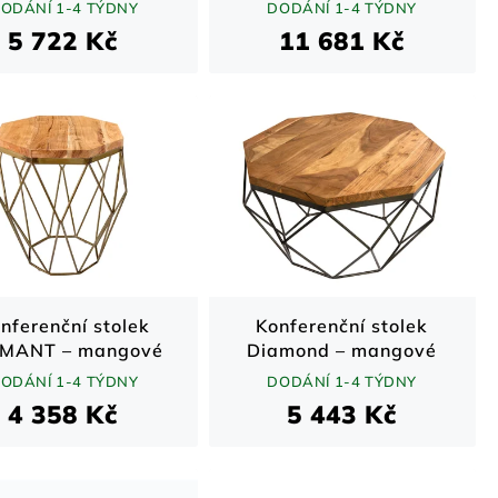
eshamové dřevo /
sheeshamového dřeva
ODÁNÍ 1-4 TÝDNY
DODÁNÍ 1-4 TÝDNY
řírodní / 70 cm
s kovovým kováním
5 722 Kč
11 681 Kč
nferenční stolek
Konferenční stolek
MANT – mangové
Diamond – mangové
o a mosazný rám /
dřevo a kov / přírodní /
ODÁNÍ 1-4 TÝDNY
DODÁNÍ 1-4 TÝDNY
řírodní / 50 cm
70 cm
4 358 Kč
5 443 Kč