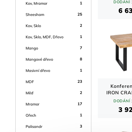
pří
DODÁNÍ 
1
Kov, Mramor
6 6
25
Sheesham
2
Kov, Sklo
1
Kov, Sklo, MDF, Dřevo
7
Mango
8
Mangové dřevo
1
Masivní dřevo
23
MDF
Konferen
IRON CRA
2
Měď
nohy man
DODÁNÍ 
17
Mramor
3 9
1
Ořech
3
Palisandr