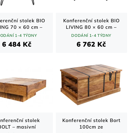
erenční stolek BIO
Konferenční stolek BIO
ING 70 × 60 cm –
LIVING 80 × 60 cm –
eshamové dřevo /
sheeshamové dřevo /
ODÁNÍ 1-4 TÝDNY
DODÁNÍ 1-4 TÝDNY
ý lak / černé nohy
přírodní / černé nohy
6 484 Kč
6 762 Kč
nferenční stolek
Konferenční stolek Bort
BOLT – masivní
100cm ze