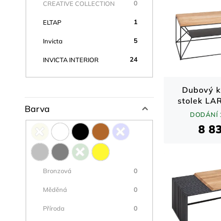
0
CREATIVE COLLECTION
1
ELTAP
5
Invicta
24
INVICTA INTERIOR
Dubový k
stolek LA
Barva
DODÁNÍ 
8 8
0
Bronzová
0
Měděná
0
Příroda