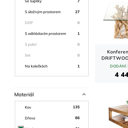
7
Se šuplíky
27
S úložným prostorem
0
DOP
1
S odkládacím prostorem
0
S policí
Konferen
0
Set
DRIFTWOOD
/ 6
1
DODÁNÍ 
Na kolečkách
4 4
Materiál
135
Kov
86
Dřevo