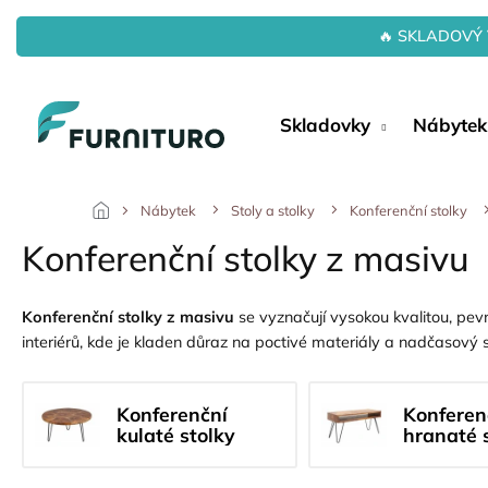
Přejít
na
🔥 SKLADOVÝ 
obsah
Skladovky
Nábytek
Nábytek
Stoly a stolky
Konferenční stolky
Konferenční stolky z masivu
Konferenční stolky z masivu
se vyznačují vysokou kvalitou, pevn
interiérů, kde je kladen důraz na poctivé materiály a nadčasový s
Konferenční
Konferen
kulaté stolky
hranaté 