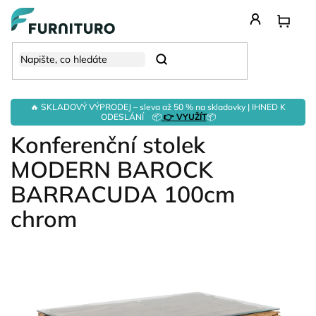
Přejít
na
obsah
Hledat
🔥 SKLADOVÝ VÝPRODEJ – sleva až 50 % na skladovky | IHNED K
ODESLÁNÍ 📦
👉 VYUŽÍT
📦
Konferenční stolek
MODERN BAROCK
BARRACUDA 100cm
chrom