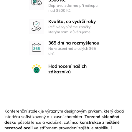
Doprava zdarma při nákupu
nad 3500 Kč.
Kvalita, co vydrží roky
Pečlivě vybíráme značky,
kterým sami důvěřujeme.
365 dní na rozmyšlenou
Na vrácení máte celých 365
dní.
Hodnocení našich
zákazníků
Konferenční stolek je výrazným designovým prvkem, který dodá
interiéru sofistikovaný a luxusní charakter.
Tvrzená skleněná
deska
působí lehce a vzdušně, zatímco
konstrukce z leštěné
nerezové oceli
ve stříbrném provedení zajišťuje stabilitu i