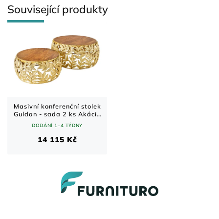
Související produkty
Masivní konferenční stolek
Guldan - sada 2 ks Akácie
70x70 cm
DODÁNÍ 1–4 TÝDNY
14 115 Kč
Z
á
p
a