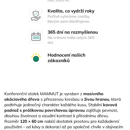
Kvalita, co vydrží roky
Pečlivě vybíráme značky,
kterým sami důvěřujeme.
365 dní na rozmyšlenou
Na vrácení máte celých 365
dní.
Hodnocení našich
zákazníků
Konferenční stolek MAMMUT je vyroben z
masivního
akáciového dřeva
s přirozenou kresbou a
živou hranou
, která
podtrhuje jedinečný charakter každého kusu. Stabilní
kovová
podnož s práškovou povrchovou úpravou
zajišťuje pevnost,
dlouhou životnost a vizuální kontrast k přírodnímu dřevu.
Rozměr
120 × 60 cm
nabízí dostatek prostoru pro každodenní
používání – od kávy a dekorací až po společné chvíle v obývacím