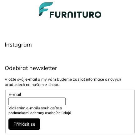
Z
á
p
a
t
í
Instagram
Odebírat newsletter
Vložte svůj e-mail a my vám budeme zasílat informace o nových
produktech na našem e-shopu.
E-mail
Vložením e-mailu souhlasíte s
podmínkami ochrany osobních údajů
Přihlásit se