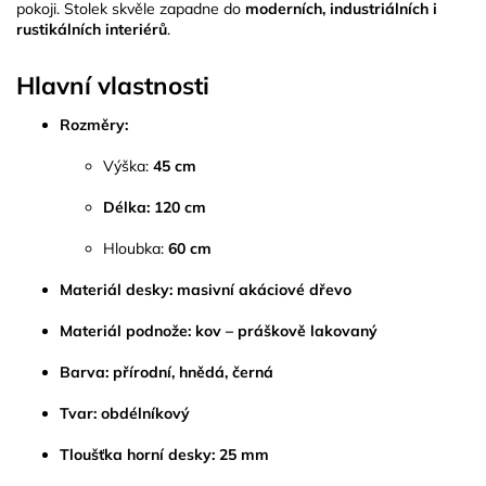
pokoji. Stolek skvěle zapadne do
moderních, industriálních i
rustikálních interiérů
.
Hlavní vlastnosti
Rozměry:
Výška:
45 cm
Délka:
120 cm
Hloubka:
60 cm
Materiál desky:
masivní akáciové dřevo
Materiál podnože:
kov – práškově lakovaný
Barva:
přírodní, hnědá, černá
Tvar:
obdélníkový
Tloušťka horní desky:
25 mm