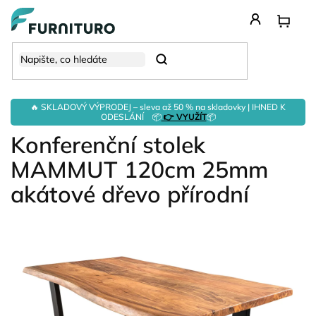
Přejít
na
obsah
Hledat
🔥 SKLADOVÝ VÝPRODEJ – sleva až 50 % na skladovky | IHNED K
ODESLÁNÍ 📦
👉 VYUŽÍT
📦
Konferenční stolek
MAMMUT 120cm 25mm
akátové dřevo přírodní