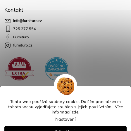
Kontakt
info
@
furnituro.cz
725 277 554
Furnituro
furnituro.cz
Tento web používá soubory cookie. Dalším procházením
tohoto webu vyjadřujete souhlas s jejich používáním.. Více
informací
zde
.
Copyright 2026
Furnituro
. Všechna práva vyhrazena.
Nastavení
Design
Shoptak.cz
| Platforma
Shoptet