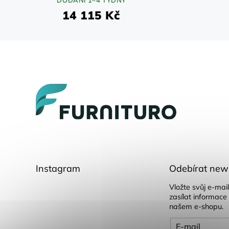
DODÁNÍ 1–4 TÝDNY
14 115 Kč
Z
á
p
a
t
í
Instagram
Odebírat news
Vložte svůj e-ma
zasílat informace
našem e-shopu.
E-mail