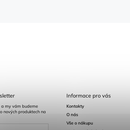
letter
Informace pro vás
il a my vám budeme
Kontakty
 o nových produktech na
O nás
Vše o nákupu