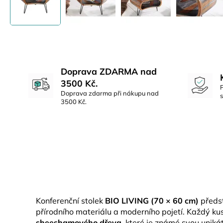
Doprava ZDARMA nad
3500 Kč.
Doprava zdarma při nákupu nad
3500 Kč.
Konferenční stolek
BIO LIVING (70 × 60 cm)
předst
přírodního materiálu a moderního pojetí. Každý ku
sheeshamového dřeva
, které je známé svou uniká