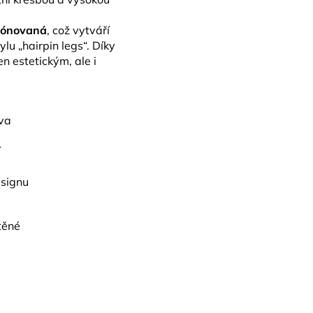
 tónovaná
, což vytváří
ylu „hairpin legs“. Díky
n estetickým, ale i
va
í
esignu
těné