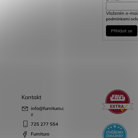
Vložením e-mail
podmínkami ochr
Přihlásit se
Kontakt
info
@
furnituro.c
z
725 277 554
Furnituro