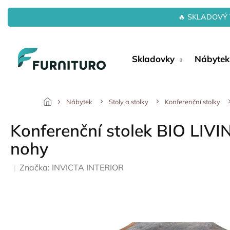
Přejít
na
🔥 SKLADOVÝ 
obsah
Skladovky
Nábytek
Nábytek
Stoly a stolky
Konferenční stolky
Konferenční stolek BIO LIVI
nohy
Značka:
INVICTA INTERIOR