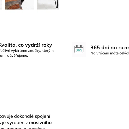
Kvalita, co vydrží roky
365 dní na roz
Pečlivě vybíráme značky, kterým
Na vrácení máte celýc
sami důvěřujeme.
avuje dokonalé spojení
s je vyroben z
masivního
tní kresbou a vysokou