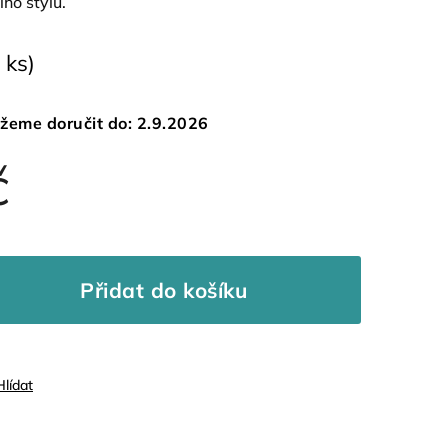
ího stylu.
 ks)
žeme doručit do:
2.9.2026
č
Přidat do košíku
Hlídat