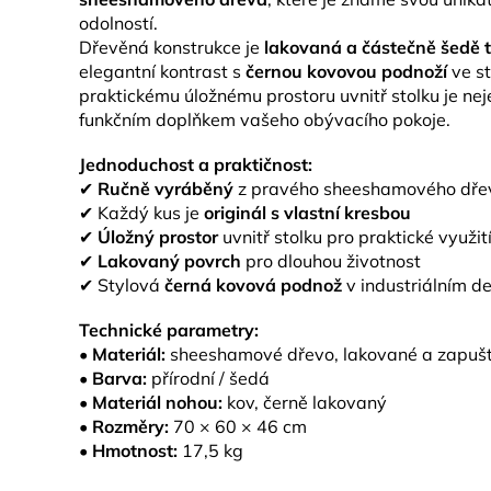
odolností.
Dřevěná konstrukce je
lakovaná a částečně šedě
elegantní kontrast s
černou kovovou podnoží
ve st
praktickému úložnému prostoru uvnitř stolku je neje
funkčním doplňkem vašeho obývacího pokoje.
Jednoduchost a praktičnost:
✔
Ručně vyráběný
z pravého sheeshamového dře
✔ Každý kus je
originál s vlastní kresbou
✔
Úložný prostor
uvnitř stolku pro praktické využit
✔
Lakovaný povrch
pro dlouhou životnost
✔ Stylová
černá kovová podnož
v industriálním d
Technické parametry:
•
Materiál:
sheeshamové dřevo, lakované a zapuš
•
Barva:
přírodní / šedá
•
Materiál nohou:
kov, černě lakovaný
•
Rozměry:
70 × 60 × 46 cm
•
Hmotnost:
17,5 kg