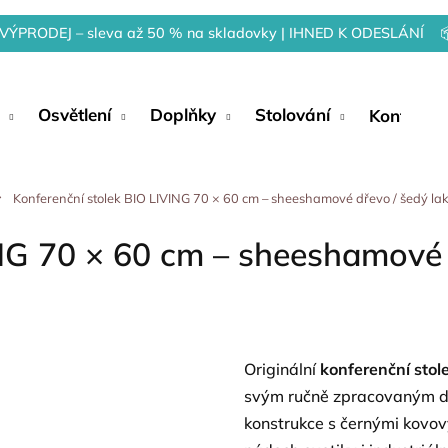
VÝPRODEJ – sleva až 50 % na skladovky | IHNED K ODESLÁNÍ 
Osvětlení
Doplňky
Stolování
Kontakty
Konferenční stolek BIO LIVING 70 × 60 cm – sheeshamové dřevo / šedý lak
NG 70 × 60 cm – sheeshamové d
Originální
konferenční stol
svým ručně zpracovaným d
konstrukce s černými kovov