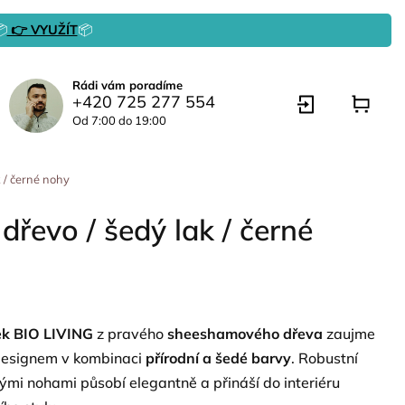

👉 VYUŽÍT
📦
Rádi vám poradíme
+420 725 277 554
Od 7:00 do 19:00
 / černé nohy
řevo / šedý lak / černé
ek BIO LIVING
z pravého
sheeshamového dřeva
zaujme
esignem v kombinaci
přírodní a šedé barvy
. Robustní
ými nohami působí elegantně a přináší do interiéru