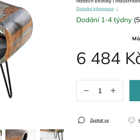
nádech exotiky i industriáln
Detailní informace
Dodání 1-4 týdny
(5
Mů
6 484 K
Zeptat se