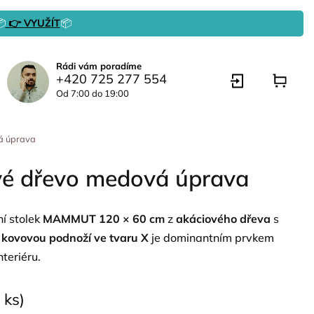

👉 VYUŽÍT
📦
Rádi vám poradíme
+420 725 277 554
Od 7:00 do 19:00
á úprava
é dřevo medová úprava
í stolek
MAMMUT 120 × 60 cm
z
akáciového dřeva
s
 kovovou podnoží ve tvaru X
je dominantním prvkem
nteriéru.
 ks)