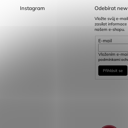
Instagram
Odebírat news
Vložte svůj e-ma
zasílat informace
našem e-shopu.
E-mail
Vložením e-mail
podmínkami ochr
Přihlásit se