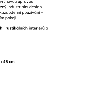
vrchovou úpravou
zný industriální design.
 každodenní používání –
ím pokoji.
 i rustikálních interiérů
a
ka
45 cm