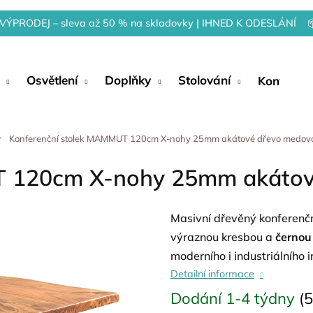
VÝPRODEJ – sleva až 50 % na skladovky | IHNED K ODESLÁNÍ 
Osvětlení
Doplňky
Stolování
Kontakty
Konferenční stolek MAMMUT 120cm X-nohy 25mm akátové dřevo medov
T 120cm X-nohy 25mm akátov
Masivní dřevěný konferenčn
výraznou kresbou a
černou
moderního i industriálního i
Detailní informace
Dodání 1-4 týdny
(5