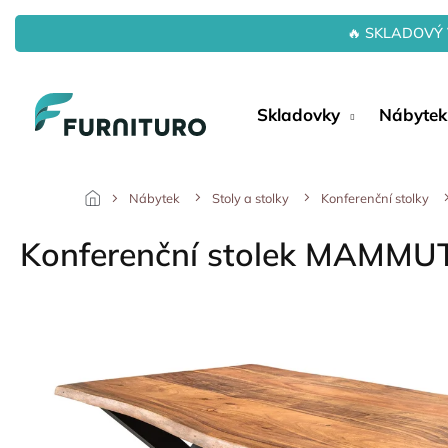
Přejít
na
🔥 SKLADOVÝ 
obsah
Skladovky
Nábytek
Nábytek
Stoly a stolky
Konferenční stolky
Konferenční stolek MAMMU