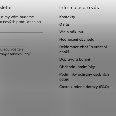
letter
Informace pro vás
il a my vám budeme
Kontakty
 o nových produktech na
O nás
Vše o nákupu
Hodnocení obchodu
Reklamace zboží a vrácení
u souhlasíte s
zboží
any osobních údajů
Doprava a balení
Obchodní podmínky
Podmínky ochrany osobních
údajů
Často kladené dotazy (FAQ)