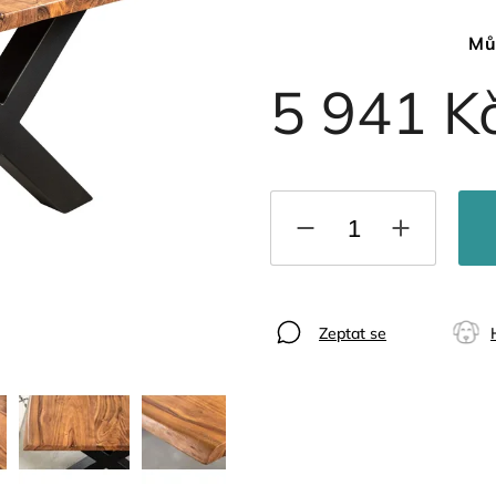
Mů
5 941 K
Zeptat se