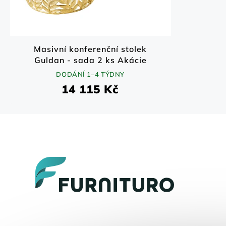
Masivní konferenční stolek
Guldan - sada 2 ks Akácie
70x70 cm
DODÁNÍ 1–4 TÝDNY
14 115 Kč
Z
á
p
a
t
í