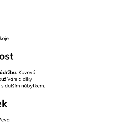
koje
ost
 údržbu
. Kovová
oužívání a díky
 s dalším nábytkem.
ek
dřeva