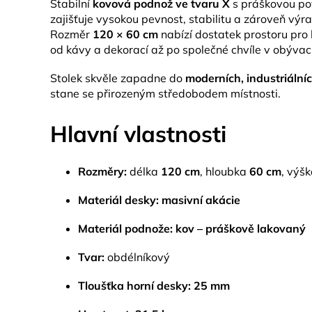
Stabilní
kovová podnož ve tvaru X
s práškovou po
zajišťuje vysokou pevnost, stabilitu a zároveň výra
Rozměr
120 × 60 cm
nabízí dostatek prostoru pro
od kávy a dekorací až po společné chvíle v obývac
Stolek skvěle zapadne do
moderních, industriálních
stane se přirozeným středobodem místnosti.
Hlavní vlastnosti
Rozměry:
délka
120 cm
, hloubka
60 cm
, výš
Materiál desky:
masivní akácie
Materiál podnože:
kov – práškově lakovaný
Tvar:
obdélníkový
Tloušťka horní desky:
25 mm