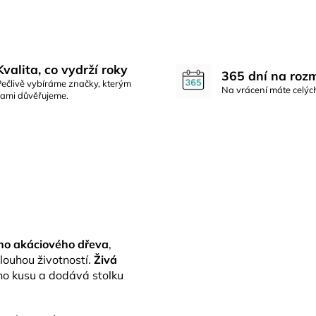
Kvalita, co vydrží roky
365 dní na roz
Pečlivě vybíráme značky, kterým
Na vrácení máte celýc
sami důvěřujeme.
ho akáciového dřeva
,
louhou životností.
Živá
ho kusu a dodává stolku