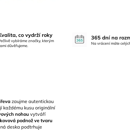
Kvalita, co vydrží roky
365 dní na roz
Pečlivě vybíráme značky, kterým
Na vrácení máte celýc
sami důvěřujeme.
dřeva
zaujme autentickou
í každému kusu originální
vových nohou
vytváří
kovová podnož ve tvaru
ilná deska podtrhuje