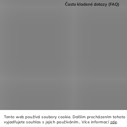
Často kladené dotazy (FAQ)
Tento web používá soubory cookie. Dalším procházením tohoto
vyjadřujete souhlas s jejich používáním.. Více informací
zde
.
Copyright 2026
Furnituro
. Všechna práva vyhrazena.