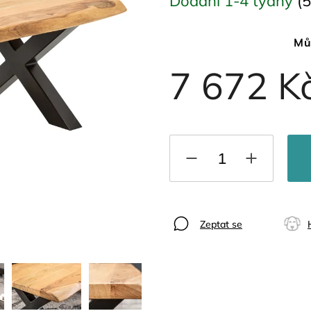
Dodání 1-4 týdny
(5
Mů
7 672 K
Zeptat se