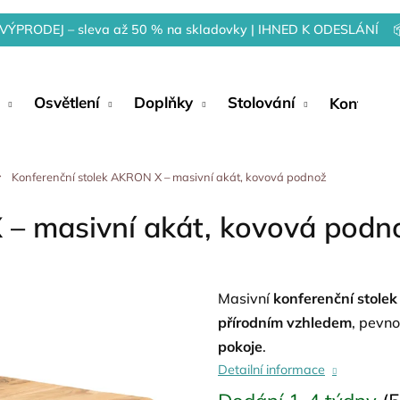
VÝPRODEJ – sleva až 50 % na skladovky | IHNED K ODESLÁNÍ 
Osvětlení
Doplňky
Stolování
Kontakty
Konferenční stolek AKRON X – masivní akát, kovová podnož
 – masivní akát, kovová podn
Masivní
konferenční stolek
přírodním vzhledem
, pevn
pokoje
.
Detailní informace