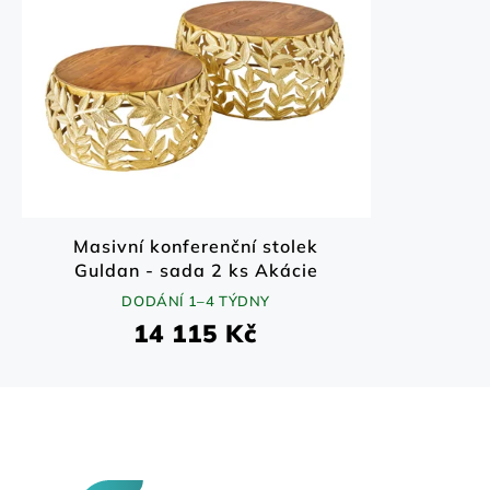
Masivní konferenční stolek
Guldan - sada 2 ks Akácie
70x70 cm
DODÁNÍ 1–4 TÝDNY
14 115 Kč
Z
á
p