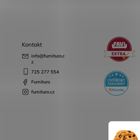
Kontakt
info
@
furnituro.c
z
725 277 554
Furnituro
furnituro.cz