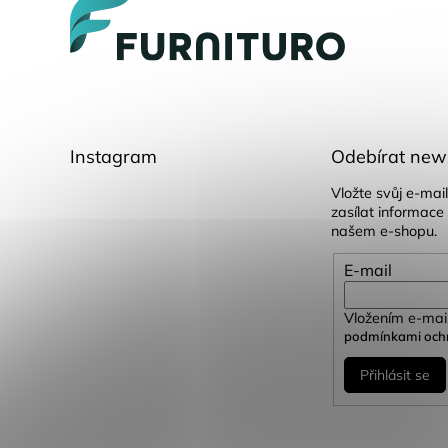
a
t
í
Instagram
Odebírat news
Vložte svůj e-ma
zasílat informace
našem e-shopu.
E-mail
Vložením e-mail
podmínkami ochr
Přihlásit se