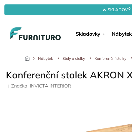
Přejít
na
🔥 SKLADOVÝ 
obsah
Skladovky
Nábytek
Nábytek
Stoly a stolky
Konferenční stolky
Konferenční stolek AKRON X
Značka:
INVICTA INTERIOR