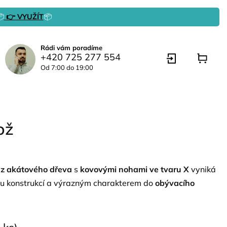

👉 VYUŽÍT
📦
Rádi vám poradíme
+420 725 277 554
Od 7:00 do 19:00
ož
 z akátového dřeva
s
kovovými nohami ve tvaru X
vyniká
ou konstrukcí a výrazným charakterem do
obývacího