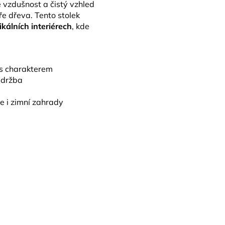
 vzdušnost a čistý vzhled
ře dřeva. Tento stolek
ikálních interiérech
, kde
 s charakterem
údržba
e i zimní zahrady