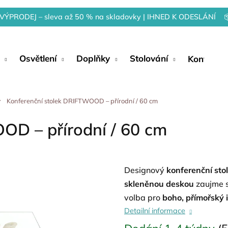
VÝPRODEJ – sleva až 50 % na skladovky | IHNED K ODESLÁNÍ 
Osvětlení
Doplňky
Stolování
Kontakty
Konferenční stolek DRIFTWOOD – přírodní / 60 cm
OD – přírodní / 60 cm
Designový
konferenční s
skleněnou deskou
zaujme s
volba pro
boho, přímořský i 
Detailní informace