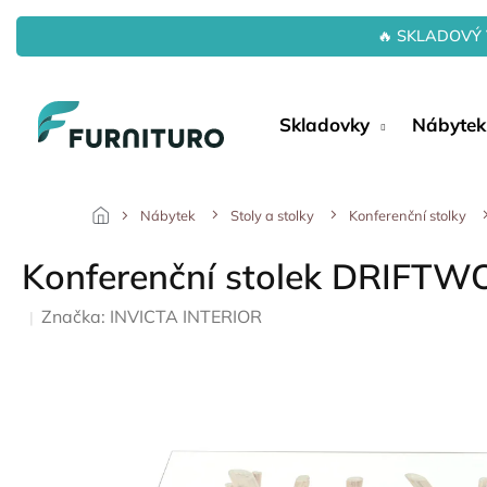
Přejít
na
🔥 SKLADOVÝ 
obsah
Skladovky
Nábytek
Nábytek
Stoly a stolky
Konferenční stolky
Konferenční stolek DRIFTWO
Značka:
INVICTA INTERIOR