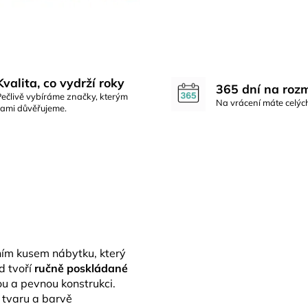
Kvalita, co vydrží roky
365 dní na roz
Pečlivě vybíráme značky, kterým
Na vrácení máte celýc
sami důvěřujeme.
ním kusem nábytku, který
d tvoří
ručně poskládané
nou a pevnou konstrukci.
 tvaru a barvě