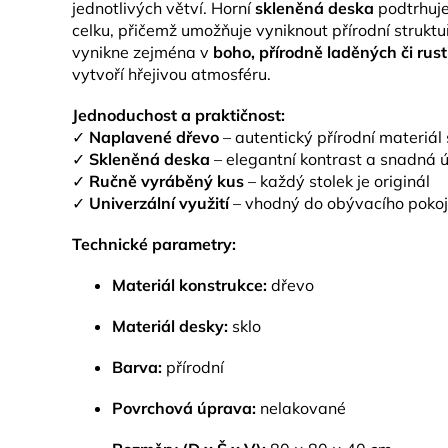
jednotlivých větví. Horní
skleněná deska
podtrhuje
celku, přičemž umožňuje vyniknout přírodní struktu
vynikne zejména v
boho, přírodně laděných či rust
vytvoří hřejivou atmosféru.
Jednoduchost a praktičnost:
✓
Naplavené dřevo
– autentický přírodní materiál
✓
Skleněná deska
– elegantní kontrast a snadná 
✓
Ručně vyráběný kus
– každý stolek je originál
✓
Univerzální využití
– vhodný do obývacího pokoj
Technické parametry:
Materiál konstrukce:
dřevo
Materiál desky:
sklo
Barva:
přírodní
Povrchová úprava:
nelakované