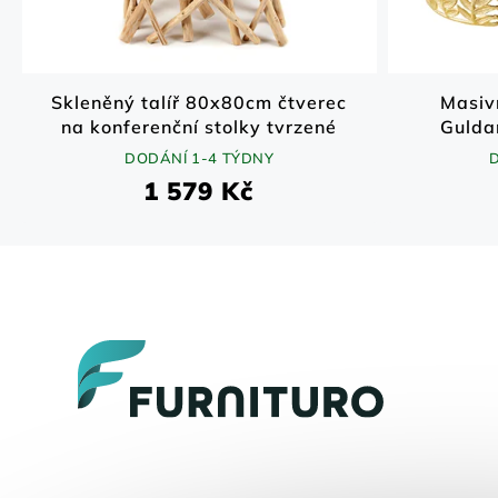
Skleněný talíř 80x80cm čtverec
Masivn
na konferenční stolky tvrzené
Gulda
sklo
DODÁNÍ 1-4 TÝDNY
1 579 Kč
Z
á
p
a
t
í