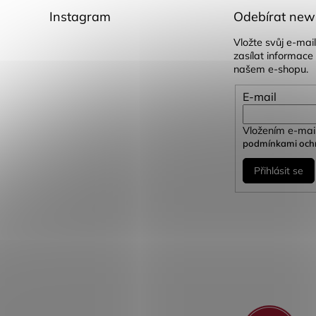
Instagram
Odebírat news
Vložte svůj e-ma
zasílat informace
našem e-shopu.
E-mail
Vložením e-mail
podmínkami ochr
Přihlásit se