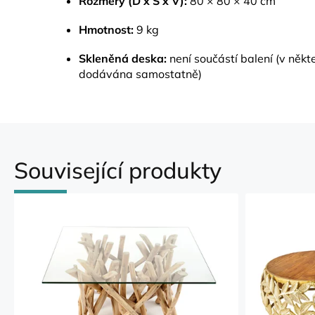
Rozměry (D x Š x V):
80 × 80 × 40 cm
Hmotnost:
9 kg
Skleněná deska:
není součástí balení (v někt
dodávána samostatně)
Související produkty