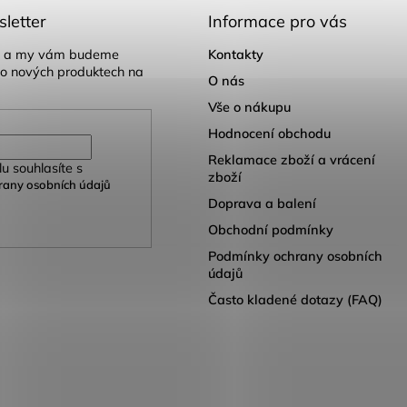
letter
Informace pro vás
il a my vám budeme
Kontakty
 o nových produktech na
O nás
Vše o nákupu
Hodnocení obchodu
Reklamace zboží a vrácení
u souhlasíte s
zboží
any osobních údajů
Doprava a balení
Obchodní podmínky
Podmínky ochrany osobních
údajů
Často kladené dotazy (FAQ)