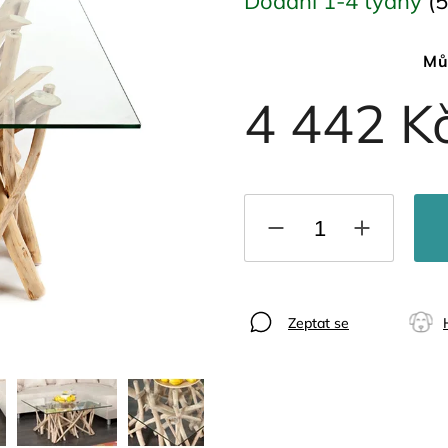
Dodání 1-4 týdny
(5
Mů
4 442 K
Zeptat se