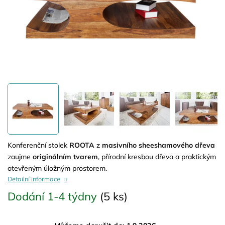
Konferenční stolek
ROOTA
z
masivního sheeshamového dřeva
zaujme
originálním tvarem
, přírodní kresbou dřeva a praktickým
otevřeným úložným prostorem.
Detailní informace
Dodání 1-4 týdny
(5 ks)