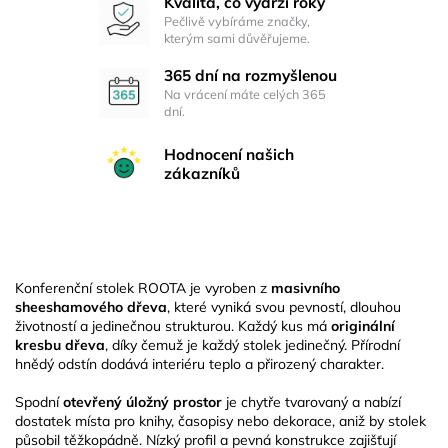
Kvalita, co vydrží roky
Pečlivě vybíráme značky,
kterým sami důvěřujeme.
365 dní na rozmyšlenou
Na vrácení máte celých 365
dní.
Hodnocení našich
zákazníků
Konferenční stolek ROOTA je vyroben z
masivního
sheeshamového dřeva
, které vyniká svou pevností, dlouhou
životností a jedinečnou strukturou. Každý kus má
originální
kresbu dřeva
, díky čemuž je každý stolek jedinečný. Přírodní
hnědý odstín dodává interiéru teplo a přirozený charakter.
Spodní
otevřený úložný prostor
je chytře tvarovaný a nabízí
dostatek místa pro knihy, časopisy nebo dekorace, aniž by stolek
působil těžkopádně. Nízký profil a pevná konstrukce zajišťují