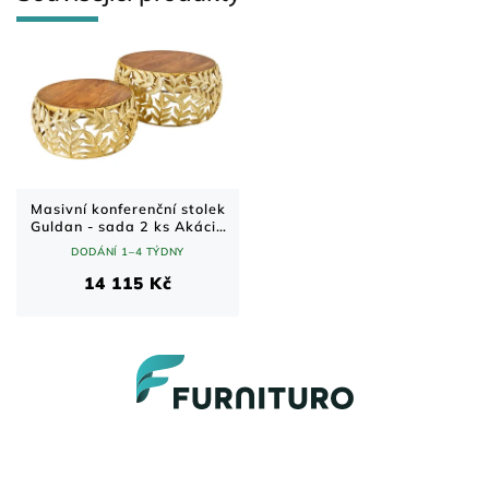
Masivní konferenční stolek
Guldan - sada 2 ks Akácie
70x70 cm
DODÁNÍ 1–4 TÝDNY
14 115 Kč
Z
á
p
a
t
í