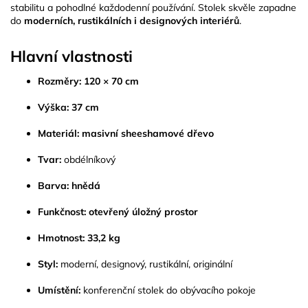
stabilitu a pohodlné každodenní používání. Stolek skvěle zapadne
do
moderních, rustikálních i designových interiérů
.
Hlavní vlastnosti
Rozměry:
120 × 70 cm
Výška:
37 cm
Materiál:
masivní sheeshamové dřevo
Tvar:
obdélníkový
Barva:
hnědá
Funkčnost:
otevřený úložný prostor
Hmotnost:
33,2 kg
Styl:
moderní, designový, rustikální, originální
Umístění:
konferenční stolek do obývacího pokoje