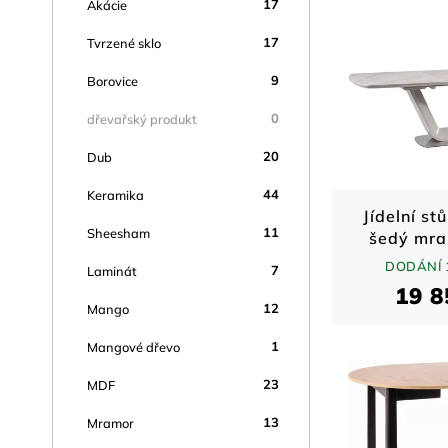
17
Akácie
17
Tvrzené sklo
9
Borovice
0
dřevařský produkt
20
Dub
44
Keramika
Jídelní st
11
Sheesham
šedý mra
mat / oce
DODÁNÍ 
7
Laminát
90
19 8
12
Mango
1
Mangové dřevo
23
MDF
13
Mramor