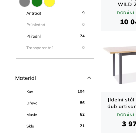
WILD 2
nabílený 
DODÁNÍ 
9
Antracit
šedý / če
10 0
po
0
Průhledná
74
Přírodní
0
Transparentní
Materiál
104
Kov
Jídelní stů
86
Dřevo
dub artisan
(120–
62
Masiv
DODÁNÍ 
3 9
21
Sklo