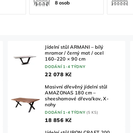
8 osob
Jídelní stůl ARMANI – bílý
mramor / černý mat / ocel
160–220 × 90 cm
DODÁNÍ 1-4 TÝDNY
22 078 Kč
Masivní dřevěný jídelní stůl
AMAZONAS 180 cm –
sheeshamové dřevo/kov, X-
nohy
DODÁNÍ 1-4 TÝDNY
(5 KS)
18 856 Kč
Jídelní stůl IRON CRAFT 200