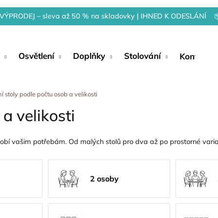
VÝPRODEJ – sleva až 50 % na skladovky | IHNED K ODESLÁNÍ 
Osvětlení
Doplňky
Stolování
Kontakty
ní stoly podle počtu osob a velikosti
 a velikosti
ůsobí vašim potřebám. Od malých stolů pro dva až po prostorné varian
2 osoby