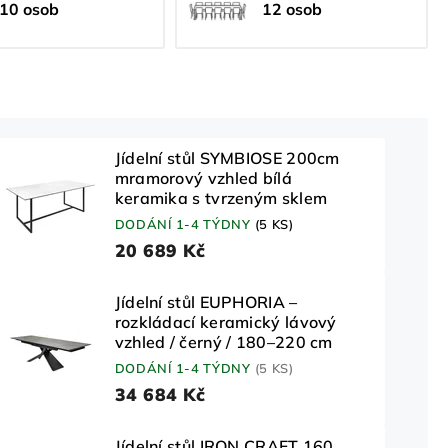
10 osob
12 osob
Jídelní stůl SYMBIOSE 200cm
mramorový vzhled bílá
keramika s tvrzeným sklem
DODÁNÍ 1-4 TÝDNY
(5 KS)
20 689 Kč
Jídelní stůl EUPHORIA –
rozkládací keramický lávový
vzhled / černý / 180–220 cm
DODÁNÍ 1-4 TÝDNY
(5 KS)
34 684 Kč
Jídelní stůl IRON CRAFT 160