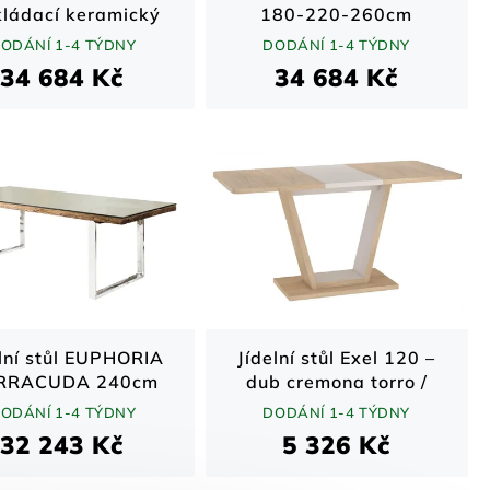
kládací keramický
180-220-260cm
amorový vzhled /
mramorový vzhled
ODÁNÍ 1-4 TÝDNY
DODÁNÍ 1-4 TÝDNY
dý / 180–220 cm
keramické tvrzené sklo
34 684 Kč
34 684 Kč
lní stůl EUPHORIA
Jídelní stůl Exel 120 –
RRACUDA 240cm
dub cremona torro /
yklované masivní
kašmír (120–160 cm)
ODÁNÍ 1-4 TÝDNY
DODÁNÍ 1-4 TÝDNY
m teakové dřevo
32 243 Kč
5 326 Kč
z skleněné desky