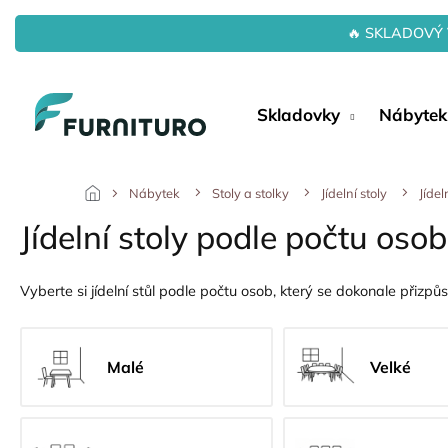
Přejít
na
🔥 SKLADOVÝ 
obsah
Skladovky
Nábytek
Nábytek
Stoly a stolky
Jídelní stoly
Jídel
Jídelní stoly podle počtu osob
Vyberte si jídelní stůl podle počtu osob, který se dokonale přizp
Malé
Velké