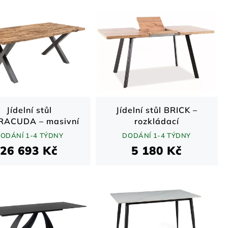
Jídelní stůl
Jídelní stůl BRICK –
RACUDA – masivní
rozkládací
eakové dřevo a
120(160)x80 cm, dub
ODÁNÍ 1-4 TÝDNY
DODÁNÍ 1-4 TÝDNY
ovové X-nohy /
artisan / černá kovová
26 693 Kč
5 180 Kč
řírodní / 220 cm
podnož