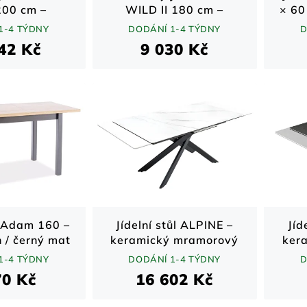
00 cm –
WILD II 180 cm –
× 60
divoký dub
divoký dub šedý /
/
1-4 TÝDNY
DODÁNÍ 1-4 TÝDNY
D
rná kovová
černá kovová podnož
42 Kč
9 030 Kč
dnož
l Adam 160 –
Jídelní stůl ALPINE –
Jíd
 / černý mat
keramický mramorový
ker
160 cm)
vzhled a kov / bílý /
vzh
1-4 TÝDNY
DODÁNÍ 1-4 TÝDNY
D
160–200 cm
70 Kč
16 602 Kč