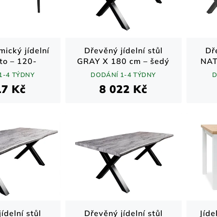
ický jídelní
Dřevěný jídelní stůl
Dř
nto – 120-
GRAY X 180 cm – šedý
NAT
0cm
dekor / černá kovová
přír
1-4 TÝDNY
DODÁNÍ 1-4 TÝDNY
D
podnož
17 Kč
8 022 Kč
ídelní stůl
Dřevěný jídelní stůl
Jíde