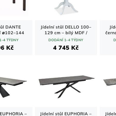
stůl DANTE
Jídelní stůl DELLO 100–
Jíd
í ⌀102–144
129 cm – bílý MDF /
čern
 artisan /
dřevo
Noi
1-4 TÝDNY
DODÁNÍ 1-4 TÝDNY
D
 matná
06 Kč
4 745 Kč
trukce
l EUPHORIA –
Jídelní stůl EUPHORIA –
Jíde