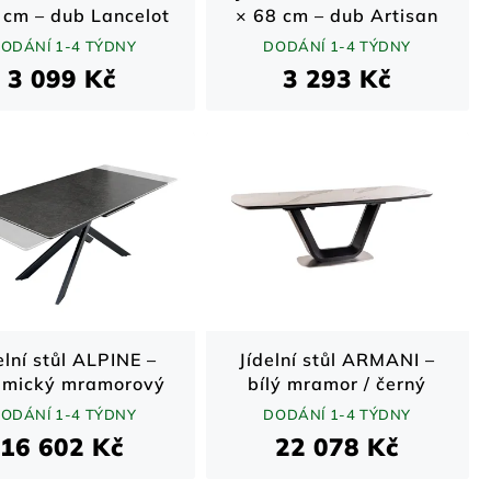
 cm – dub Lancelot
× 68 cm – dub Artisan
 bílé matné nohy
ODÁNÍ 1-4 TÝDNY
DODÁNÍ 1-4 TÝDNY
3 099 Kč
3 293 Kč
elní stůl ALPINE –
Jídelní stůl ARMANI –
amický mramorový
bílý mramor / černý
led a kov / šedý /
mat / ocel 160–220 ×
ODÁNÍ 1-4 TÝDNY
DODÁNÍ 1-4 TÝDNY
160–200 cm
90 cm
16 602 Kč
22 078 Kč