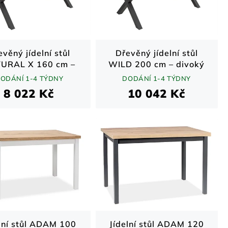
evěný jídelní stůl
Dřevěný jídelní stůl
URAL X 160 cm –
WILD 200 cm – divoký
odní dekor / černá
dub přírodní / černá
ODÁNÍ 1-4 TÝDNY
DODÁNÍ 1-4 TÝDNY
kovová podnož
kovová podnož
8 022 Kč
10 042 Kč
lní stůl ADAM 100
Jídelní stůl ADAM 120