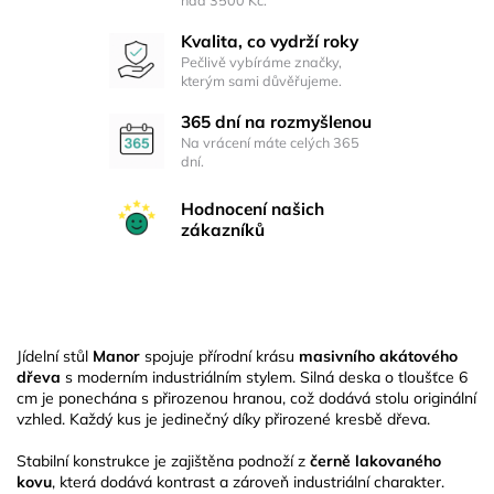
Kvalita, co vydrží roky
Pečlivě vybíráme značky,
kterým sami důvěřujeme.
365 dní na rozmyšlenou
Na vrácení máte celých 365
dní.
Hodnocení našich
zákazníků
Jídelní stůl
Manor
spojuje přírodní krásu
masivního akátového
dřeva
s moderním industriálním stylem. Silná deska o tloušťce 6
cm je ponechána s přirozenou hranou, což dodává stolu originální
vzhled. Každý kus je jedinečný díky přirozené kresbě dřeva.
Stabilní konstrukce je zajištěna podnoží z
černě lakovaného
kovu
, která dodává kontrast a zároveň industriální charakter.