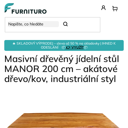
Přejít
na
obsah
Hledat
🔥 SKLADOVÝ VÝPRODEJ – sleva až 50 % na skladovky | IHNED K
ODESLÁNÍ 📦
👉 VYUŽÍT
📦
Masivní dřevěný jídelní stůl
MANOR 200 cm – akátové
dřevo/kov, industriální styl