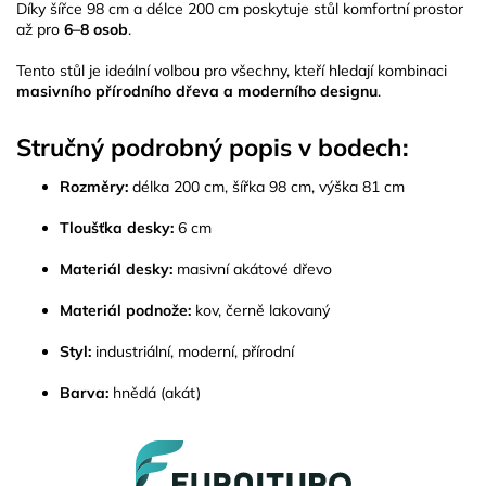
Díky šířce 98 cm a délce 200 cm poskytuje stůl komfortní prostor
až pro
6–8 osob
.
Tento stůl je ideální volbou pro všechny, kteří hledají kombinaci
masivního přírodního dřeva a moderního designu
.
Stručný podrobný popis v bodech:
Rozměry:
délka 200 cm, šířka 98 cm, výška 81 cm
Tloušťka desky:
6 cm
Materiál desky:
masivní akátové dřevo
Materiál podnože:
kov, černě lakovaný
Styl:
industriální, moderní, přírodní
Barva:
hnědá (akát)
Z
á