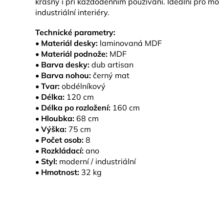
krásný i při každodenním používání. Ideální pro mod
industriální interiéry.
Technické parametry:
•
Materiál desky:
laminovaná MDF
•
Materiál podnože:
MDF
•
Barva desky:
dub artisan
•
Barva nohou:
černý mat
•
Tvar:
obdélníkový
•
Délka:
120 cm
•
Délka po rozložení:
160 cm
•
Hloubka:
68 cm
•
Výška:
75 cm
•
Počet osob:
8
•
Rozkládací:
ano
•
Styl:
moderní / industriální
•
Hmotnost:
32 kg
Z
á