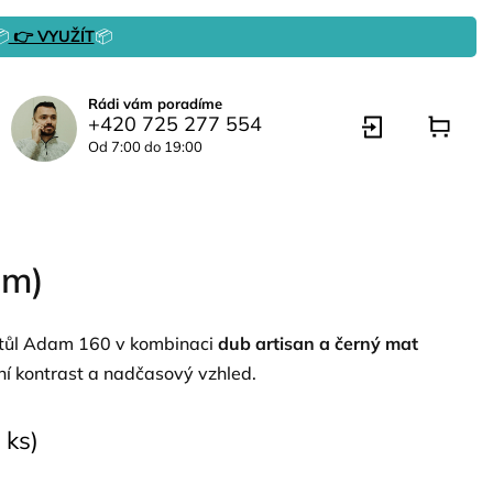

👉 VYUŽÍT
📦
Rádi vám poradíme
+420 725 277 554
Od 7:00 do 19:00
cm)
 stůl Adam 160 v kombinaci
dub artisan a černý mat
tní kontrast a nadčasový vzhled.
 ks)