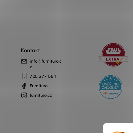
Kontakt
info
@
furnituro.c
z
725 277 554
Furnituro
furnituro.cz