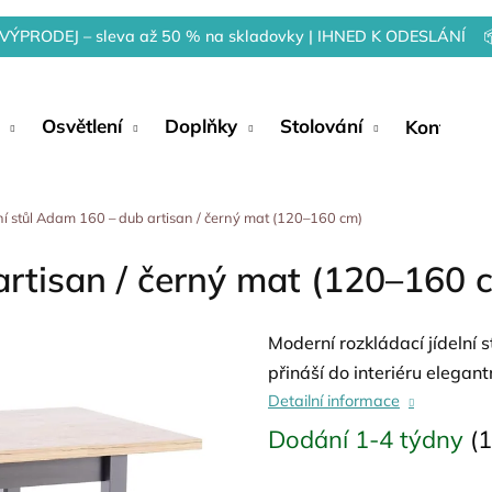
VÝPRODEJ – sleva až 50 % na skladovky | IHNED K ODESLÁNÍ 
Osvětlení
Doplňky
Stolování
Kontakty
lní stůl Adam 160 – dub artisan / černý mat (120–160 cm)
artisan / černý mat (120–160 
Moderní rozkládací jídelní
přináší do interiéru elegan
Detailní informace
Dodání 1-4 týdny
(1