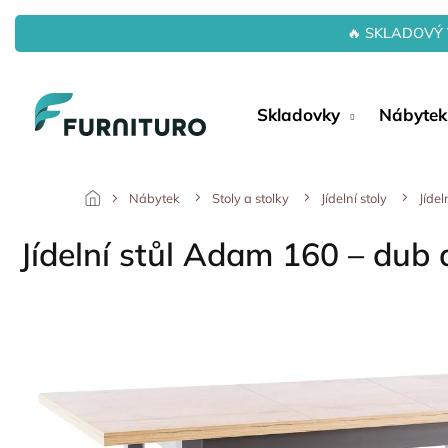
Přejít
na
🔥 SKLADOVÝ 
obsah
Skladovky
Nábytek
Nábytek
Stoly a stolky
Jídelní stoly
Jíde
Jídelní stůl Adam 160 – dub 