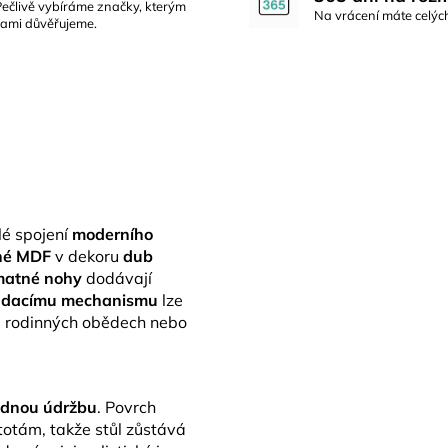
Pečlivě vybíráme značky, kterým
Na vrácení máte celýc
sami důvěřujeme.
é spojení
moderního
né MDF
v dekoru
dub
matné nohy
dodávají
ádacímu mechanismu
lze
ři rodinných obědech nebo
adnou údržbu
. Povrch
totám, takže stůl zůstává