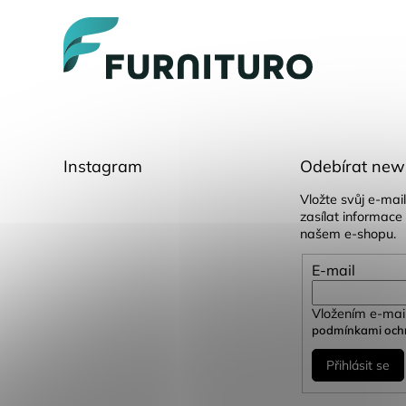
p
a
t
í
Instagram
Odebírat news
Vložte svůj e-ma
zasílat informace
našem e-shopu.
E-mail
Vložením e-mail
podmínkami ochr
Přihlásit se