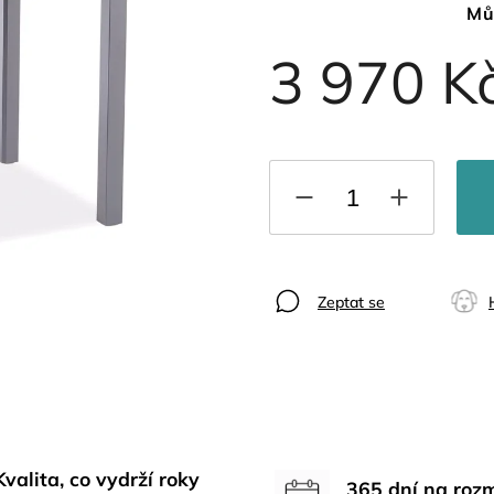
Mů
3 970 K
Zeptat se
Kvalita, co vydrží roky
365 dní na roz