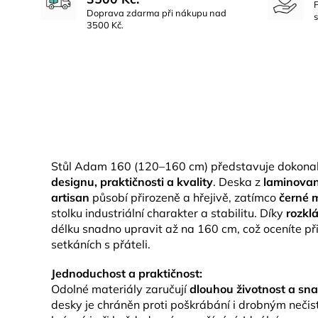
Doprava zdarma při nákupu nad
3500 Kč.
Stůl Adam 160 (120–160 cm) představuje dokonal
designu, praktičnosti a kvality
. Deska z
laminova
artisan
působí přirozeně a hřejivě, zatímco
černé 
stolku industriální charakter a stabilitu. Díky
rozkl
délku snadno upravit až na 160 cm, což oceníte p
setkáních s přáteli.
Jednoduchost a praktičnost:
Odolné materiály zaručují
dlouhou životnost a sn
desky je chráněn proti poškrábání i drobným nečis