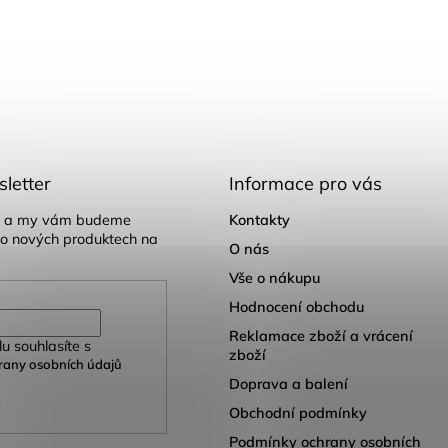
letter
Informace pro vás
il a my vám budeme
Kontakty
 o nových produktech na
O nás
Vše o nákupu
Hodnocení obchodu
Reklamace zboží a vrácení
u souhlasíte s
zboží
any osobních údajů
Doprava a balení
Obchodní podmínky
Podmínky ochrany osobních