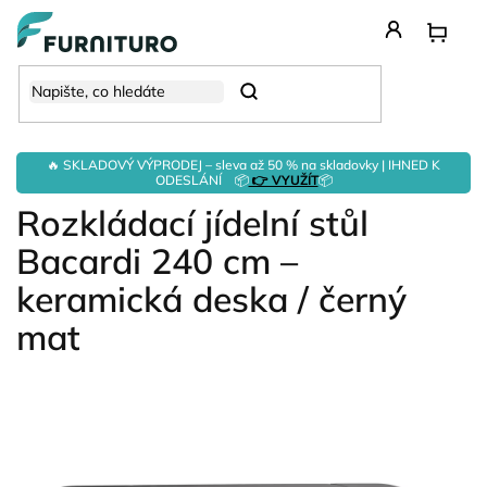
Přejít
na
obsah
Hledat
🔥 SKLADOVÝ VÝPRODEJ – sleva až 50 % na skladovky | IHNED K
ODESLÁNÍ 📦
👉 VYUŽÍT
📦
Rozkládací jídelní stůl
Bacardi 240 cm –
keramická deska / černý
mat