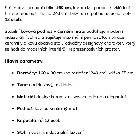
Stůl nabízí základní délku
160 cm
, kterou lze pomocí rozkládací
funkce prodloužit až na
240 cm
. Díky tomu pohodlně usadíte
8–
12 osob
.
Stabilní
kovová podnož v černém matu
podtrhuje moderní
industriální vzhled a zajišťuje maximální pevnost. Kombinace
keramiky a kovu dodává stolu odvážný designový charakter, který
se hodí do moderních interiérů i reprezentativních prostor.
Hlavní parametry:
Rozměry:
160 × 90 cm (po rozložení 240 cm), výška 75 cm
Tvar:
obdélníkový, rozkládací
Materiál desky:
keramika – vysoce odolná a elegantní
Podnož:
kov, barva
černý mat
Kapacita:
až
12 osob
Styl:
moderní, industriální, luxusní