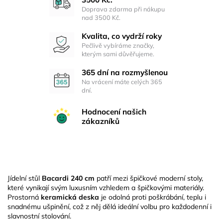
Doprava zdarma při nákupu
nad 3500 Kč.
Kvalita, co vydrží roky
Pečlivě vybíráme značky,
kterým sami důvěřujeme.
365 dní na rozmyšlenou
Na vrácení máte celých 365
dní.
Hodnocení našich
zákazníků
Jídelní stůl
Bacardi 240 cm
patří mezi špičkové moderní stoly,
které vynikají svým luxusním vzhledem a špičkovými materiály.
Prostorná
keramická deska
je odolná proti poškrábání, teplu i
snadnému ušpinění, což z něj dělá ideální volbu pro každodenní i
slavnostní stolování.