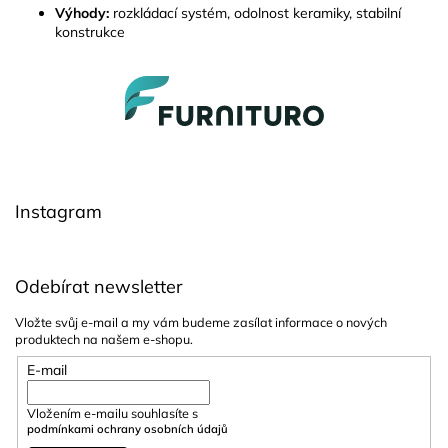
Výhody:
rozkládací systém, odolnost keramiky, stabilní
konstrukce
Z
á
p
a
t
í
Instagram
Odebírat newsletter
Vložte svůj e-mail a my vám budeme zasílat informace o nových
produktech na našem e-shopu.
E-mail
Vložením e-mailu souhlasíte s
podmínkami ochrany osobních údajů