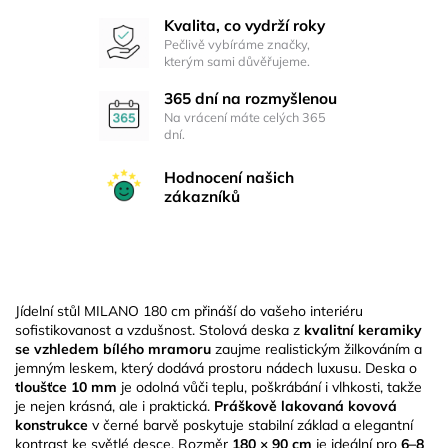
Kvalita, co vydrží roky
Pečlivě vybíráme značky,
kterým sami důvěřujeme.
365 dní na rozmyšlenou
Na vrácení máte celých 365
dní.
Hodnocení našich
zákazníků
Jídelní stůl MILANO 180 cm přináší do vašeho interiéru
sofistikovanost a vzdušnost. Stolová deska z
kvalitní keramiky
se vzhledem bílého mramoru
zaujme realistickým žilkováním a
jemným leskem, který dodává prostoru nádech luxusu. Deska o
tloušťce 10 mm
je odolná vůči teplu, poškrábání i vlhkosti, takže
je nejen krásná, ale i praktická.
Práškově lakovaná kovová
konstrukce
v černé barvě poskytuje stabilní základ a elegantní
kontrast ke světlé desce. Rozměr
180 × 90 cm
je ideální pro
6–8