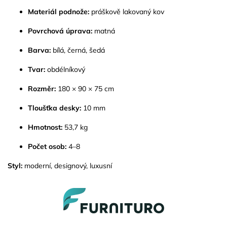
Materiál podnože:
práškově lakovaný kov
Povrchová úprava:
matná
Barva:
bílá, černá, šedá
Tvar:
obdélníkový
Rozměr:
180 × 90 × 75 cm
Tloušťka desky:
10 mm
Hmotnost:
53,7 kg
Počet osob:
4–8
Styl:
moderní, designový, luxusní
Z
á
p
a