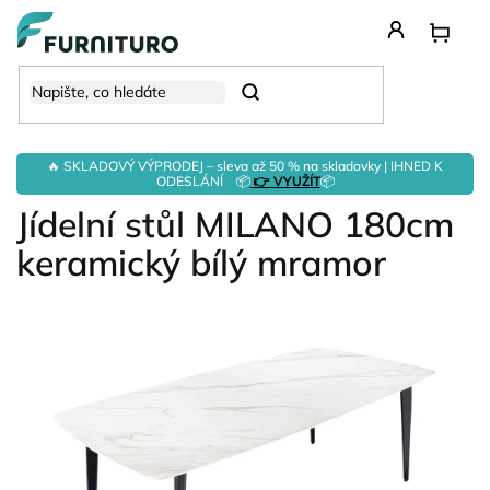
Přejít
na
obsah
Hledat
🔥 SKLADOVÝ VÝPRODEJ – sleva až 50 % na skladovky | IHNED K
ODESLÁNÍ 📦
👉 VYUŽÍT
📦
Jídelní stůl MILANO 180cm
keramický bílý mramor