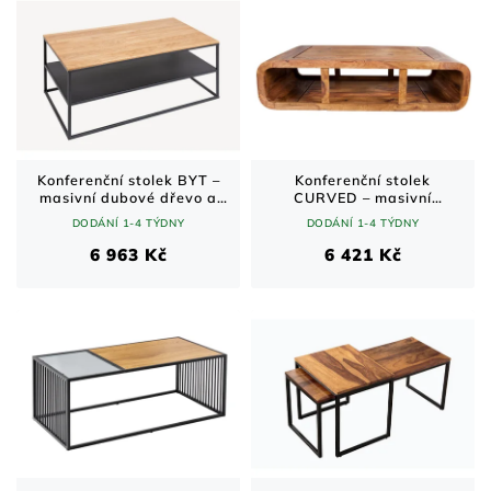
Konferenční stolek BYT –
Konferenční stolek
masivní dubové dřevo a
CURVED – masivní
kov / přírodní / 95 cm
sheeshamové dřevo /
DODÁNÍ 1-4 TÝDNY
DODÁNÍ 1-4 TÝDNY
přírodní / 100 cm
6 963 Kč
6 421 Kč