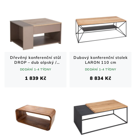
Dřevěný konferenční stůl
Dubový konferenční stolek
DROP – dub alpský /
LARON 110 cm
béžová 80 × 68 cm
DODÁNÍ 1-4 TÝDNY
DODÁNÍ 1-4 TÝDNY
1 839 Kč
8 834 Kč