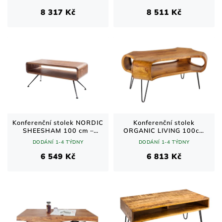
přírodní
cm
8 317 Kč
8 511 Kč
Konferenční stolek NORDIC
Konferenční stolek
SHEESHAM 100 cm –
ORGANIC LIVING 100cm
přírodní dřevo a černé
sheeshamové dřevo
DODÁNÍ 1-4 TÝDNY
DODÁNÍ 1-4 TÝDNY
kovové nohy
přírodní
6 549 Kč
6 813 Kč