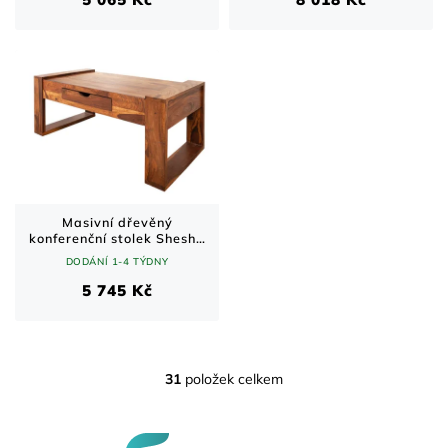
Masivní dřevěný
konferenční stolek Shesha
– přírodní 100 cm
DODÁNÍ 1-4 TÝDNY
5 745 Kč
31
položek celkem
O
v
l
Z
á