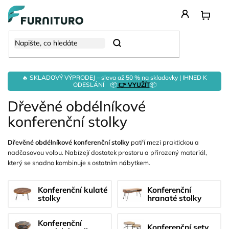
Přejít
na
obsah
Hledat
🔥 SKLADOVÝ VÝPRODEJ – sleva až 50 % na skladovky | IHNED K
ODESLÁNÍ 📦
👉 VYUŽÍT
📦
Dřevěné obdélníkové
konferenční stolky
Dřevěné obdélníkové konferenční stolky
patří mezi praktickou a
nadčasovou volbu. Nabízejí dostatek prostoru a přirozený materiál,
který se snadno kombinuje s ostatním nábytkem.
Konferenční kulaté
Konferenční
stolky
hranaté stolky
Konferenční
Konferenční sety