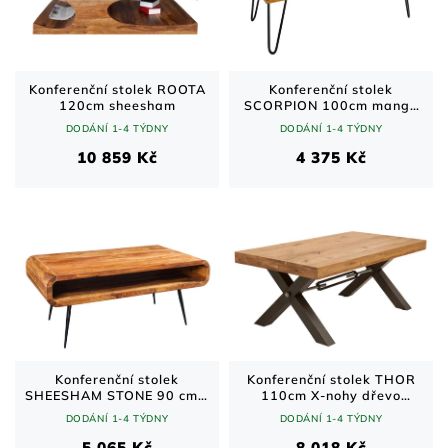
Konferenční stolek ROOTA
Konferenční stolek
120cm sheesham
SCORPION 100cm mango
natural
DODÁNÍ 1-4 TÝDNY
DODÁNÍ 1-4 TÝDNY
10 859 Kč
4 375 Kč
Konferenční stolek
Konferenční stolek THOR
SHEESHAM STONE 90 cm –
110cm X-nohy dřevo
masivní dřevo a černé
divoký dub industriální
DODÁNÍ 1-4 TÝDNY
DODÁNÍ 1-4 TÝDNY
kovové nohy
styl
5 065 Kč
8 018 Kč