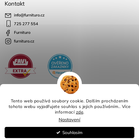
Kontakt
info
@
furnituro.cz
725 277 554
Furnituro
furnituro.cz
Tento web používá soubory cookie. Dalším procházením
tohoto webu vyjadřujete souhlas s jejich používáním.. Více
informací
zde
.
Copyright 2026
Furnituro
. Všechna práva vyhrazena.
Nastavení
Design
Shoptak.cz
| Platforma
Shoptet
Souhlasím