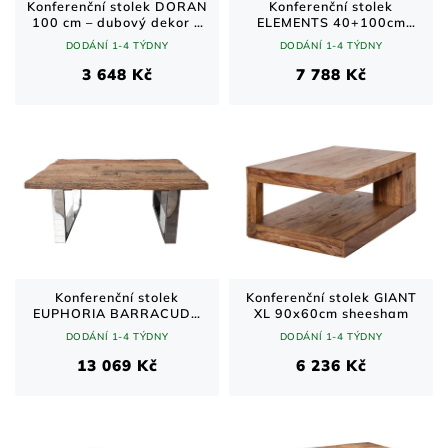
Konferenční stolek DORAN
Konferenční stolek
100 cm – dubový dekor a
ELEMENTS 40+100cm
kouřové sklo
sada 2ks sheeshamového
DODÁNÍ 1-4 TÝDNY
DODÁNÍ 1-4 TÝDNY
dřeva
3 648 Kč
7 788 Kč
Konferenční stolek
Konferenční stolek GIANT
EUPHORIA BARRACUDA
XL 90x60cm sheesham
110cm recyklované
DODÁNÍ 1-4 TÝDNY
DODÁNÍ 1-4 TÝDNY
masivní 40mm teakové
dřevo bez skleněné desky
13 069 Kč
6 236 Kč