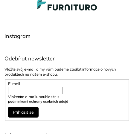
á
d
a
p
c
a
í
t
p
í
r
Instagram
v
k
y
v
Odebírat newsletter
ý
p
Vložte svůj e-mail a my vám budeme zasílat informace o nových
i
produktech na našem e-shopu.
s
u
E-mail
Vložením e-mailu souhlasíte s
podmínkami ochrany osobních údajů
Přihlásit se