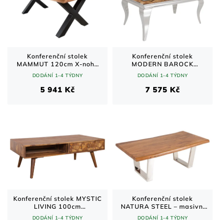
Konferenční stolek
Konferenční stolek
MAMMUT 120cm X-nohy
MODERN BAROCK
25mm akátové dřevo
BARRACUDA 100cm
DODÁNÍ 1-4 TÝDNY
DODÁNÍ 1-4 TÝDNY
medová úprava
chrom
5 941 Kč
7 575 Kč
Konferenční stolek MYSTIC
Konferenční stolek
LIVING 100cm
NATURA STEEL – masivní
sheeshamové dřevo
akát, nerezové nohy 110
DODÁNÍ 1-4 TÝDNY
DODÁNÍ 1-4 TÝDNY