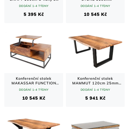
sheeshamového dřeva
Masiv/hnědá
DODÁNÍ 1-4 TÝDNY
DODÁNÍ 1-4 TÝDNY
5 395 Kč
10 545 Kč
Konferenční stolek
Konferenční stolek
MAKASSAR FUNCTION
MAMMUT 120cm 25mm
110cm výškově
akátové dřevo přírodní
DODÁNÍ 1-4 TÝDNY
DODÁNÍ 1-4 TÝDNY
nastavitelný sheesham
natural
10 545 Kč
5 941 Kč