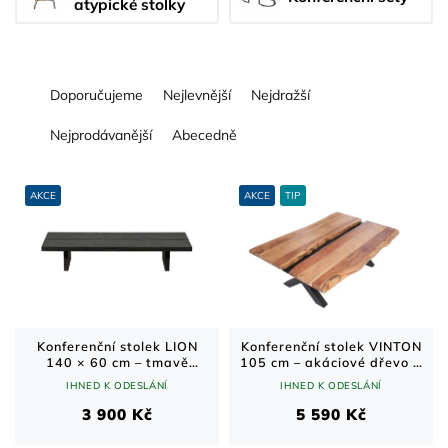
atypické stolky
Ř
Doporučujeme
Nejlevnější
Nejdražší
a
z
Nejprodávanější
Abecedně
e
n
V
í
ý
AKCE
AKCE
TIP
p
p
r
i
o
s
d
p
u
r
k
o
t
d
Konferenční stolek LION
Konferenční stolek VINTON
140 × 60 cm – tmavě
105 cm – akáciové dřevo a
ů
u
hnědý
černá podnož
IHNED K ODESLÁNÍ
IHNED K ODESLÁNÍ
k
t
3 900 Kč
5 590 Kč
ů