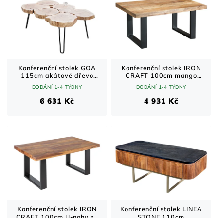
Konferenční stolek GOA
Konferenční stolek IRON
115cm akátové dřevo
CRAFT 100cm mango
přírodní
přírodní industriální styl
DODÁNÍ 1-4 TÝDNY
DODÁNÍ 1-4 TÝDNY
6 631 Kč
4 931 Kč
Konferenční stolek IRON
Konferenční stolek LINEA
CRAFT 100cm U-nohy ze
STONE 110cm