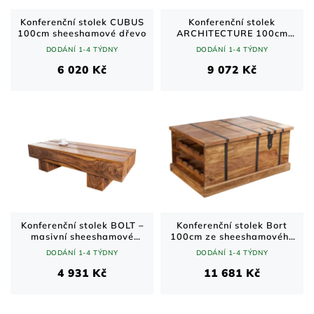
Konferenční stolek CUBUS
Konferenční stolek
100cm sheeshamové dřevo
ARCHITECTURE 100cm
dub a kov
DODÁNÍ 1-4 TÝDNY
DODÁNÍ 1-4 TÝDNY
6 020 Kč
9 072 Kč
Konferenční stolek BOLT –
Konferenční stolek Bort
masivní sheeshamové
100cm ze sheeshamového
dřevo / přírodní / 100 cm
dřeva s kovovým kováním
DODÁNÍ 1-4 TÝDNY
DODÁNÍ 1-4 TÝDNY
4 931 Kč
11 681 Kč