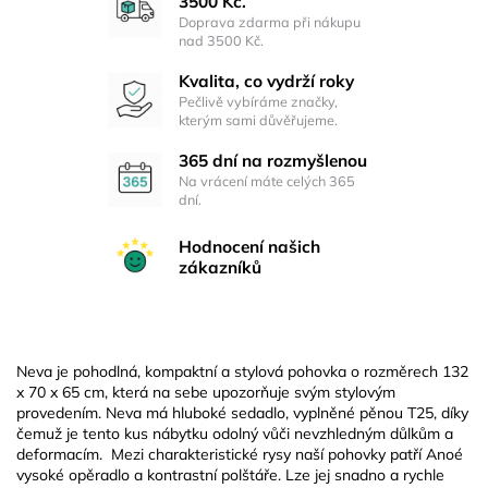
3500 Kč.
Doprava zdarma při nákupu
nad 3500 Kč.
Kvalita, co vydrží roky
Pečlivě vybíráme značky,
kterým sami důvěřujeme.
365 dní na rozmyšlenou
Na vrácení máte celých 365
dní.
Hodnocení našich
zákazníků
Neva je pohodlná, kompaktní a stylová pohovka o rozměrech 132
x 70 x 65 cm, která na sebe upozorňuje svým stylovým
provedením. Neva má hluboké sedadlo, vyplněné pěnou T25, díky
čemuž je tento kus nábytku odolný vůči nevzhledným důlkům a
deformacím. Mezi charakteristické rysy naší pohovky patří Anoé
vysoké opěradlo a kontrastní polštáře. Lze jej snadno a rychle