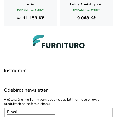
Ario
Laine 1 místný vůz
DODÁNÍ 1-4 TÝDNY
DODÁNÍ 1-4 TÝDNY
11 153 Kč
9 068 Kč
od
Z
á
p
a
t
í
Instagram
Odebírat newsletter
Vložte svůj e-mail a my vám budeme zasílat informace o nových
produktech na našem e-shopu.
E-mail