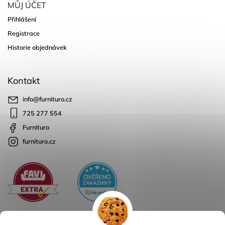
MŮJ ÚČET
Přihlášení
Registrace
Historie objednávek
Kontakt
info
@
furnituro.cz
725 277 554
Furnituro
furnituro.cz