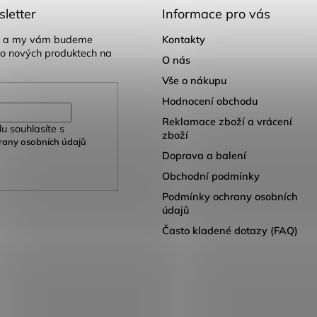
letter
Informace pro vás
il a my vám budeme
Kontakty
 o nových produktech na
O nás
Vše o nákupu
Hodnocení obchodu
Reklamace zboží a vrácení
u souhlasíte s
zboží
any osobních údajů
Doprava a balení
Obchodní podmínky
Podmínky ochrany osobních
údajů
Často kladené dotazy (FAQ)