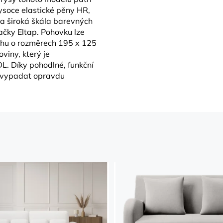
ysoce elastické pěny HR,
a široká škála barevných
načky Eltap. Pohovku lze
chu o rozměrech 195 x 125
viny, který je
. Díky pohodlné, funkční
j vypadat opravdu