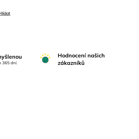
Hlídat
Hodnocení našich
myšlenou
zákazníků
h 365 dní.