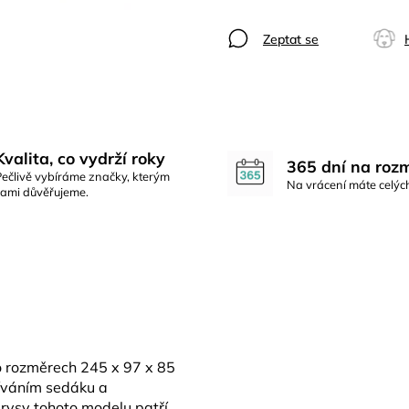
Zeptat se
Kvalita, co vydrží roky
365 dní na roz
Pečlivě vybíráme značky, kterým
Na vrácení máte celýc
sami důvěřujeme.
o rozměrech 245 x 97 x 85
šíváním sedáku a
 rysy tohoto modelu patří