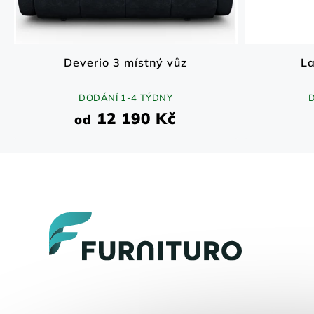
Deverio 3 místný vůz
La
DODÁNÍ 1-4 TÝDNY
12 190 Kč
od
Z
á
p
a
t
í