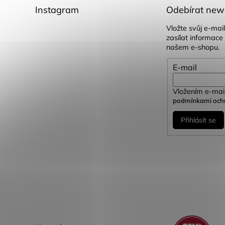
Instagram
Odebírat news
Vložte svůj e-ma
zasílat informace
našem e-shopu.
E-mail
Vložením e-mail
podmínkami ochr
Přihlásit se