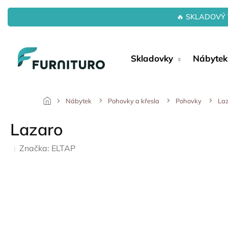
Přejít
na
🔥 SKLADOVÝ 
obsah
Skladovky
Nábytek
Nábytek
Pohovky a křesla
Pohovky
La
Lazaro
Značka:
ELTAP