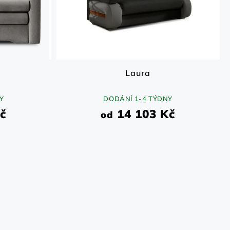
Laura
Y
DODÁNÍ 1-4 TÝDNY
č
14 103 Kč
od