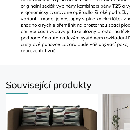
originální sedák vyplněný kombinací pěny T25 a v
ergonomicky tvarované opěradlo, široké područky 
variant – model je dostupný v plné kolekci látek z
snadno a rychle přeměnit na prostornou spací plo
cm. Součástí výbavy je také úložný prostor na lůžko
podporován automatickým systémem rozkládání DL
a stylové pohovce Lazaro bude váš obývací poko
reprezentativně.
Související produkty