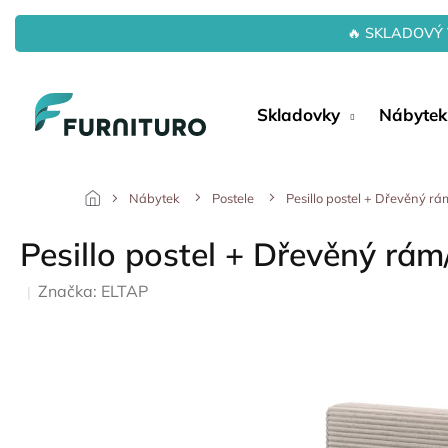
Přejít
na
🔥 SKLADOVÝ 
obsah
Skladovky
Nábytek
Nábytek
Postele
Pesillo postel + Dřevěný r
Pesillo postel + Dřevěný rám
Značka:
ELTAP