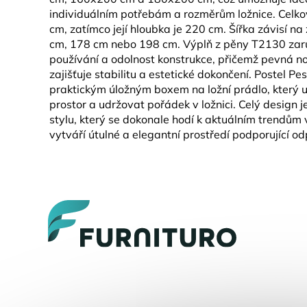
individuálním potřebám a rozměrům ložnice. Celko
cm, zatímco její hloubka je 220 cm. Šířka závisí n
cm, 178 cm nebo 198 cm. Výplň z pěny T2130 zar
používání a odolnost konstrukce, přičemž pevná n
zajišťuje stabilitu a estetické dokončení. Postel Pe
praktickým úložným boxem na ložní prádlo, který u
prostor a udržovat pořádek v ložnici. Celý design
stylu, který se dokonale hodí k aktuálním trendům 
vytváří útulné a elegantní prostředí podporující od
Z
á
p
a
t
í