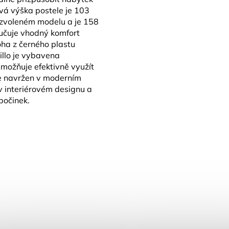
vá výška postele je 103
a zvoleném modelu a je 158
učuje vhodný komfort
oha z černého plastu
sillo je vybavena
možňuje efektivně využít
 je navržen v moderním
v interiérovém designu a
počinek.