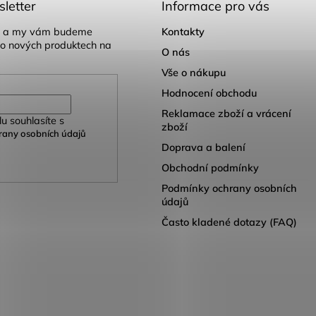
letter
Informace pro vás
il a my vám budeme
Kontakty
 o nových produktech na
O nás
Vše o nákupu
Hodnocení obchodu
Reklamace zboží a vrácení
u souhlasíte s
zboží
any osobních údajů
Doprava a balení
Obchodní podmínky
Podmínky ochrany osobních
údajů
Často kladené dotazy (FAQ)