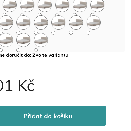
e doručit do:
Zvolte variantu
01 Kč
Přidat do košíku