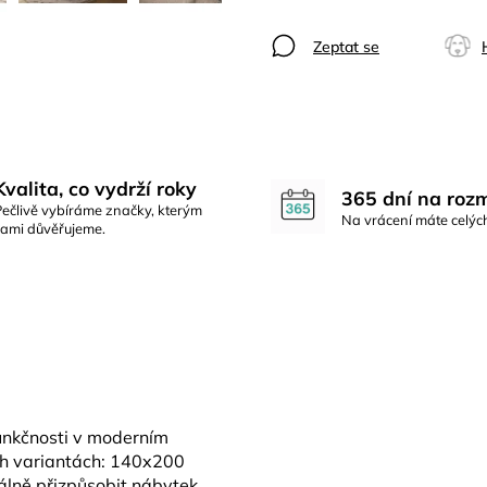
Zeptat se
Kvalita, co vydrží roky
365 dní na roz
Pečlivě vybíráme značky, kterým
Na vrácení máte celýc
sami důvěřujeme.
funkčnosti v moderním
ch variantách: 140x200
lně přizpůsobit nábytek