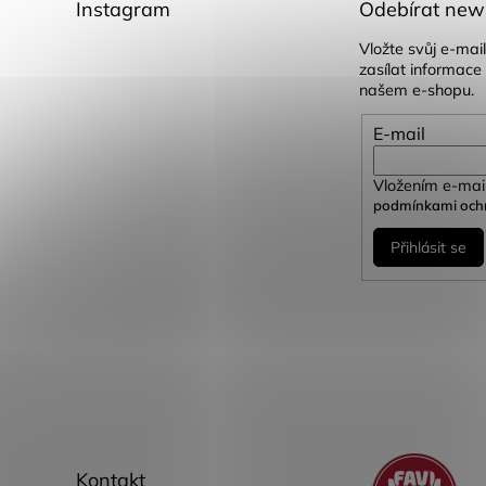
Instagram
Odebírat news
Vložte svůj e-ma
zasílat informace
našem e-shopu.
E-mail
Vložením e-mail
podmínkami ochr
Přihlásit se
Kontakt