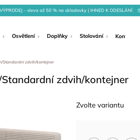
VÝPRODEJ – sleva až 50 % na skladovky | IHNED K ODESLÁNÍ 
Osvětlení
Doplňky
Stolování
Kontakty
ám/Standardní zdvih/kontejner
/Standardní zdvih/kontejner
Zvolte variantu