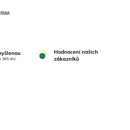
Hlídat
Hodnocení našich
myšlenou
zákazníků
h 365 dní.