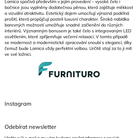
Lamica spočívá především v jejím provedení – vysoké čelo i
bočnice jsou vyplněny dodatečnou pěnou, která zajišťuje měkkost
a vizuální atraktivitu. Estetický dojem umocňují výrazná podélná
prošití, která propůjčují posteli luxusní charakter. Široká nabídka
barevných možností umožňuje snadné začlenění do různých
interiérů. Významným bonusem je také čelo s integrovaným LED
osvětlením, které zpříjemňuje večerní relaxaci. V tomto případě
se modernost a modernistické zpracování snoubí s elegancí, díky
čemuž bude Lamica vždy perfektní volbou. Určitě stojí za to ji mít
ve své ložnici.
Z
á
p
a
t
í
Instagram
Odebírat newsletter
Vložte svůj e-mail a my vám budeme zasílat informace o nových