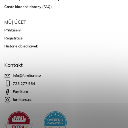
Často kladené dotazy (FAQ)
MŮJ ÚČET
Přihlášení
Registrace
Historie objednávek
Kontakt
info
@
furnituro.cz
725 277 554
Furnituro
furnituro.cz