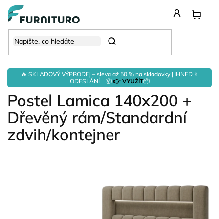
Přejít
na
obsah
Hledat
🔥 SKLADOVÝ VÝPRODEJ – sleva až 50 % na skladovky | IHNED K
ODESLÁNÍ 📦
👉 VYUŽÍT
📦
Postel Lamica 140x200 +
Dřevěný rám/Standardní
zdvih/kontejner