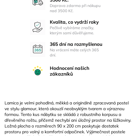
Doprava zdarma při nákupu
nad 3500 Kč.
Kvalita, co vydrží roky
Pečlivě vybíráme značky,
kterým sami důvěřujeme.
365 dní na rozmyšlenou
Na vrácení máte celých 365
dní.
Hodnocení našich
zákazníků
Lamica je velmi pohodlná, měkká a originálně zpracovaná postel
ve stylu glamour, která okouzlí neobvyklým tvarem a výraznou
formou. Tento kus nábytku se skládá z robustního korpusu a
dřevěného roštu, přičemž nechybí ani úložný prostor na lůžkoviny.
Ložná plocha o rozměrech 90 x 200 cm poskytuje dostatek
prostoru pro volný a komfortní odpočinek. Výjimečnost postele