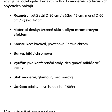
když je nepotřebujete. Perfektní volba do
moderních a luxusních
obývacích pokojů
.
Rozměry:
větší stůl Ø
80 cm / výška 45 cm
, menší Ø
60
cm / výška 42 cm
Materiál desky:
tvrzené sklo
s
bílým mramorovým
efektem
Konstrukce:
kovová
, povrchová úprava
chrom
Barva:
bílá / chromová
Využití:
jako
konferenční stoly
,
designové odkládací
stolky
Styl:
moderní, glamour, mramorový
Údržba:
odolný povrch, snadné čištění
Související produkty