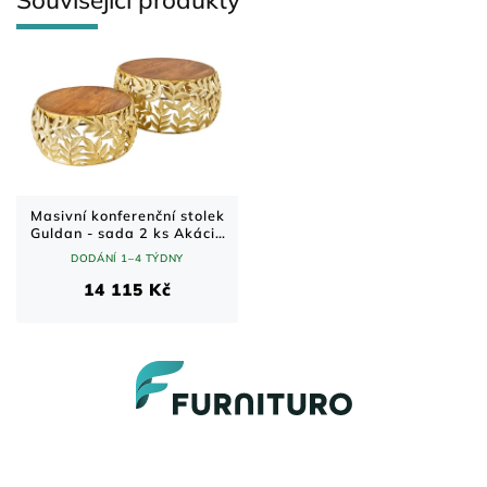
Masivní konferenční stolek
Guldan - sada 2 ks Akácie
70x70 cm
DODÁNÍ 1–4 TÝDNY
14 115 Kč
Z
á
p
a
t