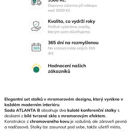
Doprava zdarma při nákupu
nad 3500 Kč.
Kvalita, co vydrží roky
Pečlivě vybíráme značky,
kterým sami důvěřujeme.
365 dní na rozmyšlenou
Na vrácení máte celých 365
dní.
Hodnocení našich
zákazníků
Elegantní set stolků v mramorovém designu, který vynikne v
každém moderním interiéru
Sada ATLANTA B
obsahuje dva
kulaté konferenční stolky
s
deskami z
bílé tvrzené skla s mramorovým efektem
.
Konstrukce z
chromovaného kovu
je vzdušná, ale zároveň pevná
a nadčasová. Stolky lze zasunout pod sebe, takže ušetří místo,