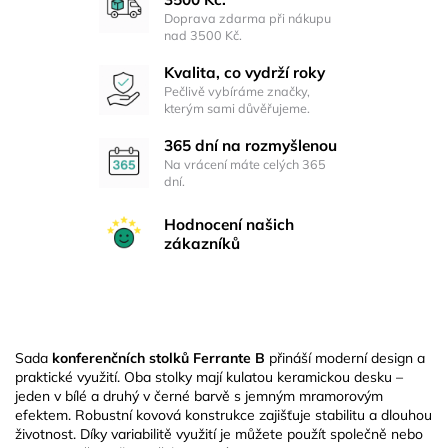
Doprava zdarma při nákupu
nad 3500 Kč.
Kvalita, co vydrží roky
Pečlivě vybíráme značky,
kterým sami důvěřujeme.
365 dní na rozmyšlenou
Na vrácení máte celých 365
dní.
Hodnocení našich
zákazníků
Sada
konferenčních stolků Ferrante B
přináší moderní design a
praktické využití. Oba stolky mají kulatou keramickou desku –
jeden v bílé a druhý v černé barvě s jemným mramorovým
efektem. Robustní kovová konstrukce zajišťuje stabilitu a dlouhou
životnost. Díky variabilitě využití je můžete použít společně nebo