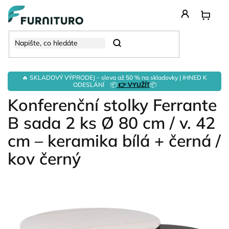
Přejít
na
obsah
Hledat
🔥 SKLADOVÝ VÝPRODEJ – sleva až 50 % na skladovky | IHNED K
ODESLÁNÍ 📦
👉 VYUŽÍT
📦
Konferenční stolky Ferrante
B sada 2 ks Ø 80 cm / v. 42
cm – keramika bílá + černá /
kov černý