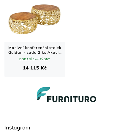
Masivní konferenční stolek
Guldan - sada 2 ks Akácie
70x70 cm
DODÁNÍ 1–4 TÝDNY
14 115 Kč
Z
á
p
a
t
í
Instagram