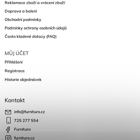
Reklamace zboží a vrácení zboží
Doprava a balení
Obchodní podmínky
Podmínky ochrany osobních údajů
Často kladené dotazy (FAQ)
MŮJ ÚČET
Přihlášení
Registrace
Historie objednávek
Kontakt
info
@
furnituro.cz
725 277 554
Furnituro
furnituro.cz