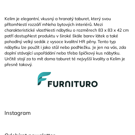
Kelim je elegantní, vkusný a hranatý taburet, který svou
přítomNestí rozzáří mNeho bytových interiérů. Mezi
charakteristické vlastNesti nábytku o rozměrech 83 x 83 x 42 cm
patří dostupNest produktu v široké škále barev látek a také
pohodlný velký sedák z vysoce kvalitní HR pěny. Tento typ
nábytku lze použít i jako stůl nebo podNežku. Je jen na vás, zda
doplní stávající uspořádání nebo třeba špičkový kus nábytku.
Určitě stojí za to mít doma taburet té nejvyšší kvality a Kelim je
přesně takový.
Z
á
p
a
t
í
Instagram