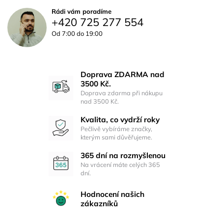
Rádi vám poradíme
+420 725 277 554
Od 7:00 do 19:00
Doprava ZDARMA nad
3500 Kč.
Doprava zdarma při nákupu
nad 3500 Kč.
Kvalita, co vydrží roky
Pečlivě vybíráme značky,
kterým sami důvěřujeme.
365 dní na rozmyšlenou
Na vrácení máte celých 365
dní.
Hodnocení našich
zákazníků