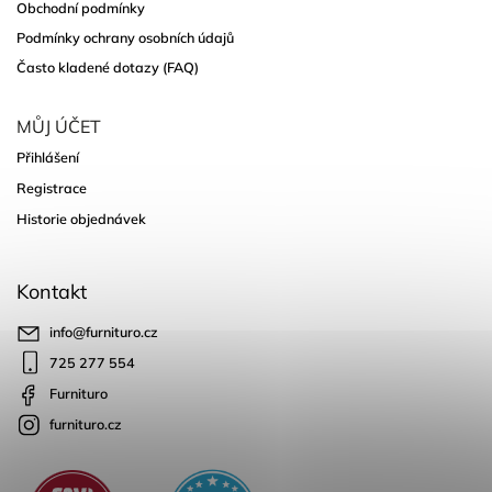
Obchodní podmínky
Podmínky ochrany osobních údajů
Často kladené dotazy (FAQ)
MŮJ ÚČET
Přihlášení
Registrace
Historie objednávek
Kontakt
info
@
furnituro.cz
725 277 554
Furnituro
furnituro.cz