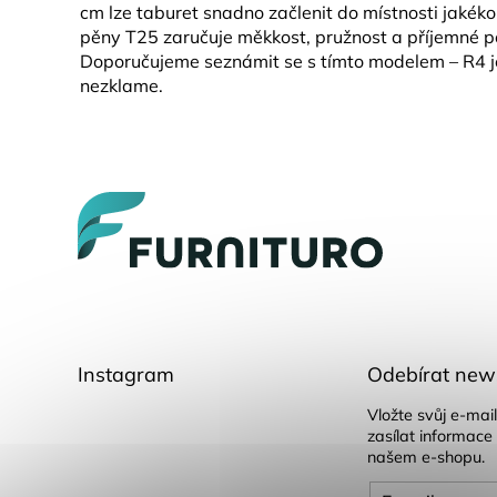
cm lze taburet snadno začlenit do místnosti jakékol
pěny T25 zaručuje měkkost, pružnost a příjemné po
Doporučujeme seznámit se s tímto modelem – R4 je
nezklame.
Z
á
p
a
t
í
Instagram
Odebírat news
Vložte svůj e-ma
zasílat informace
našem e-shopu.