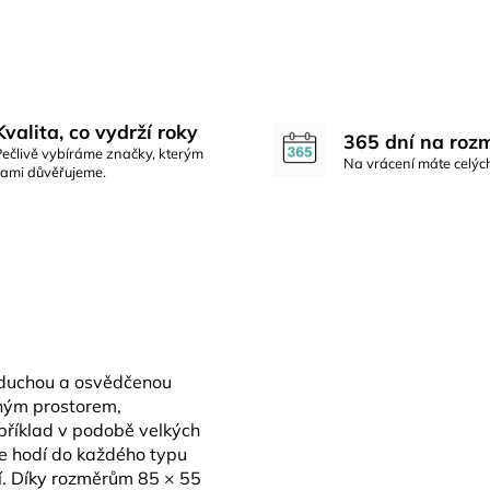
Kvalita, co vydrží roky
365 dní na roz
Pečlivě vybíráme značky, kterým
Na vrácení máte celýc
sami důvěřujeme.
noduchou a osvědčenou
žným prostorem,
příklad v podobě velkých
se hodí do každého typu
ní. Díky rozměrům 85 × 55