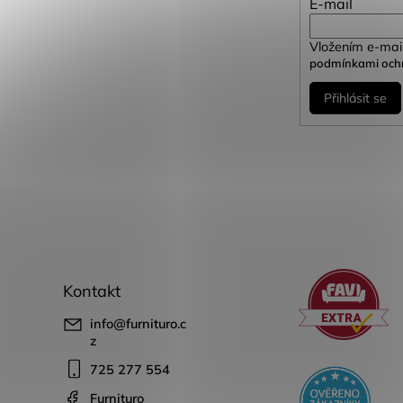
E-mail
Vložením e-mail
podmínkami ochr
Přihlásit se
Kontakt
info
@
furnituro.c
z
725 277 554
Furnituro