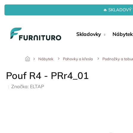
Přejít
na
🔥 SKLADOVÝ 
obsah
Skladovky
Nábytek
Nábytek
Pohovky a křesla
Podnožky a tabu
Pouf R4 - PRr4_01
Značka:
ELTAP