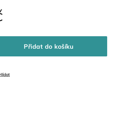
č
Přidat do košíku
Hlídat