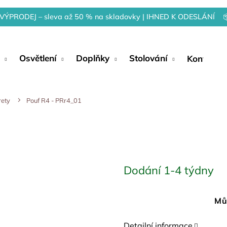
VÝPRODEJ – sleva až 50 % na skladovky | IHNED K ODESLÁNÍ 
Osvětlení
Doplňky
Stolování
Kontakty
rety
Pouf R4 - PRr4_01
Dodání 1-4 týdny
Mů
Detailní informace