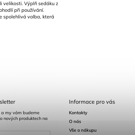
i velikosti. Výplň sedáku z
hodlí při používání.
 spolehlivá volba, která
letter
Informace pro vás
il a my vám budeme
Kontakty
 o nových produktech na
O nás
Vše o nákupu