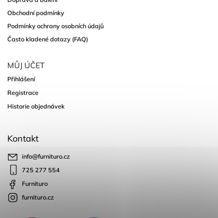
Obchodní podmínky
Podmínky ochrany osobních údajů
Často kladené dotazy (FAQ)
MŮJ ÚČET
Přihlášení
Registrace
Historie objednávek
Kontakt
info
@
furnituro.cz
725 277 554
Furnituro
furnituro.cz