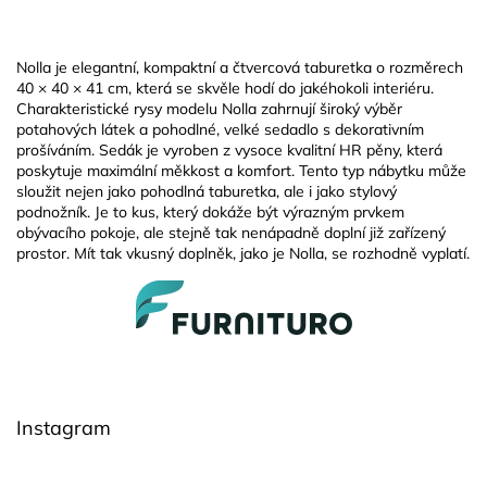
Nolla je elegantní, kompaktní a čtvercová taburetka o rozměrech
40 × 40 × 41 cm, která se skvěle hodí do jakéhokoli interiéru.
Charakteristické rysy modelu Nolla zahrnují široký výběr
potahových látek a pohodlné, velké sedadlo s dekorativním
prošíváním. Sedák je vyroben z vysoce kvalitní HR pěny, která
poskytuje maximální měkkost a komfort. Tento typ nábytku může
sloužit nejen jako pohodlná taburetka, ale i jako stylový
podnožník. Je to kus, který dokáže být výrazným prvkem
obývacího pokoje, ale stejně tak nenápadně doplní již zařízený
prostor. Mít tak vkusný doplněk, jako je Nolla, se rozhodně vyplatí.
Z
á
p
a
t
í
Instagram