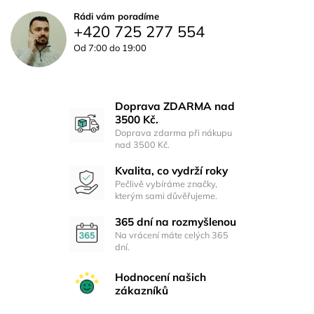
Rádi vám poradíme
+420 725 277 554
Od 7:00 do 19:00
Doprava ZDARMA nad
3500 Kč.
Doprava zdarma při nákupu
nad 3500 Kč.
Kvalita, co vydrží roky
Pečlivě vybíráme značky,
kterým sami důvěřujeme.
365 dní na rozmyšlenou
Na vrácení máte celých 365
dní.
Hodnocení našich
zákazníků