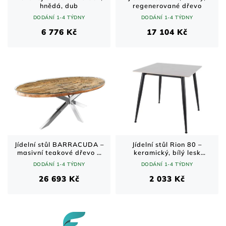
hnědá, dub
regenerované dřevo
DODÁNÍ 1-4 TÝDNY
DODÁNÍ 1-4 TÝDNY
6 776 Kč
17 104 Kč
Jídelní stůl BARRACUDA –
Jídelní stůl Rion 80 –
masivní teakové dřevo a
keramický, bílý lesk
chromovaná ocel / hnědý /
mramor / černý mat (80 ×
DODÁNÍ 1-4 TÝDNY
DODÁNÍ 1-4 TÝDNY
220 cm
80 cm)
26 693 Kč
2 033 Kč
Z