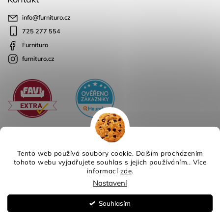
info
@
furnituro.cz
725 277 554
Furnituro
furnituro.cz
Tento web používá soubory cookie. Dalším procházením
tohoto webu vyjadřujete souhlas s jejich používáním.. Více
informací
zde
.
Copyright 2026
Furnituro
. Všechna práva vyhrazena.
Nastavení
Design
Shoptak.cz
| Platforma
Shoptet
Souhlasím