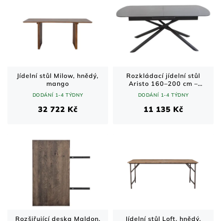
Jídelní stůl Milow, hnědý,
Rozkládací jídelní stůl
mango
Aristo 160–200 cm –
keramická deska, černý
DODÁNÍ 1-4 TÝDNY
DODÁNÍ 1-4 TÝDNY
mat
32 722 Kč
11 135 Kč
Rozšiřující deska Maldon,
Jídelní stůl Loft, hnědý,