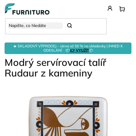
Přejít
na
obsah
Hledat
🔥 SKLADOVÝ VÝPRODEJ – sleva až 50 % na skladovky | IHNED K
ODESLÁNÍ 📦
👉 VYUŽÍT
📦
Modrý servírovací talíř
Rudaur z kameniny