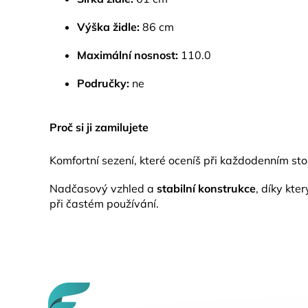
Výška židle:
86 cm
Maximální nosnost:
110.0
Područky:
ne
Proč si ji zamilujete
Komfortní sezení, které oceníš při každodenním sto
Nadčasový vzhled a
stabilní konstrukce
, díky kte
při častém používání.
Z
á
p
a