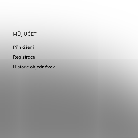
MŮJ ÚČET
Přihlášení
Registrace
Historie objednávek