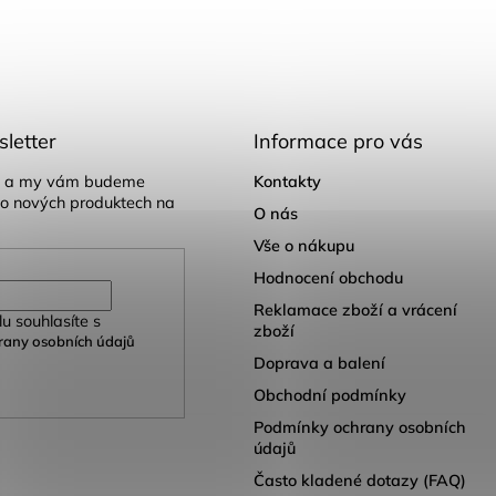
letter
Informace pro vás
il a my vám budeme
Kontakty
 o nových produktech na
O nás
Vše o nákupu
Hodnocení obchodu
Reklamace zboží a vrácení
u souhlasíte s
zboží
any osobních údajů
Doprava a balení
Obchodní podmínky
Podmínky ochrany osobních
údajů
Často kladené dotazy (FAQ)