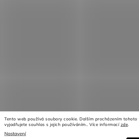
Tento web používá soubory cookie. Dalším procházením tohoto
vyjadřujete souhlas s jejich používáním.. Více informací
zde
.
Copyright 2026
Furnituro
. Všechna práva vyhrazena.
Nastavení
Design
Shoptak.cz
| Platforma
Shoptet