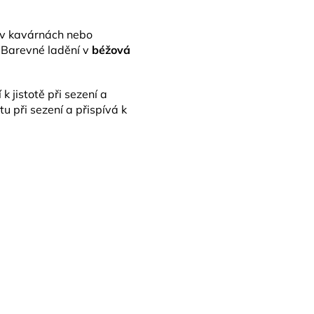
é v kavárnách nebo
t. Barevné ladění v
béžová
k jistotě při sezení a
tu při sezení a přispívá k