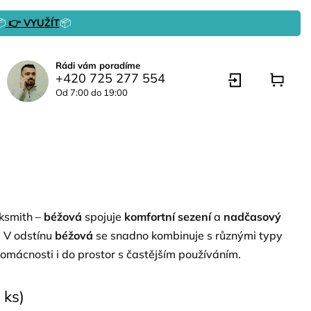

👉 VYUŽÍT
📦
Rádi vám poradíme
+420 725 277 554
Od 7:00 do 19:00
ksmith –
béžová
spojuje
komfortní sezení
a
nadčasový
. V odstínu
béžová
se snadno kombinuje s různými typy
domácnosti i do prostor s častějším používáním.
 ks)