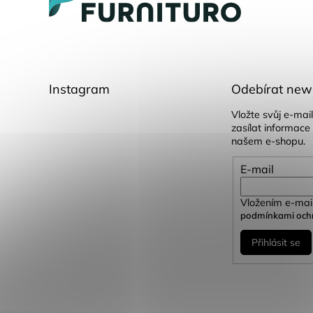
t
í
Instagram
Odebírat news
Vložte svůj e-ma
zasílat informace
našem e-shopu.
E-mail
Vložením e-mail
podmínkami ochr
Přihlásit se