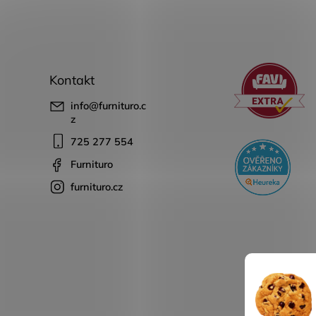
Kontakt
info
@
furnituro.c
z
725 277 554
Furnituro
furnituro.cz