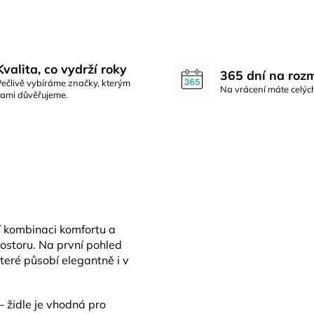
Kvalita, co vydrží roky
365 dní na roz
Pečlivě vybíráme značky, kterým
Na vrácení máte celýc
sami důvěřujeme.
í kombinaci komfortu a
prostoru. Na první pohled
teré působí elegantně i v
 židle je vhodná pro