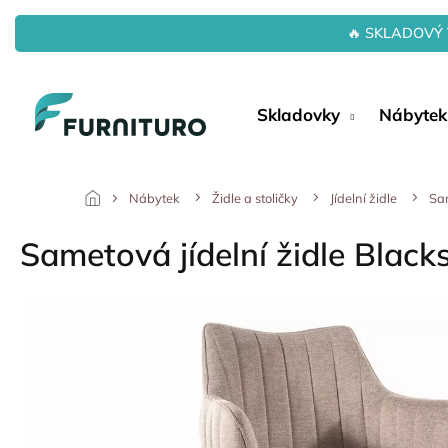
Přejít
na
🔥 SKLADOVÝ 
obsah
Skladovky
Nábytek
Nábytek
Židle a stoličky
Jídelní židle
Sam
Sametová jídelní židle Black