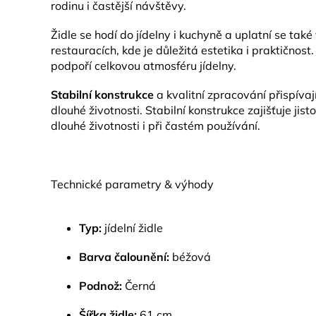
rodinu i častější návštěvy.
Židle se hodí do jídelny i kuchyně a uplatní se tak
restauracích, kde je důležitá estetika i praktičnos
podpoří celkovou atmosféru jídelny.
Stabilní konstrukce
a kvalitní zpracování přispívají 
dlouhé životnosti. Stabilní konstrukce zajišťuje jisto
dlouhé životnosti i při častém používání.
Technické parametry & výhody
Typ:
jídelní židle
Barva čalounění:
béžová
Podnož:
Černá
Šířka židle:
61 cm