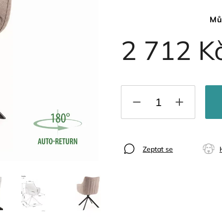
Mů
2 712 K
Zeptat se