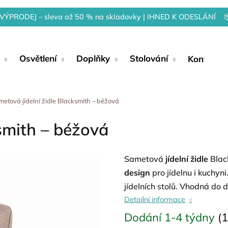
VÝPRODEJ – sleva až 50 % na skladovky | IHNED K ODESLÁNÍ 
Osvětlení
Doplňky
Stolování
Kontakty
etová jídelní židle Blacksmith – béžová
smith – béžová
Sametová
jídelní židle
Blac
design
pro jídelnu i kuchyni
jídelních stolů. Vhodná do 
Detailní informace
Dodání 1-4 týdny
(1