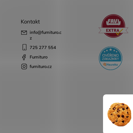
Kontakt
info
@
furnituro.c
z
725 277 554
Furnituro
furnituro.cz