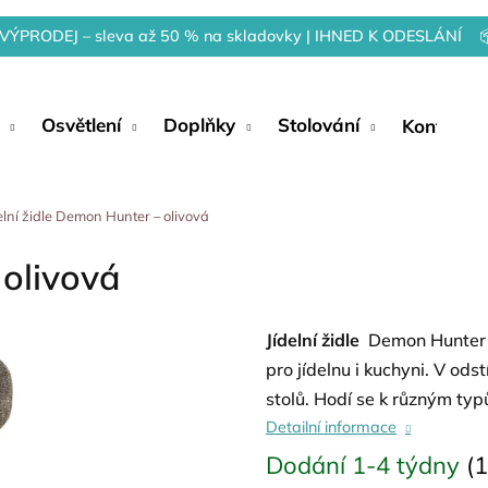
VÝPRODEJ – sleva až 50 % na skladovky | IHNED K ODESLÁNÍ 
Osvětlení
Doplňky
Stolování
Kontakty
elní židle Demon Hunter – olivová
 olivová
Jídelní židle
Demon Hunter –
pro jídelnu i kuchyni. V ods
stolů. Hodí se k různým typ
Detailní informace
Dodání 1-4 týdny
(1