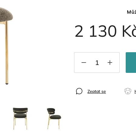
Můž
2 130 K
Zeptat se