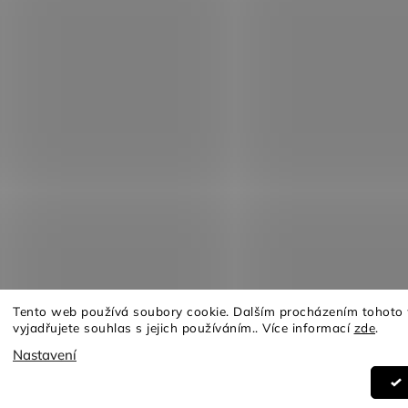
Tento web používá soubory cookie. Dalším procházením tohoto
vyjadřujete souhlas s jejich používáním.. Více informací
zde
.
Copyright 2026
Furnituro
. Všechna práva vyhrazena.
Nastavení
Design
Shoptak.cz
| Platforma
Shoptet