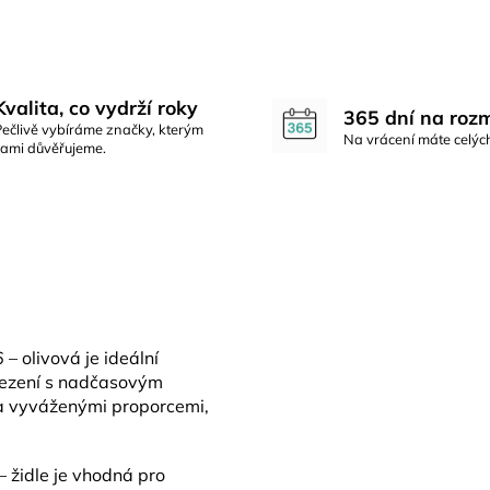
Kvalita, co vydrží roky
365 dní na roz
Pečlivě vybíráme značky, kterým
Na vrácení máte celýc
sami důvěřujeme.
– olivová je ideální
 sezení s nadčasovým
 a vyváženými proporcemi,
 židle je vhodná pro