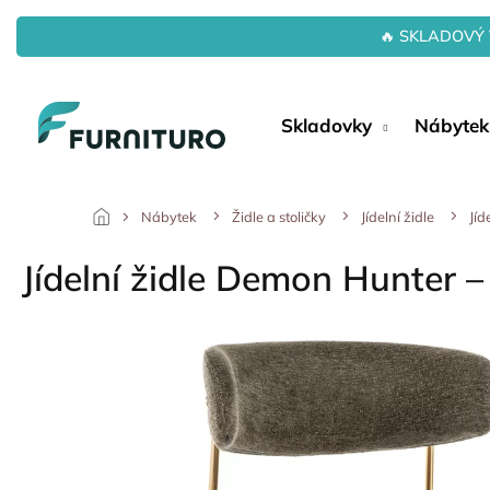
Přejít
na
🔥 SKLADOVÝ 
obsah
Skladovky
Nábytek
Nábytek
Židle a stoličky
Jídelní židle
Jíd
Jídelní židle Demon Hunter –