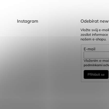
Instagram
Odebírat news
Vložte svůj e-ma
zasílat informace
našem e-shopu.
E-mail
Vložením e-mail
podmínkami ochr
Přihlásit se