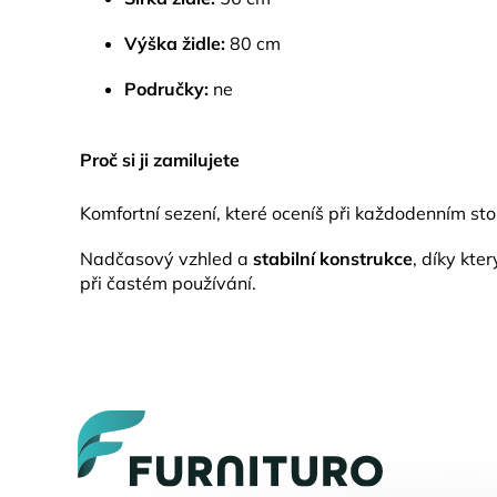
Výška židle:
80 cm
Područky:
ne
Proč si ji zamilujete
Komfortní sezení, které oceníš při každodenním sto
Nadčasový vzhled a
stabilní konstrukce
, díky kte
při častém používání.
Z
á
p
a
t
í