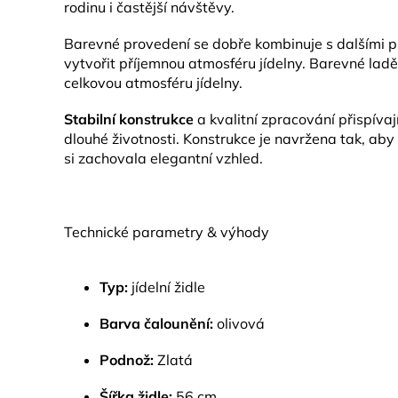
rodinu i častější návštěvy.
Barevné provedení se dobře kombinuje s dalšími p
vytvořit příjemnou atmosféru jídelny. Barevné ladě
celkovou atmosféru jídelny.
Stabilní konstrukce
a kvalitní zpracování přispívají 
dlouhé životnosti. Konstrukce je navržena tak, ab
si zachovala elegantní vzhled.
Technické parametry & výhody
Typ:
jídelní židle
Barva čalounění:
olivová
Podnož:
Zlatá
Šířka židle:
56 cm