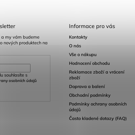
letter
Informace pro vás
il a my vám budeme
Kontakty
 o nových produktech na
O nás
Vše o nákupu
Hodnocení obchodu
Reklamace zboží a vrácení
u souhlasíte s
zboží
any osobních údajů
Doprava a balení
Obchodní podmínky
Podmínky ochrany osobních
údajů
Často kladené dotazy (FAQ)