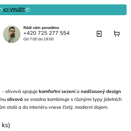

👉 VYUŽÍT
📦
Rádi vám poradíme
+420 725 277 554
Od 7:00 do 19:00
 olivová spojuje
komfortní sezení
a
nadčasový design
tínu
olivová
se snadno kombinuje s různými typy jídelních
ům stolů a do interiéru vnese čistý, moderní dojem.
 ks)