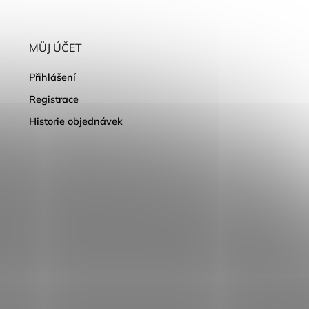
MŮJ ÚČET
Přihlášení
Registrace
Historie objednávek