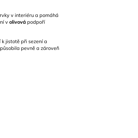
rvky v interiéru a pomáhá
ní v
olivová
podpoří
k jistotě při sezení a
y působila pevně a zároveň