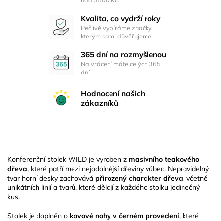
Kvalita, co vydrží roky
Pečlivě vybíráme značky,
kterým sami důvěřujeme.
365 dní na rozmyšlenou
Na vrácení máte celých 365
dní.
Hodnocení našich
zákazníků
Konferenční stolek WILD je vyroben z
masivního teakového
dřeva
, které patří mezi nejodolnější dřeviny vůbec. Nepravidelný
tvar horní desky zachovává
přirozený charakter dřeva
, včetně
unikátních linií a tvarů, které dělají z každého stolku jedinečný
kus.
Stolek je doplněn o
kovové nohy v černém provedení
, které