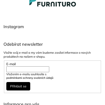
á
p
a
t
í
Instagram
Odebírat newsletter
Vložte svůj e-mail a my vám budeme zasílat informace o nových
produktech na našem e-shopu.
E-mail
Vložením e-mailu souhlasíte s
podmínkami ochrany osobních údajů
Přihlásit se
Informace pro vás