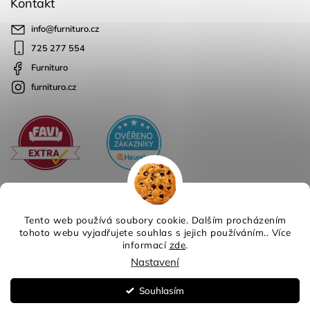
Kontakt
info
@
furnituro.cz
725 277 554
Furnituro
furnituro.cz
Tento web používá soubory cookie. Dalším procházením
tohoto webu vyjadřujete souhlas s jejich používáním.. Více
informací
zde
.
Copyright 2026
Furnituro
. Všechna práva vyhrazena.
Nastavení
Design
Shoptak.cz
| Platforma
Shoptet
Souhlasím