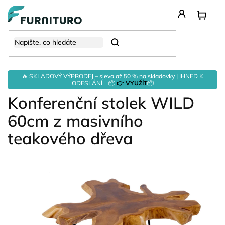
Přejít
na
obsah
Hledat
🔥 SKLADOVÝ VÝPRODEJ – sleva až 50 % na skladovky | IHNED K
ODESLÁNÍ 📦
👉 VYUŽÍT
📦
Konferenční stolek WILD
60cm z masivního
teakového dřeva