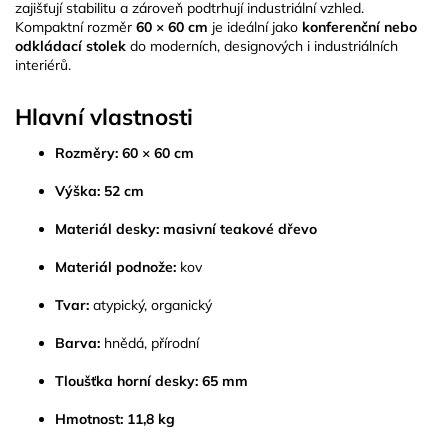
zajišťují stabilitu a zároveň podtrhují industriální vzhled.
Kompaktní rozměr
60 × 60 cm
je ideální jako
konferenční nebo
odkládací stolek
do moderních, designových i industriálních
interiérů.
Hlavní vlastnosti
Rozměry:
60 × 60 cm
Výška:
52 cm
Materiál desky:
masivní teakové dřevo
Materiál podnože:
kov
Tvar:
atypický, organický
Barva:
hnědá, přírodní
Tloušťka horní desky:
65 mm
Hmotnost:
11,8 kg