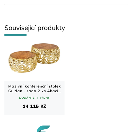
Související produkty
Masivní konferenční stolek
Guldan - sada 2 ks Akácie
70x70 cm
DODÁNÍ 1–4 TÝDNY
14 115 Kč
Z